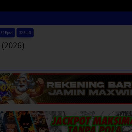
S2 Eps4
S2 Eps5
 (2026)