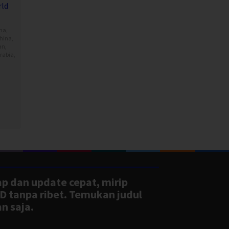
ld
ma
,
hina
,
an
,
rabia
,
my
g
ap dan update cepat, mirip
D tanpa ribet. Temukan judul
n saja.