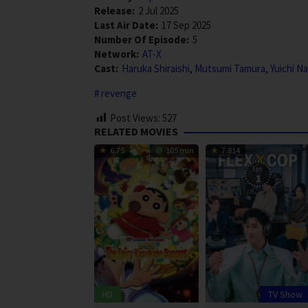
Release:
2 Jul 2025
Last Air Date:
17 Sep 2025
Number Of Episode:
5
Network:
AT-X
Cast:
Haruka Shiraishi
,
Mutsumi Tamura
,
Yuichi N
revenge
Post Views:
527
RELATED MOVIES
6.75
105 min
7.814
Eps:
1
HD
TV Show