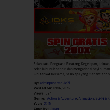
Salah satu Penguasa Binatang Kegelapan, kekuas
telah ia bunuh sendiri dan mengadopsi bayi huma
Kini terikat bersama, nasib apa yang menanti trio 
By:
adminpusatmovie21
Posted on:
09/07/2026
Views:
527
Genre:
Action & Adventure
,
Animation
,
Sci-Fi & 
Year:
2025
Country:
Japan