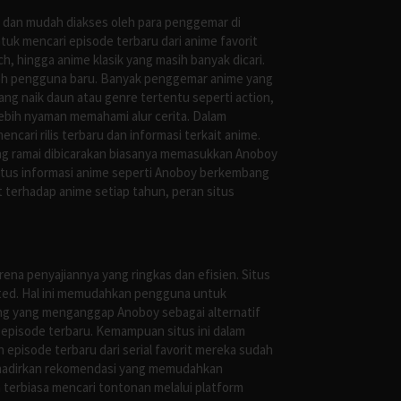
s dan mudah diakses oleh para penggemar di
uk mencari episode terbaru dari anime favorit
, hingga anime klasik yang masih banyak dicari.
oleh pengguna baru. Banyak penggemar anime yang
g naik daun atau genre tertentu seperti action,
ebih nyaman memahami alur cerita. Dalam
ari rilis terbaru dan informasi terkait anime.
ng ramai dibicarakan biasanya memasukkan Anoboy
situs informasi anime seperti Anoboy berkembang
 terhadap anime setiap tahun, peran situs
ena penyajiannya yang ringkas dan efisien. Situs
leted. Hal ini memudahkan pengguna untuk
ng yang menganggap Anoboy sebagai alternatif
episode terbaru. Kemampuan situs ini dalam
episode terbaru dari serial favorit mereka sudah
ghadirkan rekomendasi yang memudahkan
terbiasa mencari tontonan melalui platform