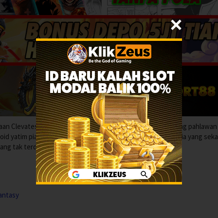
aan Clevatess hancur ketika ia menghidupkan kembali seorang pahlawan
noid yatim piatu—harapan terakhir untuk menyelamatkan dunia yang seka
yang tak terduga ini?
Fantasy