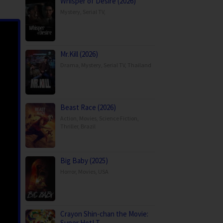
Whisper of Desire (2026)
Mystery
,
Serial TV
,
Mr.Kill (2026)
Drama
,
Mystery
,
Serial TV
,
Thailand
Beast Race (2026)
Action
,
Movies
,
Science Fiction
,
Thriller
,
Brazil
Big Baby (2025)
Horror
,
Movies
,
USA
Crayon Shin-chan the Movie:
Super Hot! T…