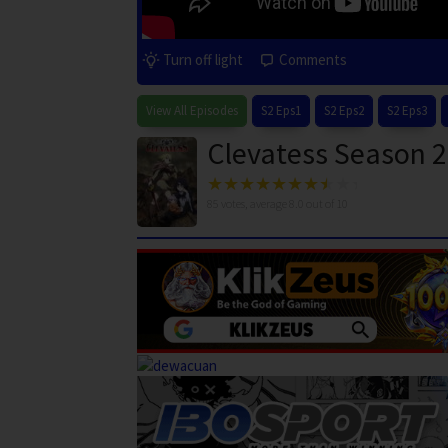
Turn off light
Comments
View All Episodes
S2 Eps1
S2 Eps2
S2 Eps3
Clevatess Season 2
85
votes, average
8.0
out of 10