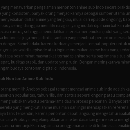
tus yang menawarkan pengalaman menonton anime sub Indo secara prakti
 yang konsisten, banyak orang menjadikannya sebagai sumber utama unt
nyediakan daftar anime yang lengkap, mulai dari episode ongoing, batch
Anoboy sering dianggap memiliki navigasi yang mudah dipahami bahkan 
ecara runtut, sehingga memudahkan mereka menemukan judul yang sedan
asa Indonesia juga menjadi nilai tambah yang membuat penonton merasa l
n dengan Samehadaku karena keduanya menjadi tempat populer untuk menc
enai jadwal rilis episode atau ingin menemukan anime baru yang seda
 betapa besar minat masyarakat terhadap anime serta bagaimana situs-
pat, kualitas stabil, dan update yang rutin. Dengan meningkatnya minat
ngan budaya tontonan digital di Indonesia.
tuk Nonton Anime Sub Indo
 orang memilih Anoboy sebagai tempat mencari anime sub Indo adalah kar
asarkan popularitas, tahun rilis, dan status seperti ongoing atau comp
 menghabiskan waktu berlama-lama dalam proses pencarian. Banyak ora
mereka yang mengikuti anime musiman dan ingin mendapatkan referensi 
ya tarik tersendiri, karena penonton dapat langsung mengetahui apakah 
nyukai cara Anoboy mengelompokkan anime berdasarkan genre serta men
rik karena menunjukkan bagaimana penggemar anime di Indonesia semakin 