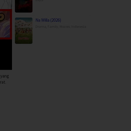
Na Willa (2026)
Drama
,
Family
,
Movies
,
Indonesia
 yang
rat.