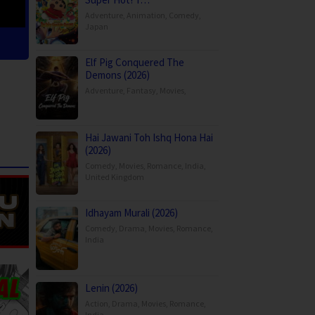
Adventure
,
Animation
,
Comedy
,
Japan
Elf Pig Conquered The
Demons (2026)
Adventure
,
Fantasy
,
Movies
,
Hai Jawani Toh Ishq Hona Hai
(2026)
Comedy
,
Movies
,
Romance
,
India
,
United Kingdom
Idhayam Murali (2026)
Comedy
,
Drama
,
Movies
,
Romance
,
India
Lenin (2026)
Action
,
Drama
,
Movies
,
Romance
,
India