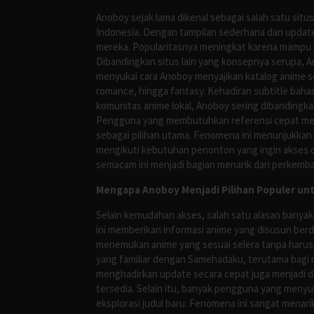
Anoboy sejak lama dikenal sebagai salah satu si
Indonesia. Dengan tampilan sederhana dan update
mereka. Popularitasnya meningkat karena mampu me
Dibandingkan situs lain yang konsepnya serupa, 
menyukai cara Anoboy menyajikan katalog anime s
romance, hingga fantasy. Kehadiran subtitle bah
komunitas anime lokal, Anoboy sering dibandingka
Pengguna yang membutuhkan referensi cepat meng
sebagai pilihan utama. Fenomena ini menunjukkan
mengikuti kebutuhan penonton yang ingin akses ce
semacam ini menjadi bagian menarik dari perkemba
Mengapa Anoboy Menjadi Pilihan Populer un
Selain kemudahan akses, salah satu alasan banyak
ini memberikan informasi anime yang disusun berd
menemukan anime yang sesuai selera tanpa harus
yang familiar dengan Samehadaku, terutama bagi 
menghadirkan update secara cepat juga menjadi da
tersedia. Selain itu, banyak pengguna yang me
eksplorasi judul baru. Fenomena ini sangat mena