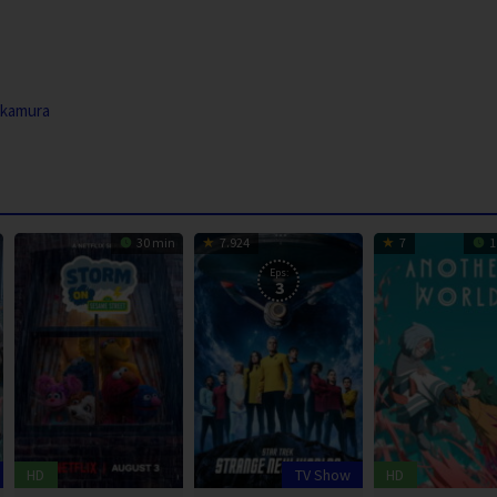
akamura
30 min
7.924
7
1
Eps:
3
HD
TV Show
HD