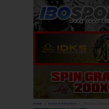
Home
Action & Adventure
Clevatess Season 