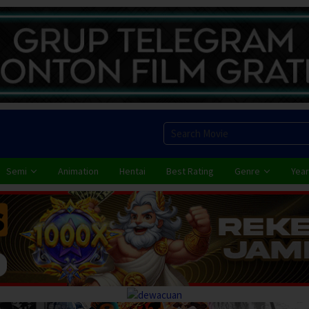
Semi
Animation
Hentai
Best Rating
Genre
Year