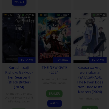
WATCH
7.6
24 min
10
24 min
24 min
Eps:
Eps:
Eps:
11
12
20
END
END
END
TV Show
TV Show
TV Show
Kuroshitsuji:
THE NEW GATE
Karasu wa Aruji
Kishuku Gakkou-
(2024)
wo Erabanai
hen Season 4
(YATAGARASU:
Animation
,
Action &
(Black Butler)
The Raven Does
Adventure
,
Japan
(2024)
Not Choose Its
14
Master) (2024)
TRAILER
Animation
,
Comedy
,
Apr
Drama
,
Mystery
,
Sci-Fi
Animation
,
Japan
2024
& Fantasy
,
Japan
WATCH
6