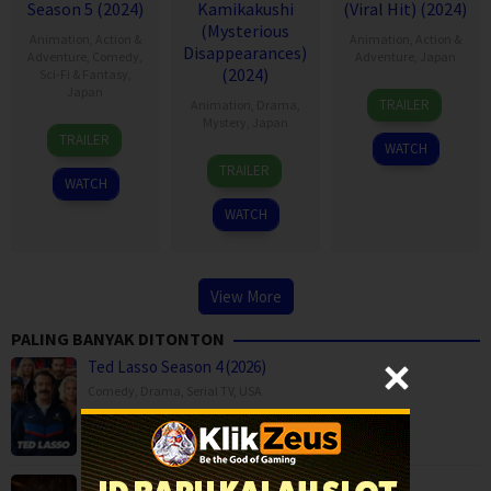
Season 5 (2024)
Kamikakushi
(Viral Hit) (2024)
(Mysterious
Animation
,
Action &
Animation
,
Action &
Disappearances)
Adventure
,
Comedy
,
Adventure
,
Japan
(2024)
Sci-Fi & Fantasy
,
Japan
11
TRAILER
Animation
,
Drama
,
Apr
Mystery
,
Japan
10
2024
TRAILER
WATCH
Apr
10
TRAILER
2024
Apr
WATCH
2024
WATCH
View More
PALING BANYAK DITONTON
Ted Lasso Season 4 (2026)
Comedy
,
Drama
,
Serial TV
,
USA
Backwood Madness (2025)