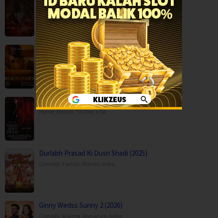
Fantasy
,
Horror
,
Movies
,
Finland
Boundary (2026)
Movies
,
Romance
,
Capps Crossing: Wrong Side of Dead (2026…
Horror
,
Movies
,
Thriller
,
USA
Durlabh Prasad Ki Dusri Shadi (2025)
Comedy
,
Family
,
Movies
,
India
Ginny Wedss Sunny 2 (2026)
Comedy
,
Drama
,
Romance
,
India