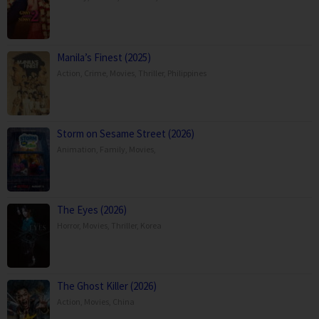
Manila’s Finest (2025)
Action
,
Crime
,
Movies
,
Thriller
,
Philippines
Storm on Sesame Street (2026)
Animation
,
Family
,
Movies
,
The Eyes (2026)
Horror
,
Movies
,
Thriller
,
Korea
The Ghost Killer (2026)
Action
,
Movies
,
China