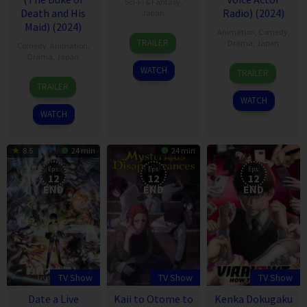
Sci-Fi & Fantasy
,
Death and His
Radio) (2024)
Japan
Maid) (2024)
Animation
,
Comedy
,
7
TRAILER
Drama
,
Japan
Comedy
,
Animation
,
Apr
Drama
,
Japan
2024
10
WATCH
TRAILER
7
Apr
TRAILER
Apr
2024
WATCH
2024
WATCH
8.5
24 min
24 min
Eps:
Eps:
Eps:
12
12
12
END
END
END
TV Show
TV Show
TV Show
Date a Live
Kaii to Otome to
Kenka Dokugaku