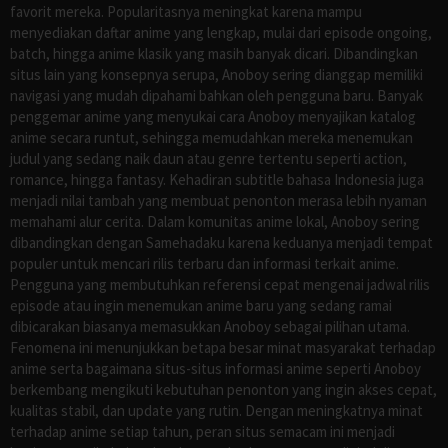
favorit mereka. Popularitasnya meningkat karena mampu
menyediakan daftar anime yang lengkap, mulai dari episode ongoing,
batch, hingga anime klasik yang masih banyak dicari. Dibandingkan
situs lain yang konsepnya serupa, Anoboy sering dianggap memiliki
navigasi yang mudah dipahami bahkan oleh pengguna baru. Banyak
penggemar anime yang menyukai cara Anoboy menyajikan katalog
anime secara runtut, sehingga memudahkan mereka menemukan
judul yang sedang naik daun atau genre tertentu seperti action,
romance, hingga fantasy. Kehadiran subtitle bahasa Indonesia juga
menjadi nilai tambah yang membuat penonton merasa lebih nyaman
memahami alur cerita. Dalam komunitas anime lokal, Anoboy sering
dibandingkan dengan Samehadaku karena keduanya menjadi tempat
populer untuk mencari rilis terbaru dan informasi terkait anime.
Pengguna yang membutuhkan referensi cepat mengenai jadwal rilis
episode atau ingin menemukan anime baru yang sedang ramai
dibicarakan biasanya memasukkan Anoboy sebagai pilihan utama.
Fenomena ini menunjukkan betapa besar minat masyarakat terhadap
anime serta bagaimana situs-situs informasi anime seperti Anoboy
berkembang mengikuti kebutuhan penonton yang ingin akses cepat,
kualitas stabil, dan update yang rutin. Dengan meningkatnya minat
terhadap anime setiap tahun, peran situs semacam ini menjadi