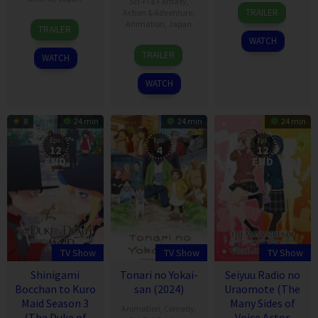
Sci-Fi & Fantasy
,
7
TRAILER
Action & Adventure
,
Apr
14
Animation
,
Japan
TRAILER
2024
Apr
WATCH
4
2024
TRAILER
WATCH
Jul
2020
WATCH
8
24 min
24 min
24 min
Eps:
Eps:
Eps:
12
4
12
END
END
TV Show
TV Show
TV Show
Shinigami
Tonari no Yokai-
Seiyuu Radio no
Bocchan to Kuro
san (2024)
Uraomote (The
Maid Season 3
Many Sides of
Animation
,
Comedy
,
(The Duke of
Voice Actor