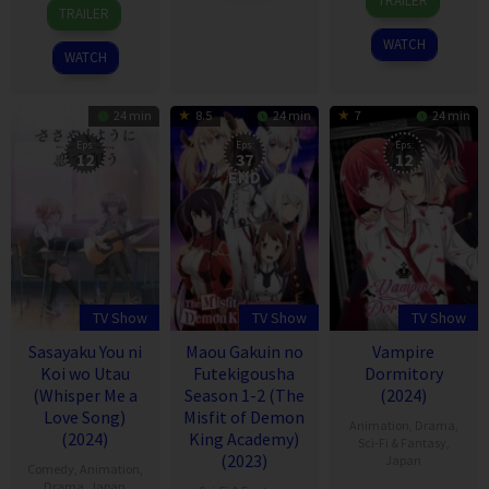
TRAILER
13
Apr
TRAILER
Apr
2024
WATCH
2024
WATCH
24 min
8.5
24 min
7
24 min
Eps:
Eps:
Eps:
12
37
12
END
TV Show
TV Show
TV Show
Sasayaku You ni
Maou Gakuin no
Vampire
Koi wo Utau
Futekigousha
Dormitory
(Whisper Me a
Season 1-2 (The
(2024)
Love Song)
Misfit of Demon
Animation
,
Drama
,
(2024)
King Academy)
Sci-Fi & Fantasy
,
(2023)
Japan
Comedy
,
Animation
,
Drama
,
Japan