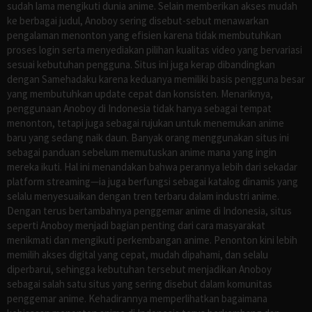
sudah lama mengikuti dunia anime. Selain memberikan akses mudah
ke berbagai judul, Anoboy sering disebut-sebut menawarkan
pengalaman menonton yang efisien karena tidak membutuhkan
proses login serta menyediakan pilihan kualitas video yang bervariasi
sesuai kebutuhan pengguna. Situs ini juga kerap dibandingkan
dengan Samehadaku karena keduanya memiliki basis pengguna besar
yang membutuhkan update cepat dan konsisten. Menariknya,
penggunaan Anoboy di Indonesia tidak hanya sebagai tempat
menonton, tetapi juga sebagai rujukan untuk menemukan anime
baru yang sedang naik daun. Banyak orang menggunakan situs ini
sebagai panduan sebelum memutuskan anime mana yang ingin
mereka ikuti. Hal ini menandakan bahwa perannya lebih dari sekadar
platform streaming—ia juga berfungsi sebagai katalog dinamis yang
selalu menyesuaikan dengan tren terbaru dalam industri anime.
Dengan terus bertambahnya penggemar anime di Indonesia, situs
seperti Anoboy menjadi bagian penting dari cara masyarakat
menikmati dan mengikuti perkembangan anime. Penonton kini lebih
memilih akses digital yang cepat, mudah dipahami, dan selalu
diperbarui, sehingga kebutuhan tersebut menjadikan Anoboy
sebagai salah satu situs yang sering disebut dalam komunitas
penggemar anime. Kehadirannya memperlihatkan bagaimana