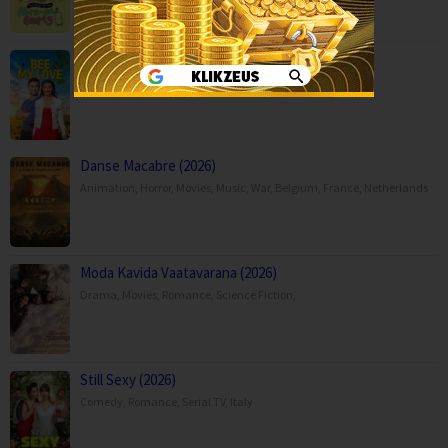
Bee My Love (2026)
Comedy
,
Movies
,
Romance
,
TV Movie
,
Canada
,
USA
Danse Macabre (2026)
Animation
,
Horror
,
Movies
,
Music
,
War
,
Belgium
,
France
,
Netherlands
Moda Kavida Vaatavarana (2026)
Drama
,
Movies
,
Romance
,
Science Fiction
,
Still Sexy (2026)
Comedy
,
Romance
,
Serial TV
,
Italy