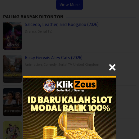
View More
PALING BANYAK DITONTON
Salcedo, Leather, and Boogaloo (2026)
Drama
,
Serial TV
,
Ricky Gervais Alley Cats (2026)
Animation
,
Comedy
,
Serial TV
,
United Kingdom
My Life with the Walter Boys Season 3 (2…
Drama
,
Serial TV
,
USA
Abra-ca-Empty (2026)
Reality
,
Serial TV
,
Korea