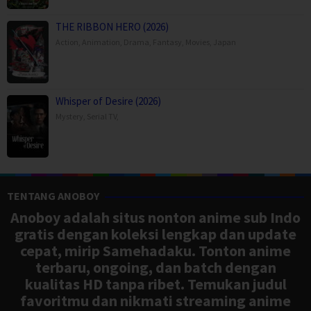
THE RIBBON HERO (2026)
Action
,
Animation
,
Drama
,
Fantasy
,
Movies
,
Japan
Whisper of Desire (2026)
Mystery
,
Serial TV
,
TENTANG ANOBOY
Anoboy adalah situs nonton anime sub Indo
gratis dengan koleksi lengkap dan update
cepat, mirip Samehadaku. Tonton anime
terbaru, ongoing, dan batch dengan
kualitas HD tanpa ribet. Temukan judul
favoritmu dan nikmati streaming anime