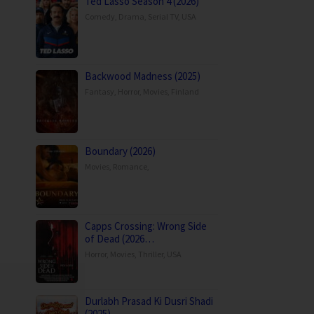
Ted Lasso Season 4 (2026)
Comedy
,
Drama
,
Serial TV
,
USA
Backwood Madness (2025)
Fantasy
,
Horror
,
Movies
,
Finland
Boundary (2026)
Movies
,
Romance
,
Capps Crossing: Wrong Side
of Dead (2026…
Horror
,
Movies
,
Thriller
,
USA
Durlabh Prasad Ki Dusri Shadi
(2025)