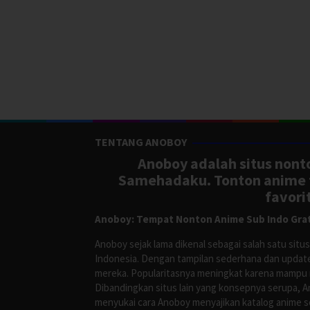
TENTANG ANOBOY
Anoboy adalah situs nonto
Samehadaku. Tonton anime te
favori
Anoboy: Tempat Nonton Anime Sub Indo Grat
Anoboy sejak lama dikenal sebagai salah satu si
Indonesia. Dengan tampilan sederhana dan update
mereka. Popularitasnya meningkat karena mampu me
Dibandingkan situs lain yang konsepnya serupa, 
menyukai cara Anoboy menyajikan katalog anime s