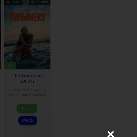
7.473
134 min
HD
The Swimmers
(2022)
History
,
Drama
,
Movies
,
Turkey
,
United Kingdom
24
Sally
TRAILER
Nov
El
2022
Hosaini
WATCH