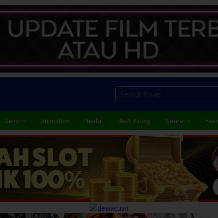
Semi
Animation
Hentai
Best Rating
Genre
Year