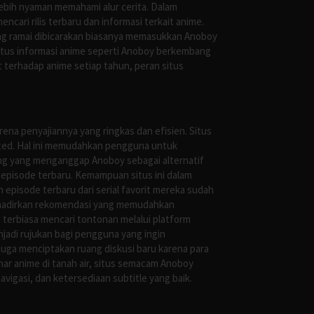
ebih nyaman memahami alur cerita. Dalam
ari rilis terbaru dan informasi terkait anime.
ng ramai dibicarakan biasanya memasukkan Anoboy
situs informasi anime seperti Anoboy berkembang
 terhadap anime setiap tahun, peran situs
ena penyajiannya yang ringkas dan efisien. Situs
leted. Hal ini memudahkan pengguna untuk
ng yang menganggap Anoboy sebagai alternatif
episode terbaru. Kemampuan situs ini dalam
episode terbaru dari serial favorit mereka sudah
ghadirkan rekomendasi yang memudahkan
terbiasa mencari tontonan melalui platform
jadi rujukan bagi pengguna yang ingin
uga menciptakan ruang diskusi baru karena para
r anime di tanah air, situs semacam Anoboy
gasi, dan ketersediaan subtitle yang baik.