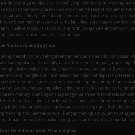
asa Indonesia juga menjadi nilai tambah yang membuat penonton merasa l
n dengan Samehadaku karena keduanya menjadi tempat populer untuk menc
enai jadwal rilis episode atau ingin menemukan anime baru yang seda
 betapa besar minat masyarakat terhadap anime serta bagaimana situs-
pat, kualitas stabil, dan update yang rutin. Dengan meningkatnya minat
ngan budaya tontonan digital di Indonesia.
tuk Nonton Anime Sub Indo
 orang memilih Anoboy sebagai tempat mencari anime sub Indo adalah kar
asarkan popularitas, tahun rilis, dan status seperti ongoing atau comp
 menghabiskan waktu berlama-lama dalam proses pencarian. Banyak ora
mereka yang mengikuti anime musiman dan ingin mendapatkan referensi 
ya tarik tersendiri, karena penonton dapat langsung mengetahui apakah 
nyukai cara Anoboy mengelompokkan anime berdasarkan genre serta men
rik karena menunjukkan bagaimana penggemar anime di Indonesia semakin 
nten terbaru. Dalam ekosistem komunitas anime, nama Anoboy sering men
asa Indonesia tanpa harus memikirkan proses yang rumit. Kehadirannya j
g trending atau kembali populer. Dengan meningkatnya jumlah penggema
ern, di mana penonton semakin mengutamakan kecepatan, kemudahan navi
ubtitle Indonesia dan Fitur Lengkap