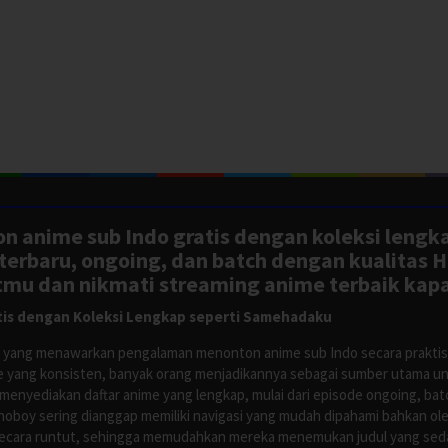
n anime sub Indo gratis dengan koleksi lengk
rbaru, ongoing, dan batch dengan kualitas H
tmu dan nikmati streaming anime terbaik kapa
is dengan Koleksi Lengkap seperti Samehadaku
tus yang menawarkan pengalaman menonton anime sub Indo secara prakti
 yang konsisten, banyak orang menjadikannya sebagai sumber utama unt
nyediakan daftar anime yang lengkap, mulai dari episode ongoing, batch
Anoboy sering dianggap memiliki navigasi yang mudah dipahami bahkan 
ecara runtut, sehingga memudahkan mereka menemukan judul yang sedan