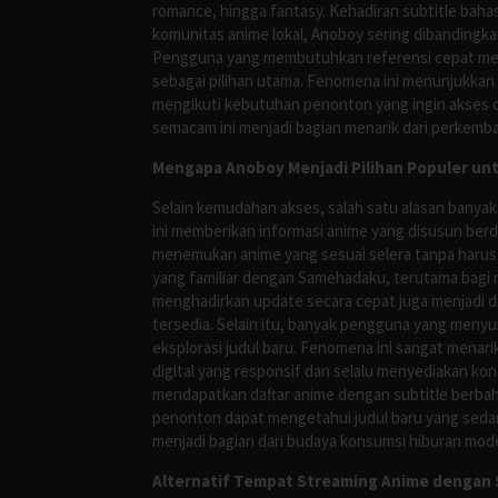
romance, hingga fantasy. Kehadiran subtitle bah
komunitas anime lokal, Anoboy sering dibandingka
Pengguna yang membutuhkan referensi cepat meng
sebagai pilihan utama. Fenomena ini menunjukkan
mengikuti kebutuhan penonton yang ingin akses ce
semacam ini menjadi bagian menarik dari perkemba
Mengapa Anoboy Menjadi Pilihan Populer un
Selain kemudahan akses, salah satu alasan banyak
ini memberikan informasi anime yang disusun berd
menemukan anime yang sesuai selera tanpa harus
yang familiar dengan Samehadaku, terutama bagi 
menghadirkan update secara cepat juga menjadi da
tersedia. Selain itu, banyak pengguna yang me
eksplorasi judul baru. Fenomena ini sangat mena
digital yang responsif dan selalu menyediakan ko
mendapatkan daftar anime dengan subtitle berbah
penonton dapat mengetahui judul baru yang sedan
menjadi bagian dari budaya konsumsi hiburan mod
Alternatif Tempat Streaming Anime dengan S