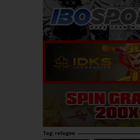
Tag:
refugee