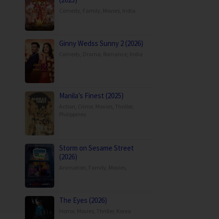
Comedy
,
Family
,
Movies
,
India
Ginny Wedss Sunny 2 (2026)
Comedy
,
Drama
,
Romance
,
India
Manila’s Finest (2025)
Action
,
Crime
,
Movies
,
Thriller
,
Philippines
Storm on Sesame Street
(2026)
Animation
,
Family
,
Movies
,
The Eyes (2026)
Horror
,
Movies
,
Thriller
,
Korea