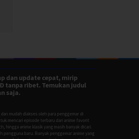
oto
i
ap dan update cepat, mirip
D tanpa ribet. Temukan judul
n saja.
s dan mudah diakses oleh para penggemar di
uk mencari episode terbaru dari anime favorit
, hingga anime klasik yang masih banyak dicari.
oleh pengguna baru. Banyak penggemar anime yang