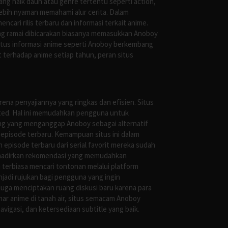
g naik daun atau genre tertentu seperti action,
ebih nyaman memahami alur cerita. Dalam
ari rilis terbaru dan informasi terkait anime.
ng ramai dibicarakan biasanya memasukkan Anoboy
situs informasi anime seperti Anoboy berkembang
 terhadap anime setiap tahun, peran situs
ena penyajiannya yang ringkas dan efisien. Situs
leted. Hal ini memudahkan pengguna untuk
ng yang menganggap Anoboy sebagai alternatif
episode terbaru. Kemampuan situs ini dalam
episode terbaru dari serial favorit mereka sudah
ghadirkan rekomendasi yang memudahkan
terbiasa mencari tontonan melalui platform
jadi rujukan bagi pengguna yang ingin
uga menciptakan ruang diskusi baru karena para
r anime di tanah air, situs semacam Anoboy
gasi, dan ketersediaan subtitle yang baik.