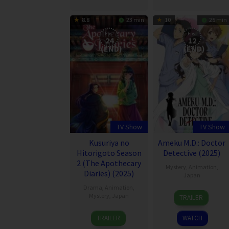
8.8
23 min
10
25 min
Eps:
Eps:
24
12
(END)
(END)
TV Show
TV Show
Kusuriya no
Ameku M.D.: Doctor
Hitorigoto Season
Detective (2025)
2 (The Apothecary
Mystery
,
Animation
,
Diaries) (2025)
Japan
Drama
,
Animation
,
2
Mystery
,
Japan
TRAILER
Jan
22
2025
TRAILER
WATCH
Oct