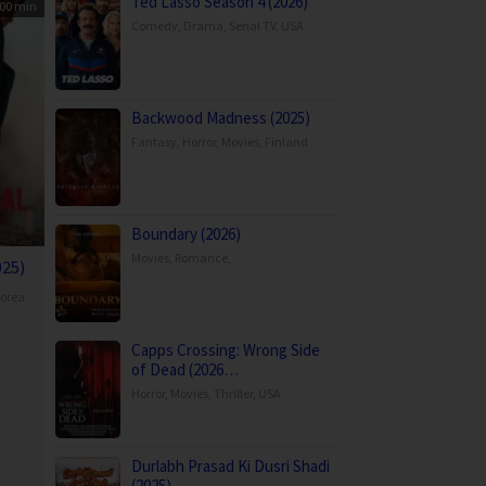
Ted Lasso Season 4 (2026)
00 min
Comedy
,
Drama
,
Serial TV
,
USA
Backwood Madness (2025)
Fantasy
,
Horror
,
Movies
,
Finland
Boundary (2026)
Movies
,
Romance
,
025)
orea
Capps Crossing: Wrong Side
of Dead (2026…
g
Horror
,
Movies
,
Thriller
,
USA
Durlabh Prasad Ki Dusri Shadi
(2025)