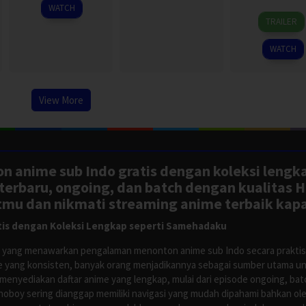
2024
2020
WATCH
7
Okam
TRAILER
Jul
Koich
2024
WATCH
View More
n anime sub Indo gratis dengan koleksi lengk
rbaru, ongoing, dan batch dengan kualitas H
tmu dan nikmati streaming anime terbaik kapa
is dengan Koleksi Lengkap seperti Samehadaku
tus yang menawarkan pengalaman menonton anime sub Indo secara prakti
 yang konsisten, banyak orang menjadikannya sebagai sumber utama unt
nyediakan daftar anime yang lengkap, mulai dari episode ongoing, batch
Anoboy sering dianggap memiliki navigasi yang mudah dipahami bahkan 