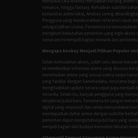
menyukai cara Anoboy menyajikan katalog anime s
romance, hingga fantasy. Kehadiran subtitle bah
komunitas anime lokal, Anoboy sering dibandingka
Pengguna yang membutuhkan referensi cepat meng
sebagai pilihan utama. Fenomena ini menunjukkan
mengikuti kebutuhan penonton yang ingin akses ce
semacam ini menjadi bagian menarik dari perkemba
Mengapa Anoboy Menjadi Pilihan Populer un
Selain kemudahan akses, salah satu alasan banyak
ini memberikan informasi anime yang disusun berd
menemukan anime yang sesuai selera tanpa harus
yang familiar dengan Samehadaku, terutama bagi 
menghadirkan update secara cepat juga menjadi da
tersedia. Selain itu, banyak pengguna yang me
eksplorasi judul baru. Fenomena ini sangat mena
digital yang responsif dan selalu menyediakan ko
mendapatkan daftar anime dengan subtitle berbah
penonton dapat mengetahui judul baru yang sedan
menjadi bagian dari budaya konsumsi hiburan mod
Alternatif Tempat Streaming Anime dengan S