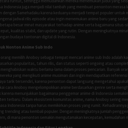
ecara runtut, sehingga memudahkan mereka menemukan judul yang sedan
asa Indonesia juga menjadi nilai tambah yang membuat penonton merasa l
n dengan Samehadaku karena keduanya menjadi tempat populer untuk menc
enai jadwal rilis episode atau ingin menemukan anime baru yang seda
 betapa besar minat masyarakat terhadap anime serta bagaimana situs-
pat, kualitas stabil, dan update yang rutin. Dengan meningkatnya minat
ngan budaya tontonan digital di Indonesia.
tuk Nonton Anime Sub Indo
 orang memilih Anoboy sebagai tempat mencari anime sub Indo adalah kar
asarkan popularitas, tahun rilis, dan status seperti ongoing atau comp
 menghabiskan waktu berlama-lama dalam proses pencarian. Banyak ora
mereka yang mengikuti anime musiman dan ingin mendapatkan referensi 
ya tarik tersendiri, karena penonton dapat langsung mengetahui apakah 
nyukai cara Anoboy mengelompokkan anime berdasarkan genre serta men
rik karena menunjukkan bagaimana penggemar anime di Indonesia semakin 
nten terbaru. Dalam ekosistem komunitas anime, nama Anoboy sering men
asa Indonesia tanpa harus memikirkan proses yang rumit. Kehadirannya j
g trending atau kembali populer. Dengan meningkatnya jumlah penggema
ern, di mana penonton semakin mengutamakan kecepatan, kemudahan navi
ubtitle Indonesia dan Fitur Lengkap