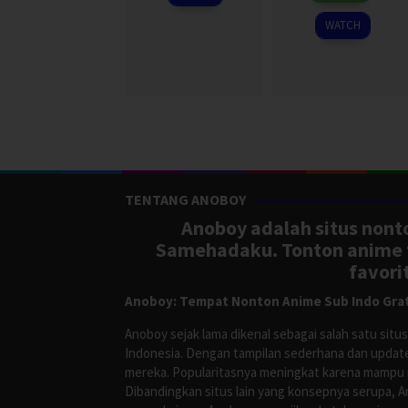
2024
Ri
WATCH
TENTANG ANOBOY
Anoboy adalah situs nonto
Samehadaku. Tonton anime te
favori
Anoboy: Tempat Nonton Anime Sub Indo Grat
Anoboy sejak lama dikenal sebagai salah satu si
Indonesia. Dengan tampilan sederhana dan update
mereka. Popularitasnya meningkat karena mampu me
Dibandingkan situs lain yang konsepnya serupa, 