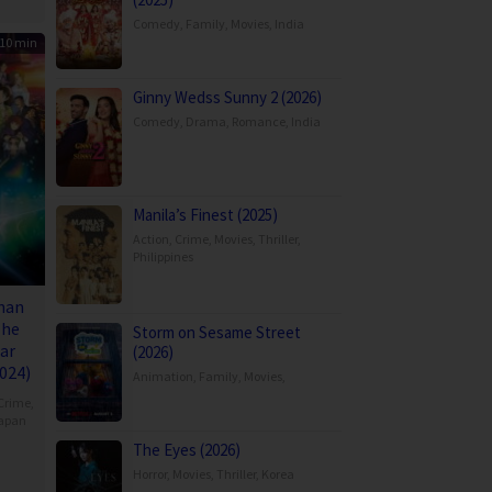
Comedy
,
Family
,
Movies
,
India
10 min
Ginny Wedss Sunny 2 (2026)
Comedy
,
Drama
,
Romance
,
India
Manila’s Finest (2025)
Action
,
Crime
,
Movies
,
Thriller
,
Philippines
nan
The
Storm on Sesame Street
ar
(2026)
024)
Animation
,
Family
,
Movies
,
Crime
,
apan
The Eyes (2026)
Horror
,
Movies
,
Thriller
,
Korea
oka