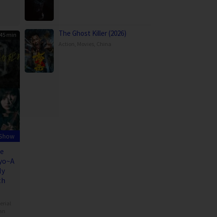
The Ghost Killer (2026)
45 min
Action
,
Movies
,
China
 Show
e
yo~A
ly
th
erial
an