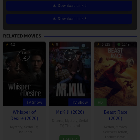
Download Link 2
Download Link 3
RELATED MOVIES
4.2
8
5.825
124 min
Eps:
Eps:
2
1
TV Show
TV Show
HD
Whisper of
Mr.Kill (2026)
Beast Race
Desire (2026)
(2026)
Drama
,
Mystery
,
Serial
TV
,
Thailand
Mystery
,
Serial TV
,
Action
,
Movies
,
Thailand
Science Fiction
,
7
Thitipong
Thriller
,
Brazil
TRAILER