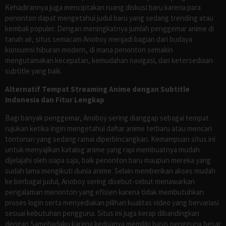
Kehadirannya juga menciptakan ruang diskusi baru karena para
penonton dapat mengetahui judul baru yang sedang trending atau
kembali populer. Dengan meningkatnya jumlah penggemar anime di
tanah air, situs semacam Anoboy menjadi bagian dari budaya
konsumsi hiburan modern, di mana penonton semakin
mengutamakan kecepatan, kemudahan navigasi, dan ketersediaan
subtitle yang baik.
Alternatif Tempat Streaming Anime dengan Subtitle
Indonesia dan Fitur Lengkap
Bagi banyak penggemar, Anoboy sering dianggap sebagai tempat
rujukan ketika ingin mengetahui daftar anime terbaru atau mencari
tontonan yang sedang ramai diperbincangkan. Kemampuan situs ini
untuk menyajikan katalog anime yang rapi membuatnya mudah
dijelajahi oleh siapa saja, baik penonton baru maupun mereka yang
sudah lama mengikuti dunia anime. Selain memberikan akses mudah
ke berbagai judul, Anoboy sering disebut-sebut menawarkan
pengalaman menonton yang efisien karena tidak membutuhkan
proses login serta menyediakan pilihan kualitas video yang bervariasi
sesuai kebutuhan pengguna. Situs ini juga kerap dibandingkan
dengan Samehadaku karena keduanya memiliki basis pengguna besar