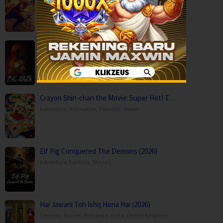
Action
,
Movies
,
Science Fiction
,
Thriller
,
Brazil
Big Baby (2025)
Horror
,
Movies
,
USA
Crayon Shin-chan the Movie: Super Hot! T…
Adventure
,
Animation
,
Comedy
,
Japan
Elf Pig Conquered The Demons (2026)
Adventure
,
Fantasy
,
Movies
,
Hai Jawani Toh Ishq Hona Hai (2026)
Comedy
,
Movies
,
Romance
,
India
,
United Kingdom