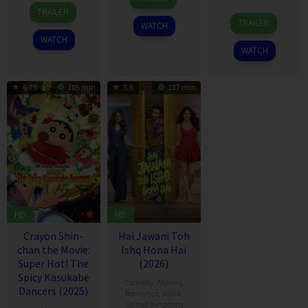
27
Jul
Chaisati
TRAILER
17
Fernando
Apr
2026
TRAILER
WATCH
Mar
Meirelles
2026
WATCH
2026
WATCH
6.75
105 min
5.6
137 min
HD
HD
Crayon Shin-
Hai Jawani Toh
chan the Movie:
Ishq Hona Hai
Super Hot! The
(2026)
Spicy Kasukabe
Comedy
,
Movies
,
Dancers (2025)
Romance
,
India
,
United Kingdom