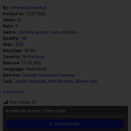
By:
adminpusatmovie21
Posted on:
13/07/2025
Views:
65
Rate:
R
Genre:
Comedy
,
Action
,
Crime
,
Mystery
Quality:
HD
Year:
2025
Duration:
95 Min
Country:
Netherlands
Release:
10 Jul 2025
Language:
Nederlands
Director:
Gonzalo Fernandez Carmona
Cast:
Jandino Asporaat
,
Mark Rietman
,
Werner Kolf
detective
Post Views:
65
DOWNLOAD ALMOST COPS (2025)
Download Link 1