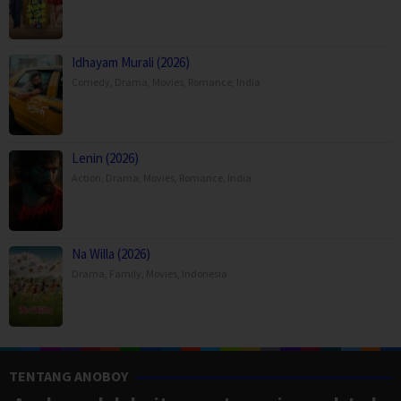
Idhayam Murali (2026)
Comedy
,
Drama
,
Movies
,
Romance
,
India
Lenin (2026)
Action
,
Drama
,
Movies
,
Romance
,
India
Na Willa (2026)
Drama
,
Family
,
Movies
,
Indonesia
TENTANG ANOBOY