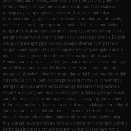
Selain kemudahan akses, salah satu alasan banyak orang memilih
Anoboy sebagai tempat mencari anime sub Indo adalah karena
penyajiannya yang ringkas dan efisien. Situs ini memberikan
informasi anime yang disusun berdasarkan popularitas, tahun rilis,
dan status seperti ongoing atau completed. Hal ini memudahkan
pengguna untuk menemukan anime yang sesuai selera tanpa harus
menghabiskan waktu berlama-lama dalam proses pencarian. Banyak
orang yang menganggap Anoboy sebagai alternatif yang familiar
dengan Samehadaku, terutama bagi mereka yang mengikuti anime
musiman dan ingin mendapatkan referensi episode terbaru.
Kemampuan situs ini dalam menghadirkan update secara cepat juga
menjadi daya tarik tersendiri, karena penonton dapat langsung
mengetahui apakah episode terbaru dari serial favorit mereka sudah
tersedia. Selain itu, banyak pengguna yang menyukai cara Anoboy
mengelompokkan anime berdasarkan genre serta menghadirkan
rekomendasi yang memudahkan eksplorasi judul baru. Fenomena ini
sangat menarik karena menunjukkan bagaimana penggemar anime di
Indonesia semakin terbiasa mencari tontonan melalui platform digital
yang responsif dan selalu menyediakan konten terbaru. Dalam
ekosistem komunitas anime, nama Anoboy sering menjadi rujukan
bagi pengguna yang ingin mendapatkan daftar anime dengan subtitle
berbahasa Indonesia tanpa harus memikirkan proses yang rumit.