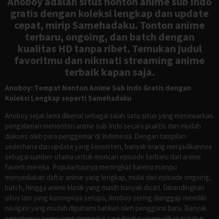
Anoboy adalah situs nonton anime sub Indo
gratis dengan koleksi lengkap dan update
cepat, mirip Samehadaku. Tonton anime
terbaru, ongoing, dan batch dengan
kualitas HD tanpa ribet. Temukan judul
favoritmu dan nikmati streaming anime
terbaik kapan saja.
Anoboy: Tempat Nonton Anime Sub Indo Gratis dengan
Koleksi Lengkap seperti Samehadaku
Anoboy sejak lama dikenal sebagai salah satu situs yang menawarkan
pengalaman menonton anime sub Indo secara praktis dan mudah
diakses oleh para penggemar di Indonesia. Dengan tampilan
sederhana dan update yang konsisten, banyak orang menjadikannya
sebagai sumber utama untuk mencari episode terbaru dari anime
favorit mereka. Popularitasnya meningkat karena mampu
menyediakan daftar anime yang lengkap, mulai dari episode ongoing,
batch, hingga anime klasik yang masih banyak dicari. Dibandingkan
situs lain yang konsepnya serupa, Anoboy sering dianggap memiliki
navigasi yang mudah dipahami bahkan oleh pengguna baru. Banyak
penggemar anime yang menyukai cara Anoboy menyajikan katalog