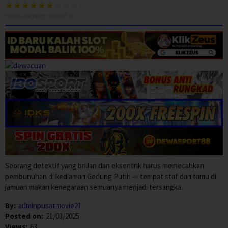
9
votes, average
6.4
out of 10
Seorang detektif yang brilian dan eksentrik harus memecahkan
pembunuhan di kediaman Gedung Putih — tempat staf dan tamu di
jamuan makan kenegaraan semuanya menjadi tersangka.
By:
adminpusatmovie21
Posted on:
21/03/2025
Views:
63