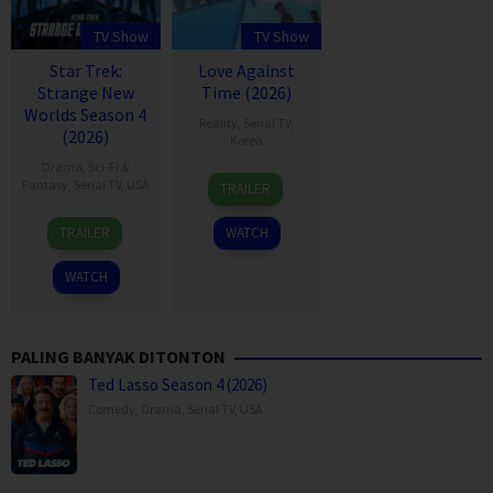
TV Show
TV Show
Star Trek:
Love Against
Strange New
Time (2026)
Worlds Season 4
Reality
,
Serial TV
,
(2026)
Korea
Drama
,
Sci-Fi &
3
송
Fantasy
,
Serial TV
,
USA
TRAILER
Aug
현
5
Jenny
2026
민
TRAILER
WATCH
May
Lumet
2022
WATCH
PALING BANYAK DITONTON
Ted Lasso Season 4 (2026)
Comedy
,
Drama
,
Serial TV
,
USA