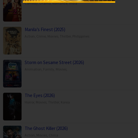
Comedy
,
Drama
,
Romance
,
India
Manila’s Finest (2025)
Action
,
Crime
,
Movies
,
Thriller
,
Philippines
Storm on Sesame Street (2026)
Animation
,
Family
,
Movies
,
The Eyes (2026)
Horror
,
Movies
,
Thriller
,
Korea
The Ghost Killer (2026)
Action
,
Movies
,
China