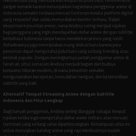
rekomendasi yang memudahkan eksplorasi judul baru. Fenomena ini
sangat menarik karena menunjukkan bagaimana penggemar anime di
Indonesia semakin terbiasa mencari tontonan melalui platform digital
yang responsif dan selalu menyediakan konten terbaru. Dalam
ekosistem komunitas anime, nama Anoboy sering menjadi rujukan
bagi pengguna yang ingin mendapatkan daftar anime dengan subtitle
berbahasa Indonesia tanpa harus memikirkan proses yang rumit.
Kehadirannya juga menciptakan ruang diskusi baru karena para
penonton dapat mengetahui judul baru yang sedang trending atau
kembali populer. Dengan meningkatnya jumlah penggemar anime di
tanah air, situs semacam Anoboy menjadi bagian dari budaya
konsumsi hiburan modern, di mana penonton semakin
mengutamakan kecepatan, kemudahan navigasi, dan ketersediaan
subtitle yang baik.
Alternatif Tempat Streaming Anime dengan Subtitle
Indonesia dan Fitur Lengkap
Bagi banyak penggemar, Anoboy sering dianggap sebagai tempat
rujukan ketika ingin mengetahui daftar anime terbaru atau mencari
tontonan yang sedang ramai diperbincangkan. Kemampuan situs ini
untuk menyajikan katalog anime yang rapi membuatnya mudah