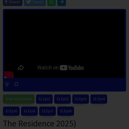
Sharer
Tweet
View All Episodes
S1 Eps1
S1 Eps2
S1 Eps3
S1 Eps4
S1 Eps5
S1 Eps6
S1 Eps7
S1 Eps8
The Residence 2025)