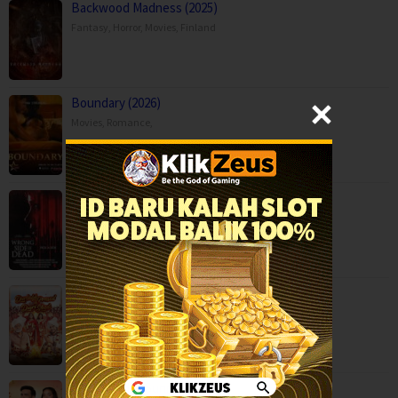
Backwood Madness (2025)
Fantasy
,
Horror
,
Movies
,
Finland
Boundary (2026)
Movies
,
Romance
,
Capps Crossing: Wrong Side of Dead (2026…
Horror
,
Movies
,
Thriller
,
USA
Durlabh Prasad Ki Dusri Shadi (2025)
Comedy
,
Family
,
Movies
,
India
Ginny Wedss Sunny 2 (2026)