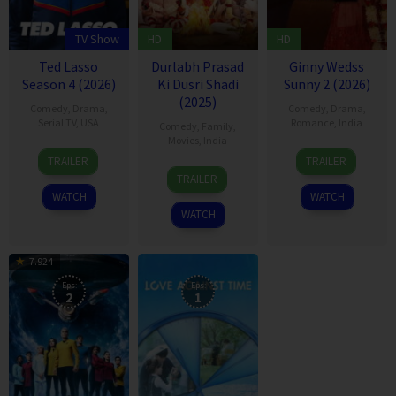
TV Show
HD
HD
Ted Lasso
Durlabh Prasad
Ginny Wedss
Season 4 (2026)
Ki Dusri Shadi
Sunny 2 (2026)
(2025)
Comedy
,
Drama
,
Comedy
,
Drama
,
Serial TV
,
USA
Romance
,
India
Comedy
,
Family
,
Movies
,
India
14
Jason
24
Prashant
TRAILER
TRAILER
19
Siddhant
Aug
Sudeikis
Apr
Jha
TRAILER
Dec
Raj
2020
2026
WATCH
WATCH
2025
Singh
WATCH
7.924
Eps:
Eps:
2
1