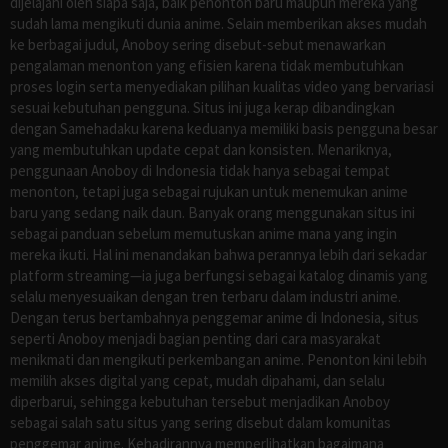
dijelajahi oleh siapa saja, baik penonton baru maupun mereka yang
sudah lama mengikuti dunia anime. Selain memberikan akses mudah
ke berbagai judul, Anoboy sering disebut-sebut menawarkan
pengalaman menonton yang efisien karena tidak membutuhkan
proses login serta menyediakan pilihan kualitas video yang bervariasi
sesuai kebutuhan pengguna. Situs ini juga kerap dibandingkan
dengan Samehadaku karena keduanya memiliki basis pengguna besar
yang membutuhkan update cepat dan konsisten. Menariknya,
penggunaan Anoboy di Indonesia tidak hanya sebagai tempat
menonton, tetapi juga sebagai rujukan untuk menemukan anime
baru yang sedang naik daun. Banyak orang menggunakan situs ini
sebagai panduan sebelum memutuskan anime mana yang ingin
mereka ikuti. Hal ini menandakan bahwa perannya lebih dari sekadar
platform streaming—ia juga berfungsi sebagai katalog dinamis yang
selalu menyesuaikan dengan tren terbaru dalam industri anime.
Dengan terus bertambahnya penggemar anime di Indonesia, situs
seperti Anoboy menjadi bagian penting dari cara masyarakat
menikmati dan mengikuti perkembangan anime. Penonton kini lebih
memilih akses digital yang cepat, mudah dipahami, dan selalu
diperbarui, sehingga kebutuhan tersebut menjadikan Anoboy
sebagai salah satu situs yang sering disebut dalam komunitas
penggemar anime. Kehadirannya memperlihatkan bagaimana