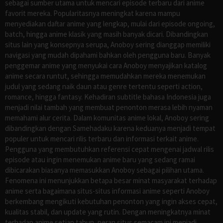
sebagai sumber utama untuk mencari episode terbaru dari anime
favorit mereka. Popularitasnya meningkat karena mampu
menyediakan daftar anime yang lengkap, mulai dari episode ongoing,
batch, hingga anime klasik yang masih banyak dicari. Dibandingkan
situs lain yang konsepnya serupa, Anoboy sering dianggap memiliki
navigasi yang mudah dipahami bahkan oleh pengguna baru. Banyak
penggemar anime yang menyukai cara Anoboy menyajikan katalog
anime secara runtut, sehingga memudahkan mereka menemukan
judul yang sedang naik daun atau genre tertentu seperti action,
romance, hingga fantasy. Kehadiran subtitle bahasa Indonesia juga
menjadi nilai tambah yang membuat penonton merasa lebih nyaman
memahami alur cerita. Dalam komunitas anime lokal, Anoboy sering
dibandingkan dengan Samehadaku karena keduanya menjadi tempat
populer untuk mencari rilis terbaru dan informasi terkait anime.
Pengguna yang membutuhkan referensi cepat mengenai jadwal rilis
episode atau ingin menemukan anime baru yang sedang ramai
dibicarakan biasanya memasukkan Anoboy sebagai pilihan utama.
Fenomena ini menunjukkan betapa besar minat masyarakat terhadap
anime serta bagaimana situs-situs informasi anime seperti Anoboy
berkembang mengikuti kebutuhan penonton yang ingin akses cepat,
kualitas stabil, dan update yang rutin. Dengan meningkatnya minat
terhadap anime setiap tahun, peran situs semacam ini menjadi