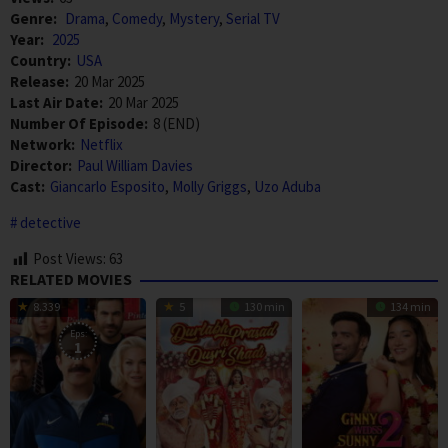
Genre:
Drama
,
Comedy
,
Mystery
,
Serial TV
Year:
2025
Country:
USA
Release:
20 Mar 2025
Last Air Date:
20 Mar 2025
Number Of Episode:
8 (END)
Network:
Netflix
Director:
Paul William Davies
Cast:
Giancarlo Esposito
,
Molly Griggs
,
Uzo Aduba
detective
Post Views:
63
RELATED MOVIES
8.339
5
130 min
134 min
Eps:
1