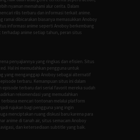
ebih nyaman memahami alur cerita. Dalam
ari rilis terbaru dan informasi terkait anime.
ng ramai dibicarakan biasanya memasukkan Anoboy
situs informasi anime seperti Anoboy berkembang
 terhadap anime setiap tahun, peran situs
ena penyajiannya yang ringkas dan efisien. Situs
leted. Hal ini memudahkan pengguna untuk
ng yang menganggap Anoboy sebagai alternatif
episode terbaru. Kemampuan situs ini dalam
episode terbaru dari serial favorit mereka sudah
ghadirkan rekomendasi yang memudahkan
terbiasa mencari tontonan melalui platform
jadi rujukan bagi pengguna yang ingin
uga menciptakan ruang diskusi baru karena para
r anime di tanah air, situs semacam Anoboy
gasi, dan ketersediaan subtitle yang baik.