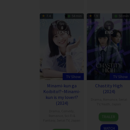
beom
7.4
54 min
7.9
50 min
Eps:
Eps:
8
8
(END)
END
TV Show
TV Show
Minami-kun ga
Chastity High
Koibito!?~Minami-
(2024)
kun is my lover!?
Drama
,
Romance
,
Serial
(2024)
TV
,
Youth
,
Japan
Drama
,
Comedy
,
29
Matsumoto
Romance
,
Sci-Fi &
TRAILER
Aug
Soushi
,
Fantasy
,
Serial TV
,
Japan
2024
Ota
WATCH