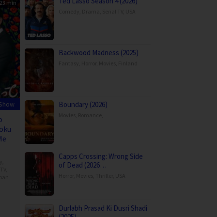
Ted Lasso Season 4 (2026)
23 min
Comedy
,
Drama
,
Serial TV
,
USA
Backwood Madness (2025)
Fantasy
,
Horror
,
Movies
,
Finland
 Show
Boundary (2026)
Movies
,
Romance
,
o
ioku
Me
Capps Crossing: Wrong Side
y
,
of Dead (2026…
 TV
,
Horror
,
Movies
,
Thriller
,
USA
pan
ro
,
Durlabh Prasad Ki Dusri Shadi
ima
(2025)