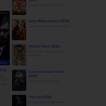
o
Comedy
,
Family
,
Movies
,
India
42 min
Ginny Wedss Sunny 2 (2026)
Comedy
,
Drama
,
Romance
,
India
Manila’s Finest (2025)
Action
,
Crime
,
Movies
,
Thriller
,
Philippines
 Show
024)
Storm on Sesame Street
(2026)
ure
,
-Fi &
Animation
,
Family
,
Movies
,
Korea
-
The Eyes (2026)
Horror
,
Movies
,
Thriller
,
Korea