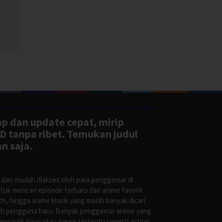
iporn
ingong
ap dan update cepat, mirip
D tanpa ribet. Temukan judul
n saja.
s dan mudah diakses oleh para penggemar di
uk mencari episode terbaru dari anime favorit
, hingga anime klasik yang masih banyak dicari.
oleh pengguna baru. Banyak penggemar anime yang
g naik daun atau genre tertentu seperti action,