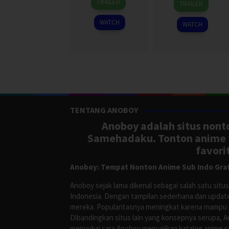
TRAILER
TRAILER
Jul
Aug
Na
2024
2024
Young
,
WATCH
WATCH
Yoon
Ji
Hoon
TENTANG ANOBOY
Anoboy adalah situs nonto
Samehadaku. Tonton anime te
favori
Anoboy: Tempat Nonton Anime Sub Indo Grat
Anoboy sejak lama dikenal sebagai salah satu si
Indonesia. Dengan tampilan sederhana dan update
mereka. Popularitasnya meningkat karena mampu me
Dibandingkan situs lain yang konsepnya serupa, 
menyukai cara Anoboy menyajikan katalog anime s