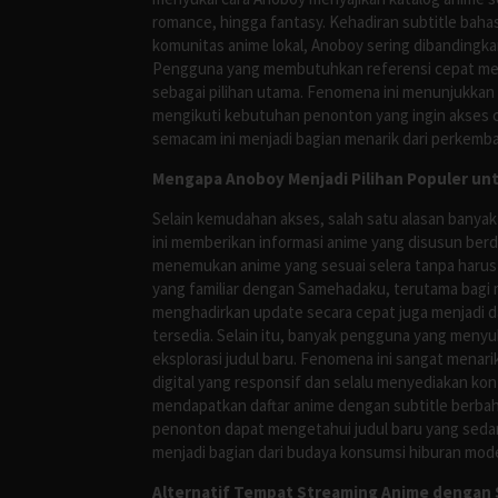
romance, hingga fantasy. Kehadiran subtitle bah
komunitas anime lokal, Anoboy sering dibandingka
Pengguna yang membutuhkan referensi cepat meng
sebagai pilihan utama. Fenomena ini menunjukkan
mengikuti kebutuhan penonton yang ingin akses ce
semacam ini menjadi bagian menarik dari perkemba
Mengapa Anoboy Menjadi Pilihan Populer un
Selain kemudahan akses, salah satu alasan banyak
ini memberikan informasi anime yang disusun berd
menemukan anime yang sesuai selera tanpa harus
yang familiar dengan Samehadaku, terutama bagi 
menghadirkan update secara cepat juga menjadi da
tersedia. Selain itu, banyak pengguna yang me
eksplorasi judul baru. Fenomena ini sangat mena
digital yang responsif dan selalu menyediakan ko
mendapatkan daftar anime dengan subtitle berbah
penonton dapat mengetahui judul baru yang sedan
menjadi bagian dari budaya konsumsi hiburan mod
Alternatif Tempat Streaming Anime dengan S