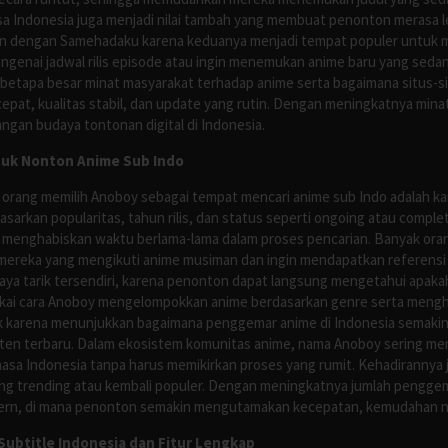
asa Indonesia juga menjadi nilai tambah yang membuat penonton merasa l
n dengan Samehadaku karena keduanya menjadi tempat populer untuk menc
enai jadwal rilis episode atau ingin menemukan anime baru yang seda
 betapa besar minat masyarakat terhadap anime serta bagaimana situs-
pat, kualitas stabil, dan update yang rutin. Dengan meningkatnya minat
ngan budaya tontonan digital di Indonesia.
tuk Nonton Anime Sub Indo
 orang memilih Anoboy sebagai tempat mencari anime sub Indo adalah kar
asarkan popularitas, tahun rilis, dan status seperti ongoing atau comp
 menghabiskan waktu berlama-lama dalam proses pencarian. Banyak ora
mereka yang mengikuti anime musiman dan ingin mendapatkan referensi 
ya tarik tersendiri, karena penonton dapat langsung mengetahui apakah 
nyukai cara Anoboy mengelompokkan anime berdasarkan genre serta men
rik karena menunjukkan bagaimana penggemar anime di Indonesia semakin 
nten terbaru. Dalam ekosistem komunitas anime, nama Anoboy sering men
asa Indonesia tanpa harus memikirkan proses yang rumit. Kehadirannya j
g trending atau kembali populer. Dengan meningkatnya jumlah penggema
ern, di mana penonton semakin mengutamakan kecepatan, kemudahan navi
ubtitle Indonesia dan Fitur Lengkap