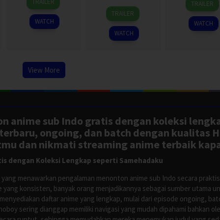
TRAILER
TRAILER
Jul
27
King
Jul
Ampa
TRAILER
2024
Jul
Somching
2024
Jitma
WATCH
WATCH
2024
Srisupap
WATCH
View More
n anime sub Indo gratis dengan koleksi lengk
rbaru, ongoing, dan batch dengan kualitas H
tmu dan nikmati streaming anime terbaik kapa
is dengan Koleksi Lengkap seperti Samehadaku
tus yang menawarkan pengalaman menonton anime sub Indo secara prakti
 yang konsisten, banyak orang menjadikannya sebagai sumber utama unt
nyediakan daftar anime yang lengkap, mulai dari episode ongoing, batch
Anoboy sering dianggap memiliki navigasi yang mudah dipahami bahkan 
ecara runtut, sehingga memudahkan mereka menemukan judul yang sedan