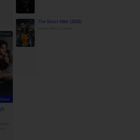
The Ghost Killer (2026)
Action
,
Movies
,
China
70 min
 Show
gh
Serial
and