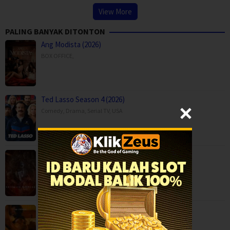
View More
PALING BANYAK DITONTON
Ang Modista (2026)
BOX OFFICE
,
Ted Lasso Season 4 (2026)
Comedy
,
Drama
,
Serial TV
,
USA
Backwood Madness (2025)
Fantasy
,
Horror
,
Movies
,
Finland
Boundary (2026)
Movies
,
Romance
,