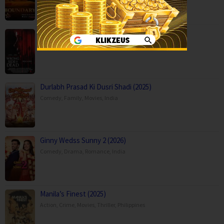
Capps Crossing: Wrong Side of Dead (2026…
Horror
,
Movies
,
Thriller
,
USA
Durlabh Prasad Ki Dusri Shadi (2025)
Comedy
,
Family
,
Movies
,
India
Ginny Wedss Sunny 2 (2026)
Comedy
,
Drama
,
Romance
,
India
Manila’s Finest (2025)
Action
,
Crime
,
Movies
,
Thriller
,
Philippines