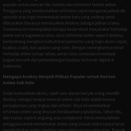
populer untuk mencari rilis terbaru dan informasi terkait anime.
Pengguna yang membutuhkan referensi cepat mengenai jadwal rilis
episode atau ingin menemukan anime baru yang sedang ramai
dibicarakan biasanya memasukkan Anoboy sebagai pilihan utama.
Fenomena ini menunjukkan betapa besar minat masyarakat terhadap
anime serta bagaimana situs-situs informasi anime seperti Anoboy
berkembang mengikuti kebutuhan penonton yang ingin akses cepat,
kualitas stabil, dan update yang rutin. Dengan meningkatnya minat
terhadap anime setiap tahun, peran situs semacam ini menjadi
bagian menarik dari perkembangan budaya tontonan digital di
Indonesia.
Mengapa Anoboy Menjadi Pilihan Populer untuk Nonton
Anime Sub Indo
Selain kemudahan akses, salah satu alasan banyak orang memilih
Anoboy sebagai tempat mencari anime sub Indo adalah karena
penyajiannya yang ringkas dan efisien. Situs ini memberikan
informasi anime yang disusun berdasarkan popularitas, tahun rilis,
dan status seperti ongoing atau completed. Hal ini memudahkan
pengguna untuk menemukan anime yang sesuai selera tanpa harus
menghabiskan waktu berlama-lama dalam proses pencarian. Banyak