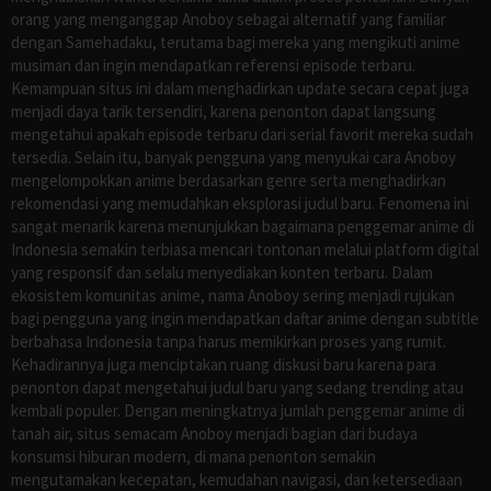
orang yang menganggap Anoboy sebagai alternatif yang familiar
dengan Samehadaku, terutama bagi mereka yang mengikuti anime
musiman dan ingin mendapatkan referensi episode terbaru.
Kemampuan situs ini dalam menghadirkan update secara cepat juga
menjadi daya tarik tersendiri, karena penonton dapat langsung
mengetahui apakah episode terbaru dari serial favorit mereka sudah
tersedia. Selain itu, banyak pengguna yang menyukai cara Anoboy
mengelompokkan anime berdasarkan genre serta menghadirkan
rekomendasi yang memudahkan eksplorasi judul baru. Fenomena ini
sangat menarik karena menunjukkan bagaimana penggemar anime di
Indonesia semakin terbiasa mencari tontonan melalui platform digital
yang responsif dan selalu menyediakan konten terbaru. Dalam
ekosistem komunitas anime, nama Anoboy sering menjadi rujukan
bagi pengguna yang ingin mendapatkan daftar anime dengan subtitle
berbahasa Indonesia tanpa harus memikirkan proses yang rumit.
Kehadirannya juga menciptakan ruang diskusi baru karena para
penonton dapat mengetahui judul baru yang sedang trending atau
kembali populer. Dengan meningkatnya jumlah penggemar anime di
tanah air, situs semacam Anoboy menjadi bagian dari budaya
konsumsi hiburan modern, di mana penonton semakin
mengutamakan kecepatan, kemudahan navigasi, dan ketersediaan