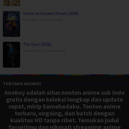
Storm on Sesame Street (2026)
Animation
,
Family
,
Movies
,
The Eyes (2026)
Horror
,
Movies
,
Thriller
,
Korea
TENTANG ANOBOY
Anoboy adalah situs nonton anime sub Indo
gratis dengan koleksi lengkap dan update
cepat, mirip Samehadaku. Tonton anime
terbaru, ongoing, dan batch dengan
kualitas HD tanpa ribet. Temukan judul
favoritmu dan nikmati streaming anime