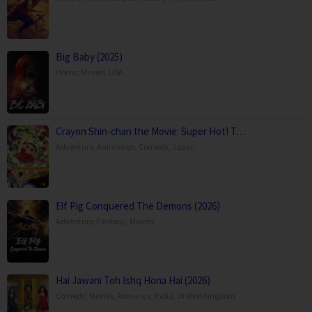
Big Baby (2025)
Horror
,
Movies
,
USA
Crayon Shin-chan the Movie: Super Hot! T…
Adventure
,
Animation
,
Comedy
,
Japan
Elf Pig Conquered The Demons (2026)
Adventure
,
Fantasy
,
Movies
,
Hai Jawani Toh Ishq Hona Hai (2026)
Comedy
,
Movies
,
Romance
,
India
,
United Kingdom