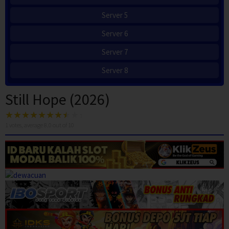
Server 5
Server 6
Server 7
Server 8
Still Hope (2026)
1
votes, average
8.0
out of 10