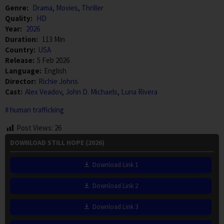
Genre:
Drama
,
Movies
,
Thriller
Quality:
HD
Year:
2026
Duration:
113 Min
Country:
USA
Release:
5 Feb 2026
Language:
English
Director:
Richie Johns
Cast:
Alex Veadov
,
John D. Michaels
,
Luna Rivera
human trafficking
Post Views:
26
DOWNLOAD STILL HOPE (2026)
Download Link 1
Download Link 2
Download Link 3