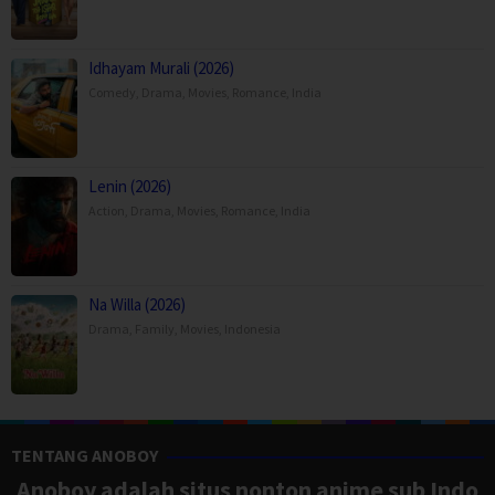
Idhayam Murali (2026)
Comedy
,
Drama
,
Movies
,
Romance
,
India
Lenin (2026)
Action
,
Drama
,
Movies
,
Romance
,
India
Na Willa (2026)
Drama
,
Family
,
Movies
,
Indonesia
TENTANG ANOBOY
Anoboy adalah situs nonton anime sub Indo