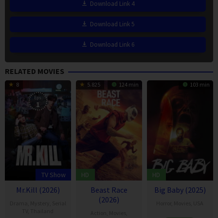
Download Link 4
Download Link 5
Download Link 6
RELATED MOVIES
8
5.825
124 min
103 min
Eps:
1
TV Show
HD
HD
Mr.Kill (2026)
Beast Race
Big Baby (2025)
(2026)
Drama
,
Mystery
,
Serial
Horror
,
Movies
,
USA
TV
,
Thailand
Action
,
Movies
,