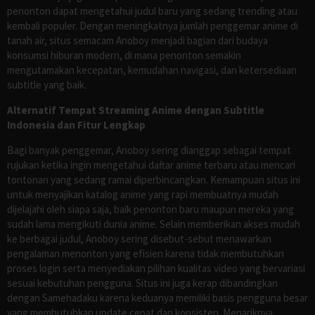
penonton dapat mengetahui judul baru yang sedang trending atau
kembali populer. Dengan meningkatnya jumlah penggemar anime di
tanah air, situs semacam Anoboy menjadi bagian dari budaya
konsumsi hiburan modern, di mana penonton semakin
mengutamakan kecepatan, kemudahan navigasi, dan ketersediaan
subtitle yang baik.
Alternatif Tempat Streaming Anime dengan Subtitle
Indonesia dan Fitur Lengkap
Bagi banyak penggemar, Anoboy sering dianggap sebagai tempat
rujukan ketika ingin mengetahui daftar anime terbaru atau mencari
tontonan yang sedang ramai diperbincangkan. Kemampuan situs ini
untuk menyajikan katalog anime yang rapi membuatnya mudah
dijelajahi oleh siapa saja, baik penonton baru maupun mereka yang
sudah lama mengikuti dunia anime. Selain memberikan akses mudah
ke berbagai judul, Anoboy sering disebut-sebut menawarkan
pengalaman menonton yang efisien karena tidak membutuhkan
proses login serta menyediakan pilihan kualitas video yang bervariasi
sesuai kebutuhan pengguna. Situs ini juga kerap dibandingkan
dengan Samehadaku karena keduanya memiliki basis pengguna besar
yang membutuhkan update cepat dan konsisten. Menariknya,