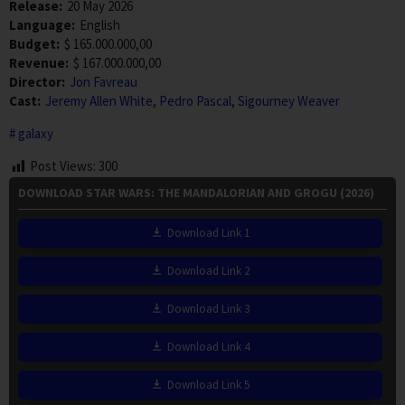
Release:
20 May 2026
Language:
English
Budget:
$ 165.000.000,00
Revenue:
$ 167.000.000,00
Director:
Jon Favreau
Cast:
Jeremy Allen White
,
Pedro Pascal
,
Sigourney Weaver
galaxy
Post Views:
300
DOWNLOAD STAR WARS: THE MANDALORIAN AND GROGU (2026)
Download Link 1
Download Link 2
Download Link 3
Download Link 4
Download Link 5