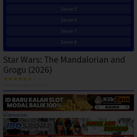
Server 5
Server 6
Server 7
Server 8
Star Wars: The Mandalorian and
Grogu (2026)
300
votes, average
6.0
out of 10