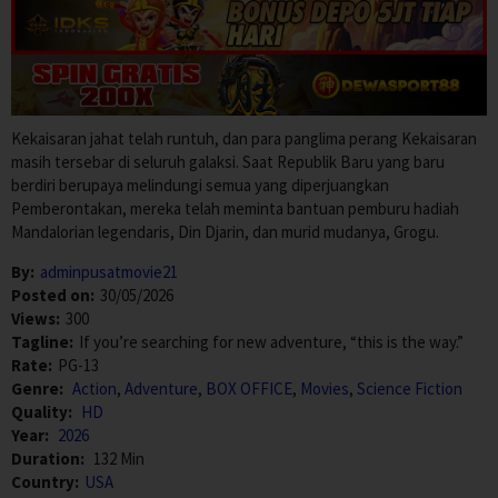
Kekaisaran jahat telah runtuh, dan para panglima perang Kekaisaran
masih tersebar di seluruh galaksi. Saat Republik Baru yang baru
berdiri berupaya melindungi semua yang diperjuangkan
Pemberontakan, mereka telah meminta bantuan pemburu hadiah
Mandalorian legendaris, Din Djarin, dan murid mudanya, Grogu.
By:
adminpusatmovie21
Posted on:
30/05/2026
Views:
300
Tagline:
If you’re searching for new adventure, “this is the way.”
Rate:
PG-13
Genre:
Action
,
Adventure
,
BOX OFFICE
,
Movies
,
Science Fiction
Quality:
HD
Year:
2026
Duration:
132 Min
Country:
USA