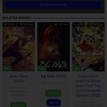
Download Link 6
RELATED MOVIES
5.825
124 min
103 min
6.75
105 min
HD
HD
HD
Beast Race
Big Baby (2025)
Crayon Shin-
(2026)
chan the Movie:
Horror
,
Movies
,
USA
Super Hot! The
Action
,
Movies
,
Spicy Kasukabe
9
Spider
Science Fiction
,
TRAILER
Dancers (2025)
Thriller
,
Brazil
Oct
One
2025
Adventure
,
WATCH
17
Fernando
TRAILER
Animation
,
Comedy
,