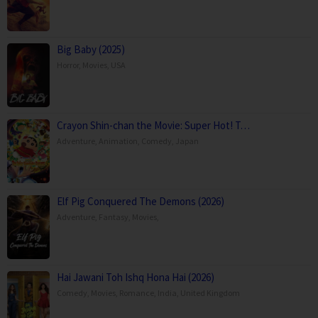
Big Baby (2025)
Horror
,
Movies
,
USA
Crayon Shin-chan the Movie: Super Hot! T…
Adventure
,
Animation
,
Comedy
,
Japan
Elf Pig Conquered The Demons (2026)
Adventure
,
Fantasy
,
Movies
,
Hai Jawani Toh Ishq Hona Hai (2026)
Comedy
,
Movies
,
Romance
,
India
,
United Kingdom