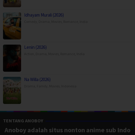
Idhayam Murali (2026)
Comedy
,
Drama
,
Movies
,
Romance
,
India
Lenin (2026)
Action
,
Drama
,
Movies
,
Romance
,
India
Na Willa (2026)
Drama
,
Family
,
Movies
,
Indonesia
TENTANG ANOBOY
Anoboy adalah situs nonton anime sub Indo