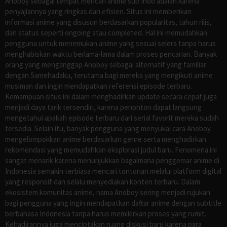
Anoboy sebagai tempat mencari anime sub Indo adalah karena
penyajiannya yang ringkas dan efisien. Situs ini memberikan
informasi anime yang disusun berdasarkan popularitas, tahun rilis,
dan status seperti ongoing atau completed. Hal ini memudahkan
pengguna untuk menemukan anime yang sesuai selera tanpa harus
menghabiskan waktu berlama-lama dalam proses pencarian. Banyak
orang yang menganggap Anoboy sebagai alternatif yang familiar
dengan Samehadaku, terutama bagi mereka yang mengikuti anime
musiman dan ingin mendapatkan referensi episode terbaru.
Kemampuan situs ini dalam menghadirkan update secara cepat juga
menjadi daya tarik tersendiri, karena penonton dapat langsung
mengetahui apakah episode terbaru dari serial favorit mereka sudah
tersedia. Selain itu, banyak pengguna yang menyukai cara Anoboy
mengelompokkan anime berdasarkan genre serta menghadirkan
rekomendasi yang memudahkan eksplorasi judul baru. Fenomena ini
sangat menarik karena menunjukkan bagaimana penggemar anime di
Indonesia semakin terbiasa mencari tontonan melalui platform digital
yang responsif dan selalu menyediakan konten terbaru. Dalam
ekosistem komunitas anime, nama Anoboy sering menjadi rujukan
bagi pengguna yang ingin mendapatkan daftar anime dengan subtitle
berbahasa Indonesia tanpa harus memikirkan proses yang rumit.
Kehadirannya juga menciptakan ruang diskusi baru karena para