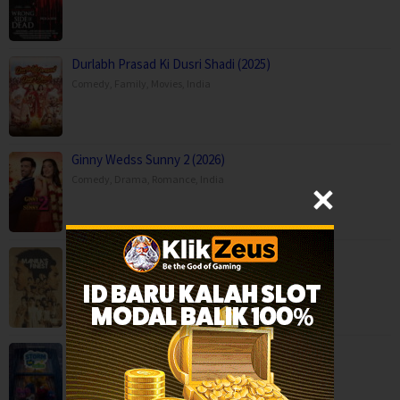
Durlabh Prasad Ki Dusri Shadi (2025)
Comedy
,
Family
,
Movies
,
India
Ginny Wedss Sunny 2 (2026)
Comedy
,
Drama
,
Romance
,
India
Manila’s Finest (2025)
Action
,
Crime
,
Movies
,
Thriller
,
Philippines
Storm on Sesame Street (2026)
Animation
,
Family
,
Movies
,