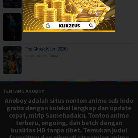
The Eyes (2026)
Horror
,
Movies
,
Thriller
,
Korea
The Ghost Killer (2026)
Action
,
Movies
,
China
TENTANG ANOBOY
Anoboy adalah situs nonton anime sub Indo
gratis dengan koleksi lengkap dan update
cepat, mirip Samehadaku. Tonton anime
terbaru, ongoing, dan batch dengan
kualitas HD tanpa ribet. Temukan judul
favoritmu dan nikmati streaming anime