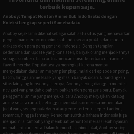
terbaik kapan saja.
Anoboy: Tempat Nonton Anime Sub Indo Gratis dengan
Koleksi Lengkap seperti Samehadaku
Anoboy sejak lama dikenal sebagai salah satu situs yang menawarkan
pengalaman menonton anime sub Indo secara praktis dan mudah
diakses oleh para penggemar di Indonesia. Dengan tampilan
sederhana dan update yang konsisten, banyak orang menjadikannya
sebagai sumber utama untuk mencari episode terbaru dari anime
favorit mereka. Popularitasnya meningkat karena mampu
menyediakan daftar anime yang lengkap, mulai dari episode ongoing,
batch, hingga anime klasik yang masih banyak dicari. Dibandingkan
situs lain yang konsepnya serupa, Anoboy sering dianggap memiliki
navigasi yang mudah dipahami bahkan oleh pengguna baru. Banyak
penggemar anime yang menyukai cara Anoboy menyajikan katalog
anime secara runtut, sehingga memudahkan mereka menemukan
judul yang sedang naik daun atau genre tertentu seperti action,
romance, hingga fantasy. Kehadiran subtitle bahasa Indonesia juga
menjadi nilai tambah yang membuat penonton merasa lebih nyaman
memahami alur cerita. Dalam komunitas anime lokal, Anoboy sering
dibandingkan dengan Samehadaku karena keduanya menjadi tempat