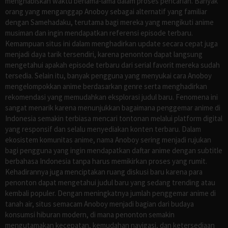
menghabiskan waktu berlama-lama dalam proses pencarian. Banyak
orang yang menganggap Anoboy sebagai alternatif yang familiar
dengan Samehadaku, terutama bagi mereka yang mengikuti anime
musiman dan ingin mendapatkan referensi episode terbaru.
Kemampuan situs ini dalam menghadirkan update secara cepat juga
menjadi daya tarik tersendiri, karena penonton dapat langsung
mengetahui apakah episode terbaru dari serial favorit mereka sudah
tersedia. Selain itu, banyak pengguna yang menyukai cara Anoboy
mengelompokkan anime berdasarkan genre serta menghadirkan
rekomendasi yang memudahkan eksplorasi judul baru. Fenomena ini
sangat menarik karena menunjukkan bagaimana penggemar anime di
Indonesia semakin terbiasa mencari tontonan melalui platform digital
yang responsif dan selalu menyediakan konten terbaru. Dalam
ekosistem komunitas anime, nama Anoboy sering menjadi rujukan
bagi pengguna yang ingin mendapatkan daftar anime dengan subtitle
berbahasa Indonesia tanpa harus memikirkan proses yang rumit.
Kehadirannya juga menciptakan ruang diskusi baru karena para
penonton dapat mengetahui judul baru yang sedang trending atau
kembali populer. Dengan meningkatnya jumlah penggemar anime di
tanah air, situs semacam Anoboy menjadi bagian dari budaya
konsumsi hiburan modern, di mana penonton semakin
mengutamakan kecepatan, kemudahan navigasi, dan ketersediaan