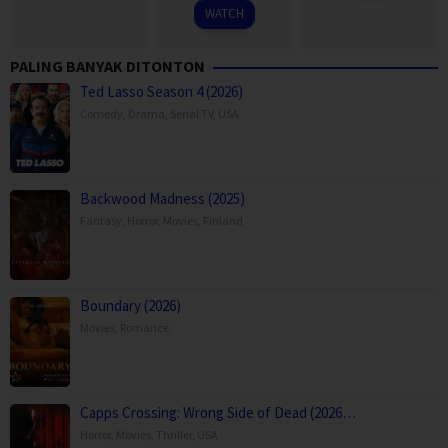
1999
WATCH
PALING BANYAK DITONTON
Ted Lasso Season 4 (2026)
Comedy
,
Drama
,
Serial TV
,
USA
Backwood Madness (2025)
Fantasy
,
Horror
,
Movies
,
Finland
Boundary (2026)
Movies
,
Romance
,
Capps Crossing: Wrong Side of Dead (2026…
Horror
,
Movies
,
Thriller
,
USA