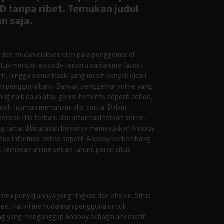
D tanpa ribet. Temukan judul
n saja.
s dan mudah diakses oleh para penggemar di
uk mencari episode terbaru dari anime favorit
, hingga anime klasik yang masih banyak dicari.
oleh pengguna baru. Banyak penggemar anime yang
g naik daun atau genre tertentu seperti action,
ebih nyaman memahami alur cerita. Dalam
ari rilis terbaru dan informasi terkait anime.
ng ramai dibicarakan biasanya memasukkan Anoboy
situs informasi anime seperti Anoboy berkembang
 terhadap anime setiap tahun, peran situs
ena penyajiannya yang ringkas dan efisien. Situs
leted. Hal ini memudahkan pengguna untuk
ng yang menganggap Anoboy sebagai alternatif