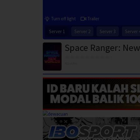
Turn off light
Trailer
Server 1
Server 2
Server 3
Server 
Space Ranger: New
No votes