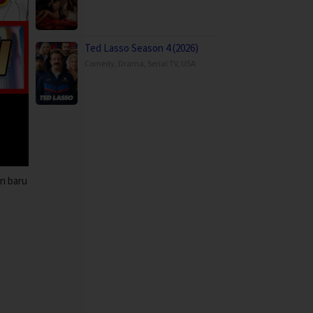
Ted Lasso Season 4 (2026)
Comedy
,
Drama
,
Serial TV
,
USA
an baru