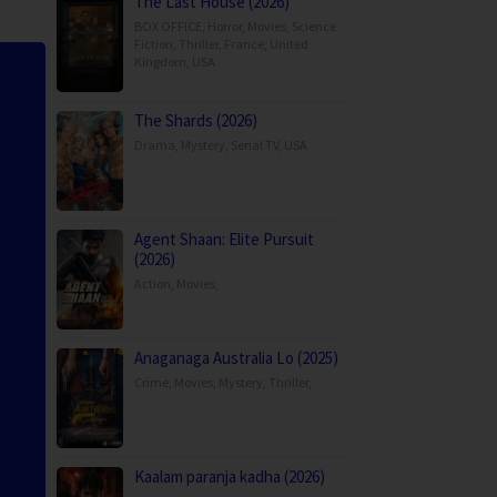
The Last House (2026)
BOX OFFICE
,
Horror
,
Movies
,
Science
Fiction
,
Thriller
,
France
,
United
Kingdom
,
USA
The Shards (2026)
Drama
,
Mystery
,
Serial TV
,
USA
Agent Shaan: Elite Pursuit
(2026)
Action
,
Movies
,
Anaganaga Australia Lo (2025)
Crime
,
Movies
,
Mystery
,
Thriller
,
Kaalam paranja kadha (2026)