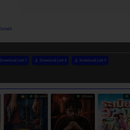
Donald
Download Link 3
Download Link 4
Download Link 5
161 min
139 min