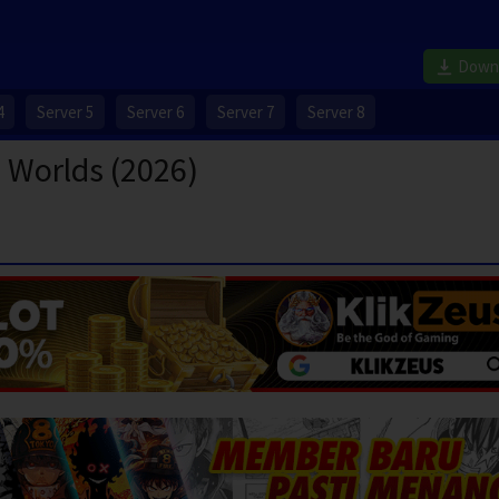
Down
4
Server 5
Server 6
Server 7
Server 8
 Worlds (2026)