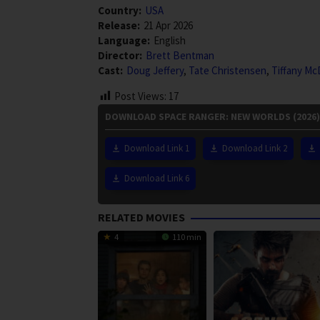
Country:
USA
Release:
21 Apr 2026
Language:
English
Director:
Brett Bentman
Cast:
Doug Jeffery
,
Tate Christensen
,
Tiffany Mc
Post Views:
17
DOWNLOAD SPACE RANGER: NEW WORLDS (2026)
Download Link 1
Download Link 2
Download Link 6
RELATED MOVIES
4
110 min