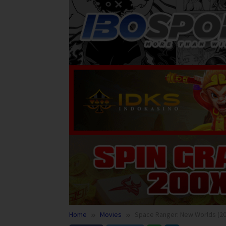
Home
Movies
Space Ranger: New Worlds (20