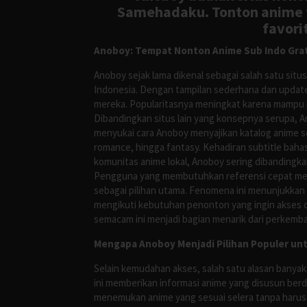
Samehadaku. Tonton anime te
favori
Anoboy: Tempat Nonton Anime Sub Indo Grat
Anoboy sejak lama dikenal sebagai salah satu si
Indonesia. Dengan tampilan sederhana dan update
mereka. Popularitasnya meningkat karena mampu me
Dibandingkan situs lain yang konsepnya serupa, 
menyukai cara Anoboy menyajikan katalog anime s
romance, hingga fantasy. Kehadiran subtitle bah
komunitas anime lokal, Anoboy sering dibandingka
Pengguna yang membutuhkan referensi cepat meng
sebagai pilihan utama. Fenomena ini menunjukkan
mengikuti kebutuhan penonton yang ingin akses ce
semacam ini menjadi bagian menarik dari perkemba
Mengapa Anoboy Menjadi Pilihan Populer un
Selain kemudahan akses, salah satu alasan banyak
ini memberikan informasi anime yang disusun berd
menemukan anime yang sesuai selera tanpa harus