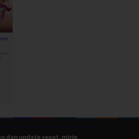
thm
ovies
,
nd
anat
hareon
ap dan update cepat, mirip