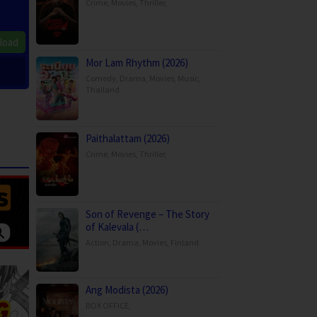
Crime
,
Movies
,
Thriller
,
load
Mor Lam Rhythm (2026)
Comedy
,
Drama
,
Movies
,
Music
,
Thailand
Paithalattam (2026)
Crime
,
Movies
,
Thriller
,
Son of Revenge – The Story
of Kalevala (…
Action
,
Drama
,
Movies
,
Finland
Ang Modista (2026)
BOX OFFICE
,