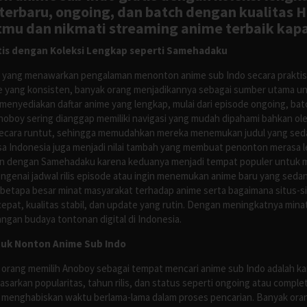
rbaru, ongoing, dan batch dengan kualitas H
tmu dan nikmati streaming anime terbaik kapa
is dengan Koleksi Lengkap seperti Samehadaku
tus yang menawarkan pengalaman menonton anime sub Indo secara prakti
 yang konsisten, banyak orang menjadikannya sebagai sumber utama unt
nyediakan daftar anime yang lengkap, mulai dari episode ongoing, batch
Anoboy sering dianggap memiliki navigasi yang mudah dipahami bahkan 
ecara runtut, sehingga memudahkan mereka menemukan judul yang sedan
asa Indonesia juga menjadi nilai tambah yang membuat penonton merasa l
n dengan Samehadaku karena keduanya menjadi tempat populer untuk menc
enai jadwal rilis episode atau ingin menemukan anime baru yang seda
 betapa besar minat masyarakat terhadap anime serta bagaimana situs-
pat, kualitas stabil, dan update yang rutin. Dengan meningkatnya minat
ngan budaya tontonan digital di Indonesia.
tuk Nonton Anime Sub Indo
 orang memilih Anoboy sebagai tempat mencari anime sub Indo adalah kar
asarkan popularitas, tahun rilis, dan status seperti ongoing atau comp
 menghabiskan waktu berlama-lama dalam proses pencarian. Banyak ora