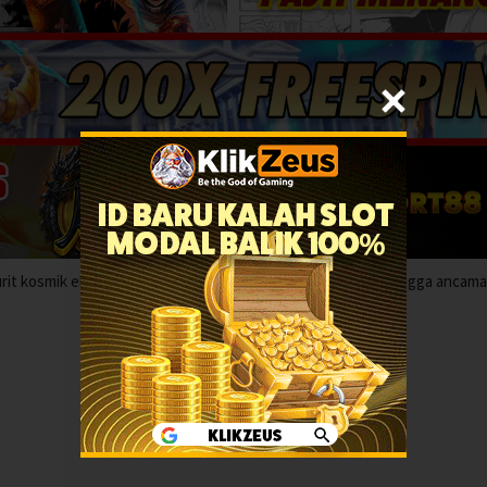
rit kosmik elit mencari makna hidup di galaksi yang damai, hingga ancam