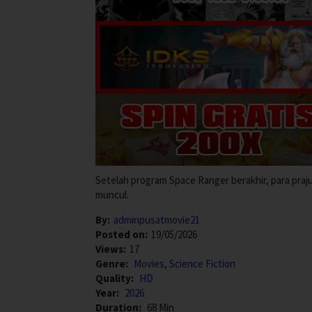
Setelah program Space Ranger berakhir, para praju
muncul.
By:
adminpusatmovie21
Posted on:
19/05/2026
Views:
17
Genre:
Movies
,
Science Fiction
Quality:
HD
Year:
2026
Duration:
68 Min