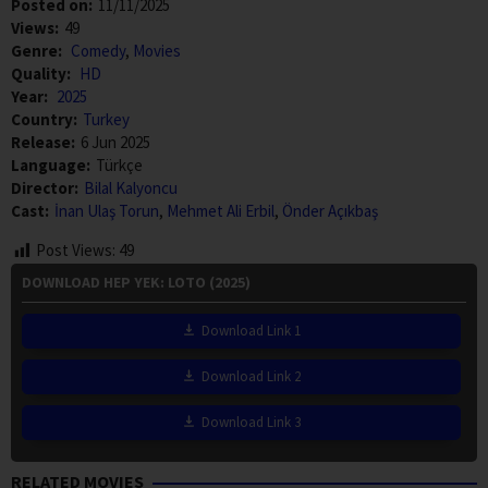
Posted on:
11/11/2025
Views:
49
Genre:
Comedy
,
Movies
Quality:
HD
Year:
2025
Country:
Turkey
Release:
6 Jun 2025
Language:
Türkçe
Director:
Bilal Kalyoncu
Cast:
İnan Ulaş Torun
,
Mehmet Ali Erbil
,
Önder Açıkbaş
Post Views:
49
DOWNLOAD HEP YEK: LOTO (2025)
Download Link 1
Download Link 2
Download Link 3
RELATED MOVIES