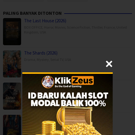
PALING BANYAK DITONTON
The Last House (2026)
BOX OFFICE
,
Horror
,
Movies
,
Science Fiction
,
Thriller
,
France
,
United
Kingdom
,
USA
The Shards (2026)
Drama
,
Mystery
,
Serial TV
,
USA
Agent Shaan: Elite Pursuit (2026)
Action
,
Movies
,
Anaganaga Australia Lo (2025)
Crime
,
Movies
,
Mystery
,
Thriller
,