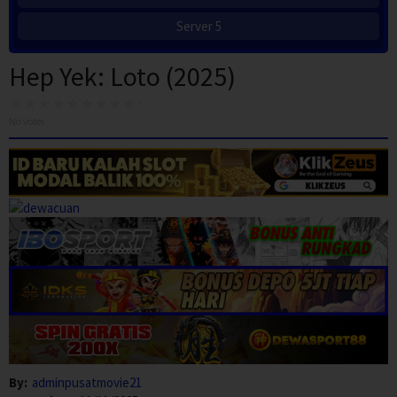
Server 5
Hep Yek: Loto (2025)
No votes
By:
adminpusatmovie21