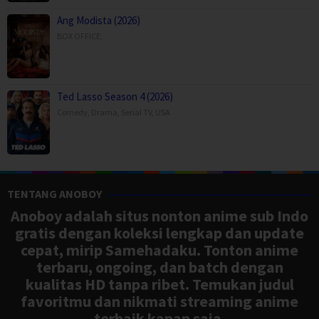
Ang Modista (2026)
BOX OFFICE
,
Ted Lasso Season 4 (2026)
Comedy
,
Drama
,
Serial TV
,
USA
TENTANG ANOBOY
Anoboy adalah situs nonton anime sub Indo
gratis dengan koleksi lengkap dan update
cepat, mirip Samehadaku. Tonton anime
terbaru, ongoing, dan batch dengan
kualitas HD tanpa ribet. Temukan judul
favoritmu dan nikmati streaming anime
terbaik kapan saja.