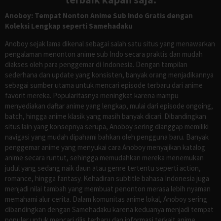
Anoboy: Tempat Nonton Anime Sub Indo Gratis dengan
Koleksi Lengkap seperti Samehadaku
Anoboy sejak lama dikenal sebagai salah satu situs yang menawarkan
pengalaman menonton anime sub Indo secara praktis dan mudah
diakses oleh para penggemar di Indonesia. Dengan tampilan
sederhana dan update yang konsisten, banyak orang menjadikannya
sebagai sumber utama untuk mencari episode terbaru dari anime
favorit mereka. Popularitasnya meningkat karena mampu
menyediakan daftar anime yang lengkap, mulai dari episode ongoing,
batch, hingga anime klasik yang masih banyak dicari. Dibandingkan
situs lain yang konsepnya serupa, Anoboy sering dianggap memiliki
navigasi yang mudah dipahami bahkan oleh pengguna baru. Banyak
penggemar anime yang menyukai cara Anoboy menyajikan katalog
anime secara runtut, sehingga memudahkan mereka menemukan
judul yang sedang naik daun atau genre tertentu seperti action,
romance, hingga fantasy. Kehadiran subtitle bahasa Indonesia juga
menjadi nilai tambah yang membuat penonton merasa lebih nyaman
memahami alur cerita. Dalam komunitas anime lokal, Anoboy sering
dibandingkan dengan Samehadaku karena keduanya menjadi tempat
populer untuk mencari rilis terbaru dan informasi terkait anime.