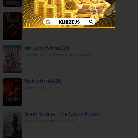
Kaalam paranja kadha (2026)
Crime
,
Movies
,
Thriller
,
Mor Lam Rhythm (2026)
Comedy
,
Drama
,
Movies
,
Music
,
Thailand
Paithalattam (2026)
Crime
,
Movies
,
Thriller
,
Son of Revenge – The Story of Kalevala (…
Action
,
Drama
,
Movies
,
Finland