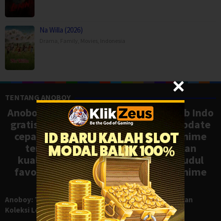
Na Willa (2026)
Drama
,
Family
,
Movies
,
Indonesia
TENTANG ANOBOY
Anoboy adalah situs nonton anime sub Indo
gratis dengan koleksi lengkap dan update
cepat, mirip Samehadaku. Tonton anime
terbaru, ongoing, dan batch dengan
kualitas HD tanpa ribet. Temukan judul
favoritmu dan nikmati streaming anime
terbaik kapan saja.
Anoboy: Tempat Nonton Anime Sub Indo Gratis dengan
Koleksi Lengkap seperti Samehadaku