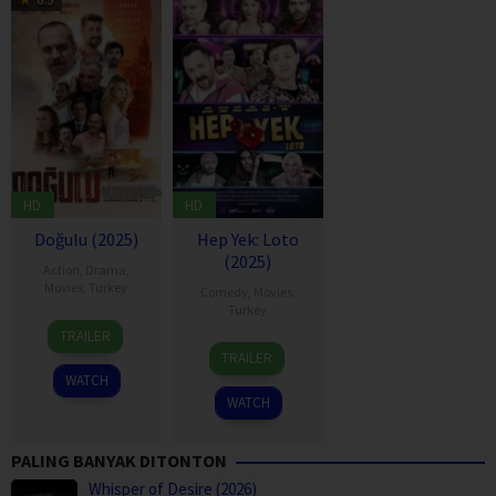
HD
HD
Doğulu (2025)
Hep Yek: Loto
(2025)
Action
,
Drama
,
Movies
,
Turkey
Comedy
,
Movies
,
Turkey
1
Bilal
TRAILER
6
Bilal
Jan
Kalyoncu
TRAILER
Jun
Kalyoncu
2025
WATCH
2025
WATCH
PALING BANYAK DITONTON
Whisper of Desire (2026)