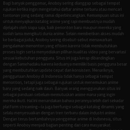
Bagi banyak penggemar, Anoboy sering dianggap sebagai tempat
rujukan ketika ingin mengetahui daftar anime terbaru atau mencari
tontonan yang sedang ramai diperbincangkan. Kemampuan situs ini
untuk menyajikan katalog anime yang rapi membuatnya mudah
dijelajahi oleh siapa saja, baik penonton baru maupun mereka yang
sudah lama mengikuti dunia anime. Selain memberikan akses mudah
ke berbagai judul, Anoboy sering disebut-sebut menawarkan
pengalaman menonton yang efisien karena tidak membutuhkan
proses login serta menyediakan pilihan kualitas video yang bervariasi
sesuai kebutuhan pengguna. Situs ini juga kerap dibandingkan
dengan Samehadaku karena keduanya memiliki basis pengguna besar
yang membutuhkan update cepat dan konsisten. Menariknya,
penggunaan Anoboy di Indonesia tidak hanya sebagai tempat
menonton, tetapi juga sebagai rujukan untuk menemukan anime
baru yang sedang naik daun. Banyak orang menggunakan situs ini
sebagai panduan sebelum memutuskan anime mana yang ingin
mereka ikuti. Hal ini menandakan bahwa perannya lebih dari sekadar
platform streaming—ia juga berfungsi sebagai katalog dinamis yang
selalu menyesuaikan dengan tren terbaru dalam industri anime.
Dengan terus bertambahnya penggemar anime di Indonesia, situs
seperti Anoboy menjadi bagian penting dari cara masyarakat