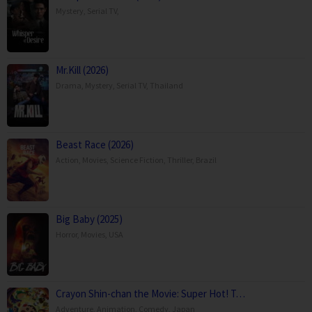
Mystery
,
Serial TV
,
Mr.Kill (2026)
Drama
,
Mystery
,
Serial TV
,
Thailand
Beast Race (2026)
Action
,
Movies
,
Science Fiction
,
Thriller
,
Brazil
Big Baby (2025)
Horror
,
Movies
,
USA
Crayon Shin-chan the Movie: Super Hot! T…
Adventure
,
Animation
,
Comedy
,
Japan