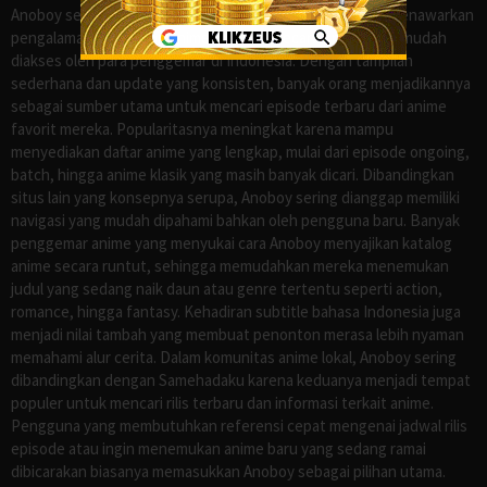
Anoboy sejak lama dikenal sebagai salah satu situs yang menawarkan
pengalaman menonton anime sub Indo secara praktis dan mudah
diakses oleh para penggemar di Indonesia. Dengan tampilan
sederhana dan update yang konsisten, banyak orang menjadikannya
sebagai sumber utama untuk mencari episode terbaru dari anime
favorit mereka. Popularitasnya meningkat karena mampu
menyediakan daftar anime yang lengkap, mulai dari episode ongoing,
batch, hingga anime klasik yang masih banyak dicari. Dibandingkan
situs lain yang konsepnya serupa, Anoboy sering dianggap memiliki
navigasi yang mudah dipahami bahkan oleh pengguna baru. Banyak
penggemar anime yang menyukai cara Anoboy menyajikan katalog
anime secara runtut, sehingga memudahkan mereka menemukan
judul yang sedang naik daun atau genre tertentu seperti action,
romance, hingga fantasy. Kehadiran subtitle bahasa Indonesia juga
menjadi nilai tambah yang membuat penonton merasa lebih nyaman
memahami alur cerita. Dalam komunitas anime lokal, Anoboy sering
dibandingkan dengan Samehadaku karena keduanya menjadi tempat
populer untuk mencari rilis terbaru dan informasi terkait anime.
Pengguna yang membutuhkan referensi cepat mengenai jadwal rilis
episode atau ingin menemukan anime baru yang sedang ramai
dibicarakan biasanya memasukkan Anoboy sebagai pilihan utama.