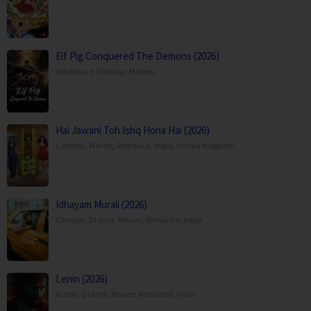
Elf Pig Conquered The Demons (2026)
Adventure
,
Fantasy
,
Movies
,
Hai Jawani Toh Ishq Hona Hai (2026)
Comedy
,
Movies
,
Romance
,
India
,
United Kingdom
Idhayam Murali (2026)
Comedy
,
Drama
,
Movies
,
Romance
,
India
Lenin (2026)
Action
,
Drama
,
Movies
,
Romance
,
India