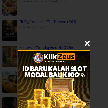
Adventure
,
Animation
,
Comedy
,
Japan
Elf Pig Conquered The Demons (2026)
Adventure
,
Fantasy
,
Movies
,
Hai Jawani Toh Ishq Hona Hai (2026)
Comedy
,
Movies
,
Romance
,
India
,
United Kingdom
Idhayam Murali (2026)
Comedy
,
Drama
,
Movies
,
Romance
,
India
Lenin (2026)
Action
,
Drama
,
Movies
,
Romance
,
India