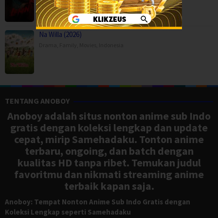
Na Willa (2026)
Drama
,
Family
,
Movies
,
Indonesia
TENTANG ANOBOY
Anoboy adalah situs nonton anime sub Indo
gratis dengan koleksi lengkap dan update
cepat, mirip Samehadaku. Tonton anime
terbaru, ongoing, dan batch dengan
kualitas HD tanpa ribet. Temukan judul
favoritmu dan nikmati streaming anime
terbaik kapan saja.
Anoboy: Tempat Nonton Anime Sub Indo Gratis dengan
Koleksi Lengkap seperti Samehadaku