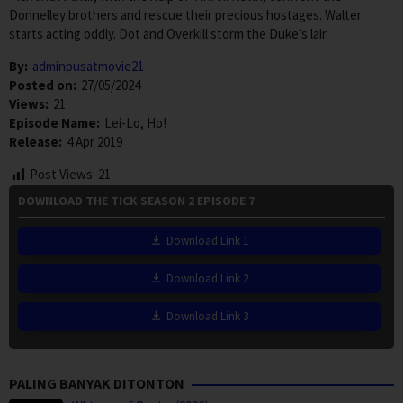
Donnelley brothers and rescue their precious hostages. Walter
starts acting oddly. Dot and Overkill storm the Duke’s lair.
By:
adminpusatmovie21
Posted on:
27/05/2024
Views:
21
Episode Name:
Lei-Lo, Ho!
Release:
4 Apr 2019
Post Views:
21
DOWNLOAD THE TICK SEASON 2 EPISODE 7
Download Link 1
Download Link 2
Download Link 3
PALING BANYAK DITONTON