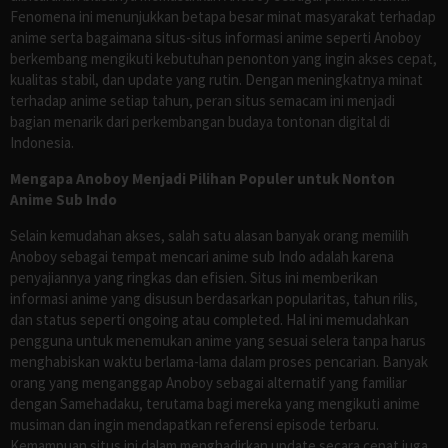
Fenomena ini menunjukkan betapa besar minat masyarakat terhadap
anime serta bagaimana situs-situs informasi anime seperti Anoboy
berkembang mengikuti kebutuhan penonton yang ingin akses cepat,
kualitas stabil, dan update yang rutin. Dengan meningkatnya minat
terhadap anime setiap tahun, peran situs semacam ini menjadi
bagian menarik dari perkembangan budaya tontonan digital di
Indonesia.
Mengapa Anoboy Menjadi Pilihan Populer untuk Nonton
Anime Sub Indo
Selain kemudahan akses, salah satu alasan banyak orang memilih
Anoboy sebagai tempat mencari anime sub Indo adalah karena
penyajiannya yang ringkas dan efisien. Situs ini memberikan
informasi anime yang disusun berdasarkan popularitas, tahun rilis,
dan status seperti ongoing atau completed. Hal ini memudahkan
pengguna untuk menemukan anime yang sesuai selera tanpa harus
menghabiskan waktu berlama-lama dalam proses pencarian. Banyak
orang yang menganggap Anoboy sebagai alternatif yang familiar
dengan Samehadaku, terutama bagi mereka yang mengikuti anime
musiman dan ingin mendapatkan referensi episode terbaru.
Kemampuan situs ini dalam menghadirkan update secara cepat juga