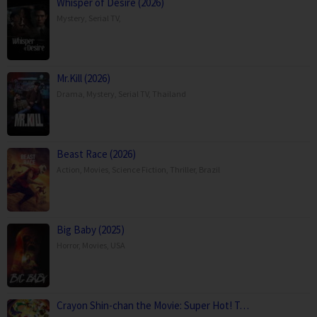
Whisper of Desire (2026)
Mystery
,
Serial TV
,
Mr.Kill (2026)
Drama
,
Mystery
,
Serial TV
,
Thailand
Beast Race (2026)
Action
,
Movies
,
Science Fiction
,
Thriller
,
Brazil
Big Baby (2025)
Horror
,
Movies
,
USA
Crayon Shin-chan the Movie: Super Hot! T…