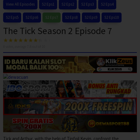
View All Episodes
S2 Eps1
S2 Eps2
S2 Eps3
S2 Eps4
S2 Eps5
S2 Eps6
S2 Eps7
S2 Eps8
S2 Eps9
S2 Eps10
The Tick Season 2 Episode 7
8
votes, average
7.8
out of 10
Tick and Arthur, with the help of Tinfoil Kevin, confront the