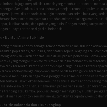
asa Indonesia juga menjadi nilai tambah yang membuat penonton merasa l
n dengan Samehadaku karena keduanya menjadi tempat populer untuk menc
enai jadwal rilis episode atau ingin menemukan anime baru yang seda
 betapa besar minat masyarakat terhadap anime serta bagaimana situs-
pat, kualitas stabil, dan update yang rutin. Dengan meningkatnya minat
ngan budaya tontonan digital di Indonesia.
tuk Nonton Anime Sub Indo
 orang memilih Anoboy sebagai tempat mencari anime sub Indo adalah kar
asarkan popularitas, tahun rilis, dan status seperti ongoing atau comp
 menghabiskan waktu berlama-lama dalam proses pencarian. Banyak ora
mereka yang mengikuti anime musiman dan ingin mendapatkan referensi 
ya tarik tersendiri, karena penonton dapat langsung mengetahui apakah 
nyukai cara Anoboy mengelompokkan anime berdasarkan genre serta men
rik karena menunjukkan bagaimana penggemar anime di Indonesia semakin 
nten terbaru. Dalam ekosistem komunitas anime, nama Anoboy sering men
asa Indonesia tanpa harus memikirkan proses yang rumit. Kehadirannya j
g trending atau kembali populer. Dengan meningkatnya jumlah penggema
ern, di mana penonton semakin mengutamakan kecepatan, kemudahan navi
ubtitle Indonesia dan Fitur Lengkap