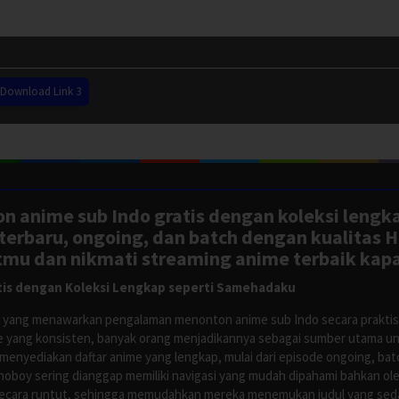
Download Link 3
n anime sub Indo gratis dengan koleksi lengk
rbaru, ongoing, dan batch dengan kualitas H
tmu dan nikmati streaming anime terbaik kapa
is dengan Koleksi Lengkap seperti Samehadaku
tus yang menawarkan pengalaman menonton anime sub Indo secara prakti
 yang konsisten, banyak orang menjadikannya sebagai sumber utama unt
nyediakan daftar anime yang lengkap, mulai dari episode ongoing, batch
Anoboy sering dianggap memiliki navigasi yang mudah dipahami bahkan 
ecara runtut, sehingga memudahkan mereka menemukan judul yang sedan