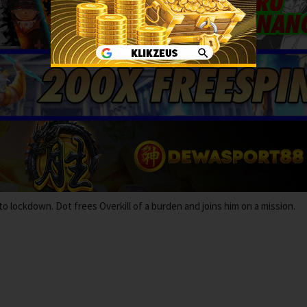
o lockdown. Dot frees Overkill of a burden and joins him on a mission.