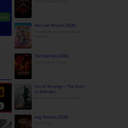
Crime
,
Movies
,
Thriller
,
load
Mor Lam Rhythm (2026)
Comedy
,
Drama
,
Movies
,
Music
,
Thailand
Paithalattam (2026)
Crime
,
Movies
,
Thriller
,
Son of Revenge – The Story
of Kalevala (…
Action
,
Drama
,
Movies
,
Finland
Ang Modista (2026)
BOX OFFICE
,