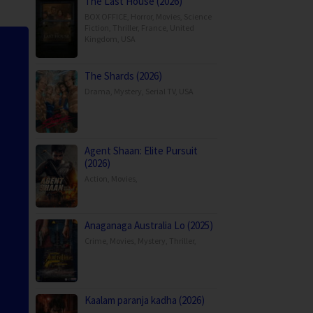
The Last House (2026)
BOX OFFICE
,
Horror
,
Movies
,
Science
Fiction
,
Thriller
,
France
,
United
Kingdom
,
USA
The Shards (2026)
Drama
,
Mystery
,
Serial TV
,
USA
Agent Shaan: Elite Pursuit
(2026)
Action
,
Movies
,
Anaganaga Australia Lo (2025)
Crime
,
Movies
,
Mystery
,
Thriller
,
Kaalam paranja kadha (2026)