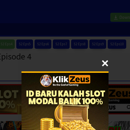
Down
S2 Eps4
S2 Eps5
S2 Eps6
S2 Eps7
S2 Eps8
S2 Eps9
S2 Eps10
Episode 4