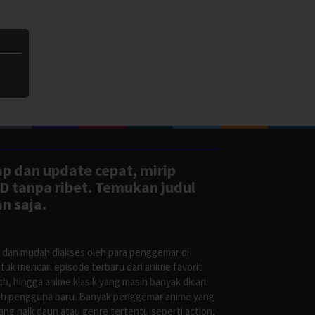
ap dan update cepat, mirip
D tanpa ribet. Temukan judul
n saja.
s dan mudah diakses oleh para penggemar di
uk mencari episode terbaru dari anime favorit
, hingga anime klasik yang masih banyak dicari.
oleh pengguna baru. Banyak penggemar anime yang
g naik daun atau genre tertentu seperti action,