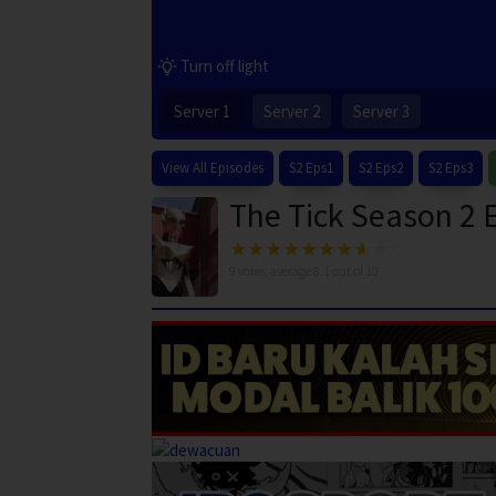
Turn off light
Server 1
Server 2
Server 3
View All Episodes
S2 Eps1
S2 Eps2
S2 Eps3
The Tick Season 2 
9
votes, average
8.1
out of 10