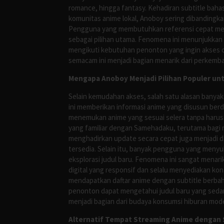
romance, hingga fantasy. Kehadiran subtitle bah
komunitas anime lokal, Anoboy sering dibandingka
Pengguna yang membutuhkan referensi cepat meng
sebagai pilihan utama. Fenomena ini menunjukkan
mengikuti kebutuhan penonton yang ingin akses ce
semacam ini menjadi bagian menarik dari perkemba
Mengapa Anoboy Menjadi Pilihan Populer un
Selain kemudahan akses, salah satu alasan banyak
ini memberikan informasi anime yang disusun berd
menemukan anime yang sesuai selera tanpa harus
yang familiar dengan Samehadaku, terutama bagi 
menghadirkan update secara cepat juga menjadi da
tersedia. Selain itu, banyak pengguna yang me
eksplorasi judul baru. Fenomena ini sangat mena
digital yang responsif dan selalu menyediakan ko
mendapatkan daftar anime dengan subtitle berbah
penonton dapat mengetahui judul baru yang sedan
menjadi bagian dari budaya konsumsi hiburan mod
Alternatif Tempat Streaming Anime dengan S