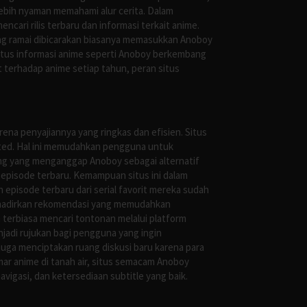
ebih nyaman memahami alur cerita. Dalam
ari rilis terbaru dan informasi terkait anime.
ng ramai dibicarakan biasanya memasukkan Anoboy
situs informasi anime seperti Anoboy berkembang
 terhadap anime setiap tahun, peran situs
ena penyajiannya yang ringkas dan efisien. Situs
leted. Hal ini memudahkan pengguna untuk
ng yang menganggap Anoboy sebagai alternatif
episode terbaru. Kemampuan situs ini dalam
episode terbaru dari serial favorit mereka sudah
ghadirkan rekomendasi yang memudahkan
terbiasa mencari tontonan melalui platform
jadi rujukan bagi pengguna yang ingin
uga menciptakan ruang diskusi baru karena para
r anime di tanah air, situs semacam Anoboy
gasi, dan ketersediaan subtitle yang baik.