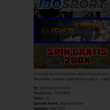
A strange bit of information sends Dangerboat in t
Meanwhile, Superian takes Arthur’s advice – badly.
By:
adminpusatmovie21
Posted on:
27/05/2024
Views:
32
Episode Name:
Blood and Cake
Release:
4 Apr 2019