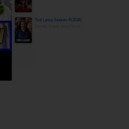
Ted Lasso Season 4 (2026)
Comedy
,
Drama
,
Serial TV
,
USA