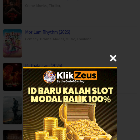
Crime
,
Movies
,
Thriller
,
Mor Lam Rhythm (2026)
Comedy
,
Drama
,
Movies
,
Music
,
Thailand
Paithalattam (2026)
Crime
,
Movies
,
Thriller
,
Son of Revenge – The Story of Kalevala (…
Action
,
Drama
,
Movies
,
Finland
Ang Modista (2026)
BOX OFFICE
,