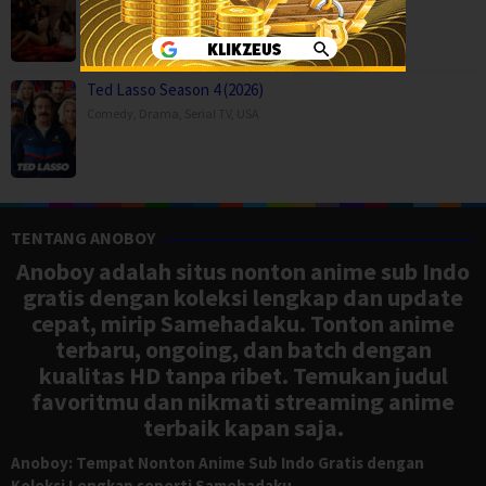
Ted Lasso Season 4 (2026)
Comedy
,
Drama
,
Serial TV
,
USA
TENTANG ANOBOY
Anoboy adalah situs nonton anime sub Indo
gratis dengan koleksi lengkap dan update
cepat, mirip Samehadaku. Tonton anime
terbaru, ongoing, dan batch dengan
kualitas HD tanpa ribet. Temukan judul
favoritmu dan nikmati streaming anime
terbaik kapan saja.
Anoboy: Tempat Nonton Anime Sub Indo Gratis dengan
Koleksi Lengkap seperti Samehadaku