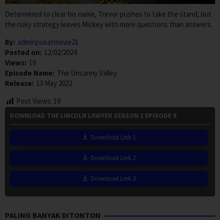
Determined to clear his name, Trevor pushes to take the stand, but
the risky strategy leaves Mickey with more questions than answers.
By:
adminpusatmovie21
Posted on:
12/02/2024
Views:
19
Episode Name:
The Uncanny Valley
Release:
13 May 2022
Post Views:
19
DOWNLOAD THE LINCOLN LAWYER SEASON 1 EPISODE 9
Download Link 1
Download Link 2
Download Link 3
PALING BANYAK DITONTON