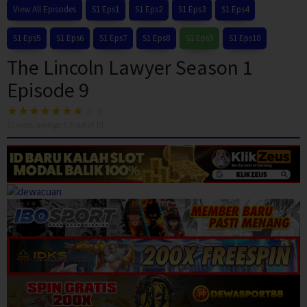
View All Episodes
S1 Eps1
S1 Eps2
S1 Eps3
S1 Eps4
S1 Eps5
S1 Eps6
S1 Eps7
S1 Eps8
S1 Eps9
S1 Eps10
The Lincoln Lawyer Season 1
Episode 9
12
votes, average
7.3
out of 10