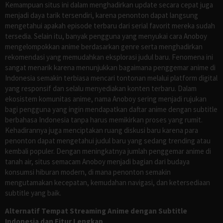
Kemampuan situs ini dalam menghadirkan update secara cepat juga
menjadi daya tarik tersendiri, karena penonton dapat langsung
mengetahui apakah episode terbaru dari serial favorit mereka sudah
tersedia. Selain itu, banyak pengguna yang menyukai cara Anoboy
mengelompokkan anime berdasarkan genre serta menghadirkan
rekomendasi yang memudahkan eksplorasi judul baru. Fenomena ini
sangat menarik karena menunjukkan bagaimana penggemar anime di
Indonesia semakin terbiasa mencari tontonan melalui platform digital
yang responsif dan selalu menyediakan konten terbaru. Dalam
ekosistem komunitas anime, nama Anoboy sering menjadi rujukan
bagi pengguna yang ingin mendapatkan daftar anime dengan subtitle
berbahasa Indonesia tanpa harus memikirkan proses yang rumit.
Kehadirannya juga menciptakan ruang diskusi baru karena para
penonton dapat mengetahui judul baru yang sedang trending atau
kembali populer. Dengan meningkatnya jumlah penggemar anime di
tanah air, situs semacam Anoboy menjadi bagian dari budaya
konsumsi hiburan modern, di mana penonton semakin
mengutamakan kecepatan, kemudahan navigasi, dan ketersediaan
subtitle yang baik.
Alternatif Tempat Streaming Anime dengan Subtitle
Indonesia dan Fitur Lengkap