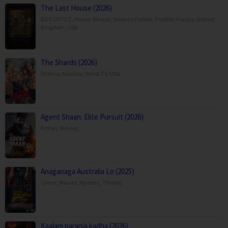
The Last House (2026)
BOX OFFICE
,
Horror
,
Movies
,
Science Fiction
,
Thriller
,
France
,
United
Kingdom
,
USA
The Shards (2026)
Drama
,
Mystery
,
Serial TV
,
USA
Agent Shaan: Elite Pursuit (2026)
Action
,
Movies
,
Anaganaga Australia Lo (2025)
Crime
,
Movies
,
Mystery
,
Thriller
,
Kaalam paranja kadha (2026)