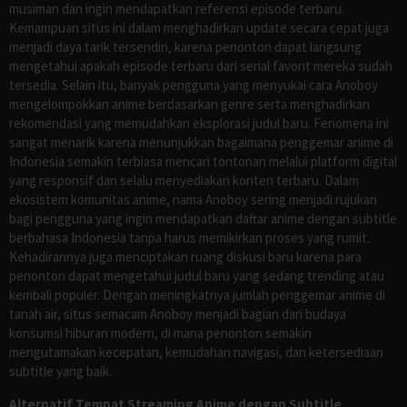
musiman dan ingin mendapatkan referensi episode terbaru.
Kemampuan situs ini dalam menghadirkan update secara cepat juga
menjadi daya tarik tersendiri, karena penonton dapat langsung
mengetahui apakah episode terbaru dari serial favorit mereka sudah
tersedia. Selain itu, banyak pengguna yang menyukai cara Anoboy
mengelompokkan anime berdasarkan genre serta menghadirkan
rekomendasi yang memudahkan eksplorasi judul baru. Fenomena ini
sangat menarik karena menunjukkan bagaimana penggemar anime di
Indonesia semakin terbiasa mencari tontonan melalui platform digital
yang responsif dan selalu menyediakan konten terbaru. Dalam
ekosistem komunitas anime, nama Anoboy sering menjadi rujukan
bagi pengguna yang ingin mendapatkan daftar anime dengan subtitle
berbahasa Indonesia tanpa harus memikirkan proses yang rumit.
Kehadirannya juga menciptakan ruang diskusi baru karena para
penonton dapat mengetahui judul baru yang sedang trending atau
kembali populer. Dengan meningkatnya jumlah penggemar anime di
tanah air, situs semacam Anoboy menjadi bagian dari budaya
konsumsi hiburan modern, di mana penonton semakin
mengutamakan kecepatan, kemudahan navigasi, dan ketersediaan
subtitle yang baik.
Alternatif Tempat Streaming Anime dengan Subtitle