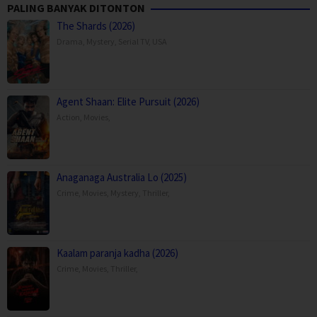
PALING BANYAK DITONTON
The Shards (2026)
Drama
,
Mystery
,
Serial TV
,
USA
Agent Shaan: Elite Pursuit (2026)
Action
,
Movies
,
Anaganaga Australia Lo (2025)
Crime
,
Movies
,
Mystery
,
Thriller
,
Kaalam paranja kadha (2026)
Crime
,
Movies
,
Thriller
,