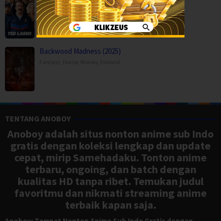
Comedy
,
Drama
,
Serial TV
,
USA
Backwood Madness (2025)
Fantasy
,
Horror
,
Movies
,
Finland
TENTANG ANOBOY
Anoboy adalah situs nonton anime sub Indo
gratis dengan koleksi lengkap dan update
cepat, mirip Samehadaku. Tonton anime
terbaru, ongoing, dan batch dengan
kualitas HD tanpa ribet. Temukan judul
favoritmu dan nikmati streaming anime
terbaik kapan saja.
Anoboy: Tempat Nonton Anime Sub Indo Gratis dengan