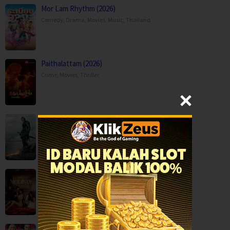
Mor Lam Rhythm (2026)
Comedy
,
Drama
,
Movies
,
Music
,
Thailand
Paithalattam (2026)
Crime
,
Movies
,
Thriller
,
Son of Revenge – The Story of Kalevala (…
Action
,
Drama
,
Movies
,
Finland
Ang Modista (2026)
BOX OFFICE
,
Ted Lasso Season 4 (2026)