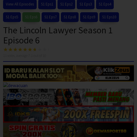
View All Episodes
S1 Eps1
S1 Eps2
S1 Eps3
S1 Eps4
S1 Eps5
S1 Eps6
S1 Eps7
S1 Eps8
S1 Eps9
S1 Eps10
The Lincoln Lawyer Season 1
Episode 6
11
votes, average
7.1
out of 10