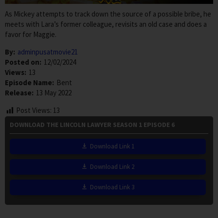
As Mickey attempts to track down the source of a possible bribe, he
meets with Lara’s former colleague, revisits an old case and does a
favor for Maggie.
By:
adminpusatmovie21
Posted on:
12/02/2024
Views:
13
Episode Name:
Bent
Release:
13 May 2022
Post Views:
13
DOWNLOAD THE LINCOLN LAWYER SEASON 1 EPISODE 6
Download Link 1
Download Link 2
Download Link 3