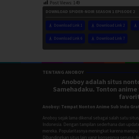
Post Views:
149
DOWNLOAD SPIDER-NOIR SEASON 1 EPISODE 2
Download Link 1
Download Link 2
Download Link 6
Download Link 7
TENTANG ANOBOY
Anoboy adalah situs nonto
Samehadaku. Tonton anime te
favori
Anoboy: Tempat Nonton Anime Sub Indo Grat
Anoboy sejak lama dikenal sebagai salah satu si
Indonesia. Dengan tampilan sederhana dan update
mereka. Popularitasnya meningkat karena mampu me
Dibandingkan situs lain yang konsepnya serupa, 