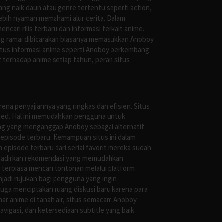
g naik daun atau genre tertentu seperti action,
ebih nyaman memahami alur cerita. Dalam
ari rilis terbaru dan informasi terkait anime.
ng ramai dibicarakan biasanya memasukkan Anoboy
situs informasi anime seperti Anoboy berkembang
 terhadap anime setiap tahun, peran situs
ena penyajiannya yang ringkas dan efisien. Situs
leted. Hal ini memudahkan pengguna untuk
ng yang menganggap Anoboy sebagai alternatif
episode terbaru. Kemampuan situs ini dalam
episode terbaru dari serial favorit mereka sudah
ghadirkan rekomendasi yang memudahkan
terbiasa mencari tontonan melalui platform
jadi rujukan bagi pengguna yang ingin
uga menciptakan ruang diskusi baru karena para
r anime di tanah air, situs semacam Anoboy
gasi, dan ketersediaan subtitle yang baik.