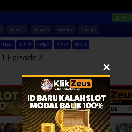
Down
4
Server 5
Server 6
Server 7
Server 8
S1 Eps4
S1 Eps5
S1 Eps6
S1 Eps7
S1 Eps8
 1 Episode 2