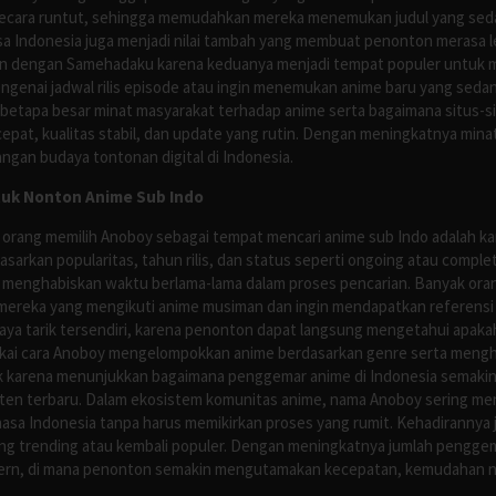
ecara runtut, sehingga memudahkan mereka menemukan judul yang sedan
asa Indonesia juga menjadi nilai tambah yang membuat penonton merasa l
n dengan Samehadaku karena keduanya menjadi tempat populer untuk menc
enai jadwal rilis episode atau ingin menemukan anime baru yang seda
 betapa besar minat masyarakat terhadap anime serta bagaimana situs-
pat, kualitas stabil, dan update yang rutin. Dengan meningkatnya minat
ngan budaya tontonan digital di Indonesia.
tuk Nonton Anime Sub Indo
 orang memilih Anoboy sebagai tempat mencari anime sub Indo adalah kar
asarkan popularitas, tahun rilis, dan status seperti ongoing atau comp
 menghabiskan waktu berlama-lama dalam proses pencarian. Banyak ora
mereka yang mengikuti anime musiman dan ingin mendapatkan referensi 
ya tarik tersendiri, karena penonton dapat langsung mengetahui apakah 
nyukai cara Anoboy mengelompokkan anime berdasarkan genre serta men
rik karena menunjukkan bagaimana penggemar anime di Indonesia semakin 
nten terbaru. Dalam ekosistem komunitas anime, nama Anoboy sering men
asa Indonesia tanpa harus memikirkan proses yang rumit. Kehadirannya j
g trending atau kembali populer. Dengan meningkatnya jumlah penggema
ern, di mana penonton semakin mengutamakan kecepatan, kemudahan navi