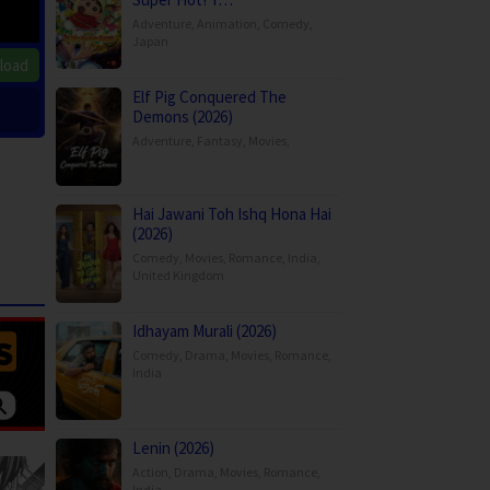
Adventure
,
Animation
,
Comedy
,
Japan
load
Elf Pig Conquered The
Demons (2026)
Adventure
,
Fantasy
,
Movies
,
Hai Jawani Toh Ishq Hona Hai
(2026)
Comedy
,
Movies
,
Romance
,
India
,
United Kingdom
Idhayam Murali (2026)
Comedy
,
Drama
,
Movies
,
Romance
,
India
Lenin (2026)
Action
,
Drama
,
Movies
,
Romance
,
India