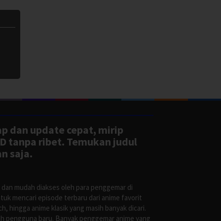
ap dan update cepat, mirip
D tanpa ribet. Temukan judul
n saja.
s dan mudah diakses oleh para penggemar di
uk mencari episode terbaru dari anime favorit
, hingga anime klasik yang masih banyak dicari.
oleh pengguna baru. Banyak penggemar anime yang