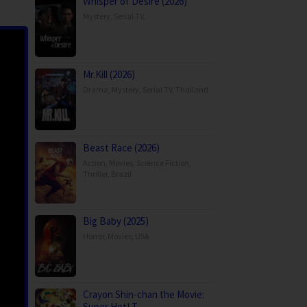
Whisper of Desire (2026)
Mystery
,
Serial TV
,
Mr.Kill (2026)
Drama
,
Mystery
,
Serial TV
,
Thailand
Beast Race (2026)
Action
,
Movies
,
Science Fiction
,
Thriller
,
Brazil
Big Baby (2025)
Horror
,
Movies
,
USA
Crayon Shin-chan the Movie:
Super Hot! T…