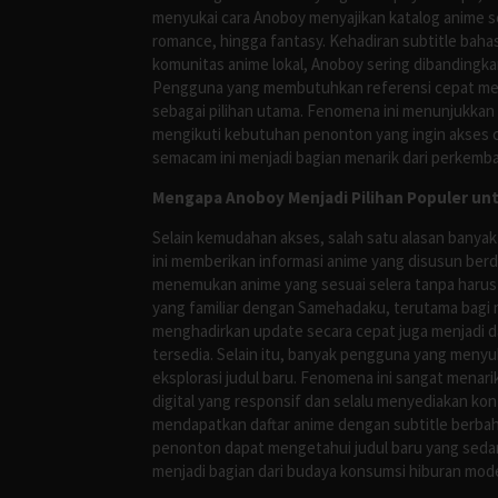
menyukai cara Anoboy menyajikan katalog anime s
romance, hingga fantasy. Kehadiran subtitle bah
komunitas anime lokal, Anoboy sering dibandingka
Pengguna yang membutuhkan referensi cepat meng
sebagai pilihan utama. Fenomena ini menunjukkan
mengikuti kebutuhan penonton yang ingin akses ce
semacam ini menjadi bagian menarik dari perkemba
Mengapa Anoboy Menjadi Pilihan Populer un
Selain kemudahan akses, salah satu alasan banyak
ini memberikan informasi anime yang disusun berd
menemukan anime yang sesuai selera tanpa harus
yang familiar dengan Samehadaku, terutama bagi 
menghadirkan update secara cepat juga menjadi da
tersedia. Selain itu, banyak pengguna yang me
eksplorasi judul baru. Fenomena ini sangat mena
digital yang responsif dan selalu menyediakan ko
mendapatkan daftar anime dengan subtitle berbah
penonton dapat mengetahui judul baru yang sedan
menjadi bagian dari budaya konsumsi hiburan mod