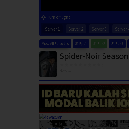
Turn off light
Server 1
Server 2
Server 3
Server 
View All Episodes
S1 Eps1
S1 Eps2
S1 Eps3
Spider-Noir Season
No votes