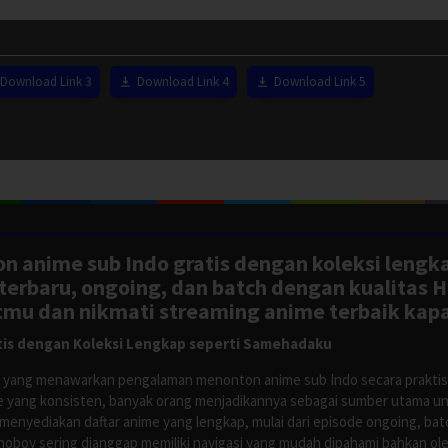
Download Link 3
Download Link 4
Download Link 5
n anime sub Indo gratis dengan koleksi lengk
rbaru, ongoing, dan batch dengan kualitas H
tmu dan nikmati streaming anime terbaik kapa
is dengan Koleksi Lengkap seperti Samehadaku
tus yang menawarkan pengalaman menonton anime sub Indo secara prakti
 yang konsisten, banyak orang menjadikannya sebagai sumber utama unt
nyediakan daftar anime yang lengkap, mulai dari episode ongoing, batch
Anoboy sering dianggap memiliki navigasi yang mudah dipahami bahkan 