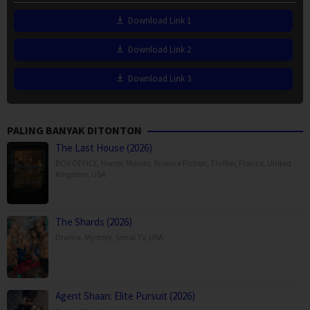
Download Link 1
Download Link 2
Download Link 3
PALING BANYAK DITONTON
The Last House (2026)
BOX OFFICE
,
Horror
,
Movies
,
Science Fiction
,
Thriller
,
France
,
United
Kingdom
,
USA
The Shards (2026)
Drama
,
Mystery
,
Serial TV
,
USA
Agent Shaan: Elite Pursuit (2026)