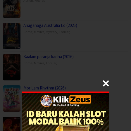
Action
,
Movies
,
Anaganaga Australia Lo (2025)
Crime
,
Movies
,
Mystery
,
Thriller
,
Kaalam paranja kadha (2026)
Crime
,
Movies
,
Thriller
,
Mor Lam Rhythm (2026)
Comedy
,
Drama
,
Movies
,
Music
,
Thailand
Paithalattam (2026)
Crime
,
Movies
,
Thriller
,