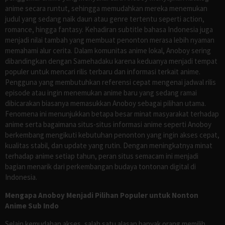
anime secara runtut, sehingga memudahkan mereka menemukan
judul yang sedang naik daun atau genre tertentu seperti action,
romance, hingga fantasy. Kehadiran subtitle bahasa Indonesia juga
menjadi nilai tambah yang membuat penonton merasa lebih nyaman
memahami alur cerita. Dalam komunitas anime lokal, Anoboy sering
dibandingkan dengan Samehadaku karena keduanya menjadi tempat
populer untuk mencari rilis terbaru dan informasi terkait anime.
Pengguna yang membutuhkan referensi cepat mengenai jadwal rilis
episode atau ingin menemukan anime baru yang sedang ramai
dibicarakan biasanya memasukkan Anoboy sebagai pilihan utama.
Fenomena ini menunjukkan betapa besar minat masyarakat terhadap
anime serta bagaimana situs-situs informasi anime seperti Anoboy
berkembang mengikuti kebutuhan penonton yang ingin akses cepat,
kualitas stabil, dan update yang rutin. Dengan meningkatnya minat
terhadap anime setiap tahun, peran situs semacam ini menjadi
bagian menarik dari perkembangan budaya tontonan digital di
Indonesia.
Mengapa Anoboy Menjadi Pilihan Populer untuk Nonton
Anime Sub Indo
Selain kemudahan akses, salah satu alasan banyak orang memilih