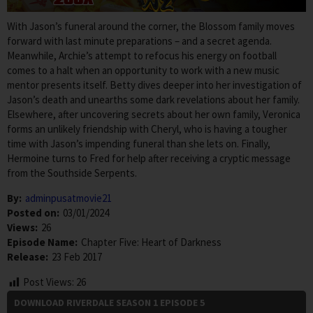
With Jason’s funeral around the corner, the Blossom family moves
forward with last minute preparations – and a secret agenda.
Meanwhile, Archie’s attempt to refocus his energy on football
comes to a halt when an opportunity to work with a new music
mentor presents itself. Betty dives deeper into her investigation of
Jason’s death and unearths some dark revelations about her family.
Elsewhere, after uncovering secrets about her own family, Veronica
forms an unlikely friendship with Cheryl, who is having a tougher
time with Jason’s impending funeral than she lets on. Finally,
Hermoine turns to Fred for help after receiving a cryptic message
from the Southside Serpents.
By:
adminpusatmovie21
Posted on:
03/01/2024
Views:
26
Episode Name:
Chapter Five: Heart of Darkness
Release:
23 Feb 2017
Post Views:
26
DOWNLOAD RIVERDALE SEASON 1 EPISODE 5