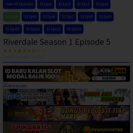
View All Episodes
S1 Eps1
S1 Eps2
S1 Eps3
S1 Eps4
S1 Eps5
S1 Eps5
S1 Eps6
S1 Eps7
S1 Eps8
S1 Eps9
S1 Eps10
S1 Eps11
S1 Eps12
S1 Eps13
Riverdale Season 1 Episode 5
23
votes, average
6.9
out of 10