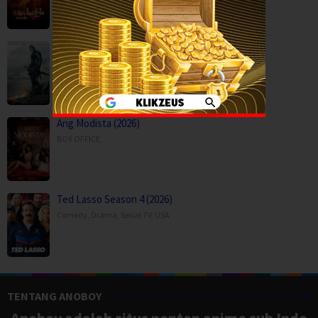
Son of Revenge – The Story of Kalevala (…
Action
,
Drama
,
Movies
,
Finland
Ang Modista (2026)
BOX OFFICE
,
Ted Lasso Season 4 (2026)
Comedy
,
Drama
,
Serial TV
,
USA
TENTANG ANOBOY
Anoboy adalah situs nonton anime sub Indo