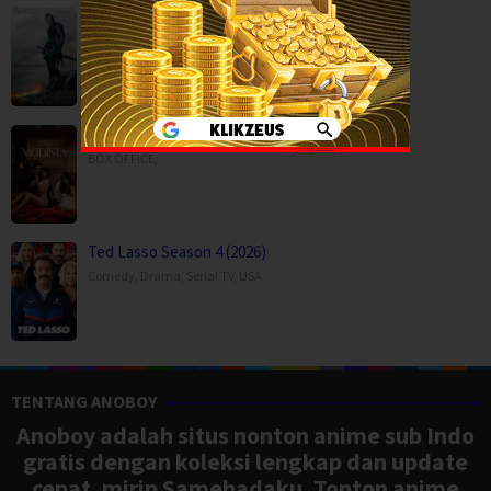
Son of Revenge – The Story of Kalevala (…
Action
,
Drama
,
Movies
,
Finland
Ang Modista (2026)
BOX OFFICE
,
Ted Lasso Season 4 (2026)
Comedy
,
Drama
,
Serial TV
,
USA
TENTANG ANOBOY
Anoboy adalah situs nonton anime sub Indo
gratis dengan koleksi lengkap dan update
cepat, mirip Samehadaku. Tonton anime