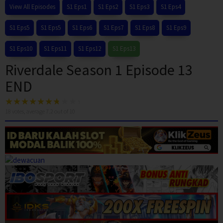
View All Episodes
S1 Eps1
S1 Eps2
S1 Eps3
S1 Eps4
S1 Eps5
S1 Eps5
S1 Eps6
S1 Eps7
S1 Eps8
S1 Eps9
S1 Eps10
S1 Eps11
S1 Eps12
S1 Eps13
Riverdale Season 1 Episode 13
END
18
votes, average
7.2
out of 10