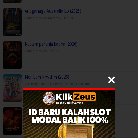
Anaganaga Australia Lo (2025)
Crime
,
Movies
,
Mystery
,
Thriller
,
Kaalam paranja kadha (2026)
Crime
,
Movies
,
Thriller
,
Mor Lam Rhythm (2026)
Comedy
,
Drama
,
Movies
,
Music
,
Thailand
Paithalattam (2026)
Crime
,
Movies
,
Thriller
,