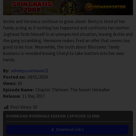
Archie and Veronica continue to grow closer. Betty is tired of her
family acting as if nothing has happened and confronts her mother.
Jughead finds himself in an unexpected situation, leaving Archie and
the gang scrambling. Hermione makes Fred an offer that seems too
good to be true. Meanwhile, the truth about Blossoms’ family
business is revealed leaving Cheryl to take matters into her own
hands.
By:
adminpusatmovie21
Posted on:
04/01/2024
Views:
63
Episode Name:
Chapter Thirteen: The Sweet Hereafter
Release:
11 May 2017
Post Views:
63
DOWNLOAD RIVERDALE SEASON 1 EPISODE 13 END
Download Link 1