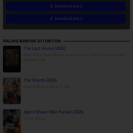
Download Link 2
Download Link 3
PALING BANYAK DITONTON
The Last House (2026)
BOX OFFICE
,
Horror
,
Movies
,
Science Fiction
,
Thriller
,
France
,
United
Kingdom
,
USA
The Shards (2026)
Drama
,
Mystery
,
Serial TV
,
USA
Agent Shaan: Elite Pursuit (2026)
Action
,
Movies
,