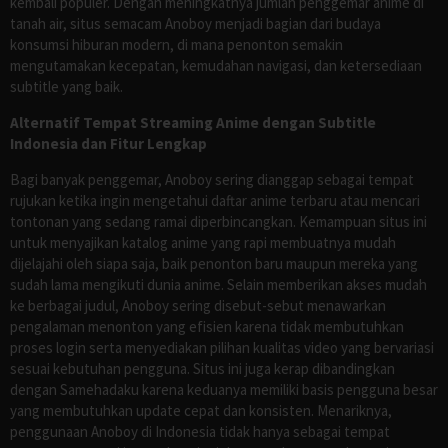
kembali populer. Dengan meningkatnya jumlah penggemar anime di
tanah air, situs semacam Anoboy menjadi bagian dari budaya
konsumsi hiburan modern, di mana penonton semakin
mengutamakan kecepatan, kemudahan navigasi, dan ketersediaan
subtitle yang baik.
Alternatif Tempat Streaming Anime dengan Subtitle
Indonesia dan Fitur Lengkap
Bagi banyak penggemar, Anoboy sering dianggap sebagai tempat
rujukan ketika ingin mengetahui daftar anime terbaru atau mencari
tontonan yang sedang ramai diperbincangkan. Kemampuan situs ini
untuk menyajikan katalog anime yang rapi membuatnya mudah
dijelajahi oleh siapa saja, baik penonton baru maupun mereka yang
sudah lama mengikuti dunia anime. Selain memberikan akses mudah
ke berbagai judul, Anoboy sering disebut-sebut menawarkan
pengalaman menonton yang efisien karena tidak membutuhkan
proses login serta menyediakan pilihan kualitas video yang bervariasi
sesuai kebutuhan pengguna. Situs ini juga kerap dibandingkan
dengan Samehadaku karena keduanya memiliki basis pengguna besar
yang membutuhkan update cepat dan konsisten. Menariknya,
penggunaan Anoboy di Indonesia tidak hanya sebagai tempat