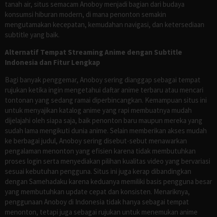
tanah air, situs semacam Anoboy menjadi bagian dari budaya
konsumsi hiburan modern, di mana penonton semakin
mengutamakan kecepatan, kemudahan navigasi, dan ketersediaan
subtitle yang baik.
Alternatif Tempat Streaming Anime dengan Subtitle
Indonesia dan Fitur Lengkap
Bagi banyak penggemar, Anoboy sering dianggap sebagai tempat
rujukan ketika ingin mengetahui daftar anime terbaru atau mencari
tontonan yang sedang ramai diperbincangkan. Kemampuan situs ini
untuk menyajikan katalog anime yang rapi membuatnya mudah
dijelajahi oleh siapa saja, baik penonton baru maupun mereka yang
sudah lama mengikuti dunia anime. Selain memberikan akses mudah
ke berbagai judul, Anoboy sering disebut-sebut menawarkan
pengalaman menonton yang efisien karena tidak membutuhkan
proses login serta menyediakan pilihan kualitas video yang bervariasi
sesuai kebutuhan pengguna. Situs ini juga kerap dibandingkan
dengan Samehadaku karena keduanya memiliki basis pengguna besar
yang membutuhkan update cepat dan konsisten. Menariknya,
penggunaan Anoboy di Indonesia tidak hanya sebagai tempat
menonton, tetapi juga sebagai rujukan untuk menemukan anime