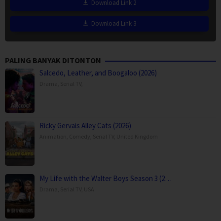
Download Link 2
Download Link 3
PALING BANYAK DITONTON
Salcedo, Leather, and Boogaloo (2026)
Drama
,
Serial TV
,
Ricky Gervais Alley Cats (2026)
Animation
,
Comedy
,
Serial TV
,
United Kingdom
My Life with the Walter Boys Season 3 (2…
Drama
,
Serial TV
,
USA