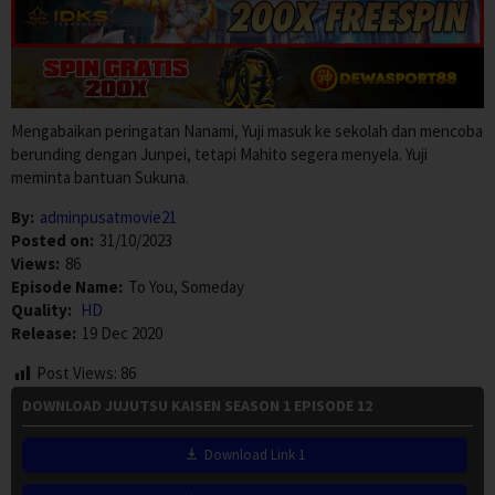
Mengabaikan peringatan Nanami, Yuji masuk ke sekolah dan mencoba
berunding dengan Junpei, tetapi Mahito segera menyela. Yuji
meminta bantuan Sukuna.
By:
adminpusatmovie21
Posted on:
31/10/2023
Views:
86
Episode Name:
To You, Someday
Quality:
HD
Release:
19 Dec 2020
Post Views:
86
DOWNLOAD JUJUTSU KAISEN SEASON 1 EPISODE 12
Download Link 1