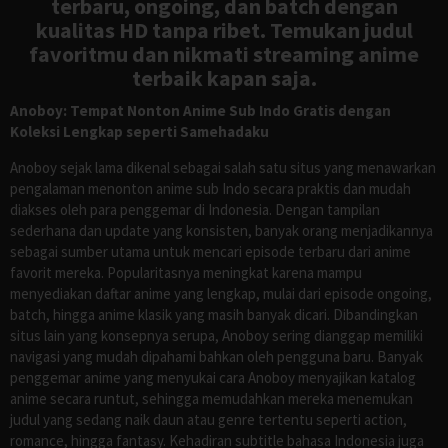
terbaru, ongoing, dan batch dengan
kualitas HD tanpa ribet. Temukan judul
favoritmu dan nikmati streaming anime
terbaik kapan saja.
Anoboy: Tempat Nonton Anime Sub Indo Gratis dengan
Koleksi Lengkap seperti Samehadaku
Anoboy sejak lama dikenal sebagai salah satu situs yang menawarkan
pengalaman menonton anime sub Indo secara praktis dan mudah
diakses oleh para penggemar di Indonesia. Dengan tampilan
sederhana dan update yang konsisten, banyak orang menjadikannya
sebagai sumber utama untuk mencari episode terbaru dari anime
favorit mereka. Popularitasnya meningkat karena mampu
menyediakan daftar anime yang lengkap, mulai dari episode ongoing,
batch, hingga anime klasik yang masih banyak dicari. Dibandingkan
situs lain yang konsepnya serupa, Anoboy sering dianggap memiliki
navigasi yang mudah dipahami bahkan oleh pengguna baru. Banyak
penggemar anime yang menyukai cara Anoboy menyajikan katalog
anime secara runtut, sehingga memudahkan mereka menemukan
judul yang sedang naik daun atau genre tertentu seperti action,
romance, hingga fantasy. Kehadiran subtitle bahasa Indonesia juga