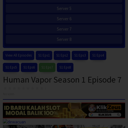
Server 5
Server 6
Server 7
Server 8
View All Episodes
S1 Eps1
S1 Eps2
S1 Eps3
S1 Eps4
S1 Eps5
S1 Eps6
S1 Eps7
S1 Eps8
Human Vapor Season 1 Episode 7
No votes