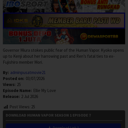
Governor Miura stokes public fear of the Human Vapor. Kyoko opens
up to Kenji about her harrowing past and Ren’s fatal ties to ex-
Fujishiro member Mori.
By:
adminpusatmovie21
Posted on:
03/07/2026
Views:
25
Episode Name:
Ellie My Love
Release:
2 Jul 2026
Post Views:
25
DOWNLOAD HUMAN VAPOR SEASON 1 EPISODE 7
Download Link 1