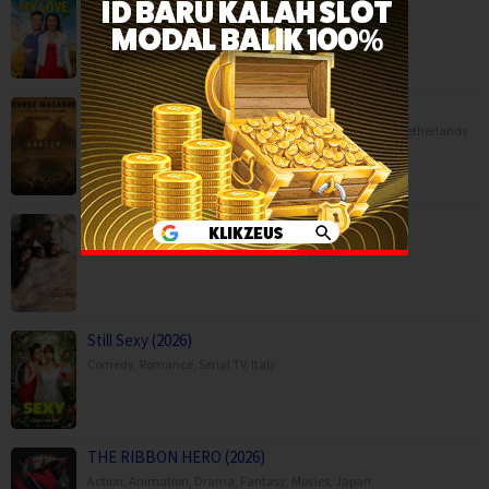
Comedy
,
Movies
,
Romance
,
TV Movie
,
Canada
,
USA
Danse Macabre (2026)
Animation
,
Horror
,
Movies
,
Music
,
War
,
Belgium
,
France
,
Netherlands
Moda Kavida Vaatavarana (2026)
Drama
,
Movies
,
Romance
,
Science Fiction
,
Still Sexy (2026)
Comedy
,
Romance
,
Serial TV
,
Italy
THE RIBBON HERO (2026)
Action
,
Animation
,
Drama
,
Fantasy
,
Movies
,
Japan