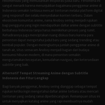
rekomendasi yang memudahkan eksplorasi judul baru. Fenomena ini
sangat menarik karena menunjukkan bagaimana penggemar anime di
Indonesia semakin terbiasa mencari tontonan melalui platform digital
yang responsif dan selalu menyediakan konten terbaru. Dalam
ekosistem komunitas anime, nama Anoboy sering menjadi rujukan
bagi pengguna yang ingin mendapatkan daftar anime dengan subtitle
berbahasa Indonesia tanpa harus memikirkan proses yang rumit.
Kehadirannya juga menciptakan ruang diskusi baru karena para
penonton dapat mengetahui judul baru yang sedang trending atau
kembali populer. Dengan meningkatnya jumlah penggemar anime di
tanah air, situs semacam Anoboy menjadi bagian dari budaya
konsumsi hiburan modern, di mana penonton semakin
mengutamakan kecepatan, kemudahan navigasi, dan ketersediaan
subtitle yang baik.
Alternatif Tempat Streaming Anime dengan Subtitle
Indonesia dan Fitur Lengkap
Bagi banyak penggemar, Anoboy sering dianggap sebagai tempat
rujukan ketika ingin mengetahui daftar anime terbaru atau mencari
tontonan yang sedang ramai diperbincangkan. Kemampuan situs ini
untuk menyajikan katalog anime yang rapi membuatnya mudah