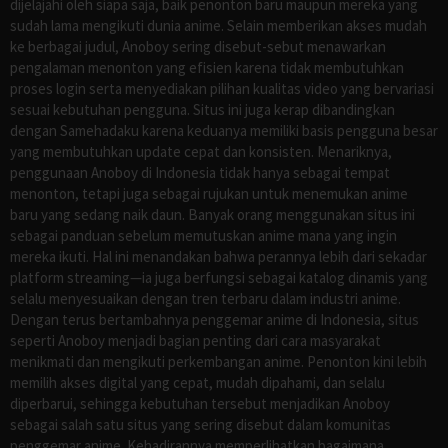
dijelajahi oleh siapa saja, baik penonton baru maupun mereka yang
sudah lama mengikuti dunia anime. Selain memberikan akses mudah
ke berbagai judul, Anoboy sering disebut-sebut menawarkan
pengalaman menonton yang efisien karena tidak membutuhkan
proses login serta menyediakan pilihan kualitas video yang bervariasi
sesuai kebutuhan pengguna. Situs ini juga kerap dibandingkan
dengan Samehadaku karena keduanya memiliki basis pengguna besar
yang membutuhkan update cepat dan konsisten. Menariknya,
penggunaan Anoboy di Indonesia tidak hanya sebagai tempat
menonton, tetapi juga sebagai rujukan untuk menemukan anime
baru yang sedang naik daun. Banyak orang menggunakan situs ini
sebagai panduan sebelum memutuskan anime mana yang ingin
mereka ikuti. Hal ini menandakan bahwa perannya lebih dari sekadar
platform streaming—ia juga berfungsi sebagai katalog dinamis yang
selalu menyesuaikan dengan tren terbaru dalam industri anime.
Dengan terus bertambahnya penggemar anime di Indonesia, situs
seperti Anoboy menjadi bagian penting dari cara masyarakat
menikmati dan mengikuti perkembangan anime. Penonton kini lebih
memilih akses digital yang cepat, mudah dipahami, dan selalu
diperbarui, sehingga kebutuhan tersebut menjadikan Anoboy
sebagai salah satu situs yang sering disebut dalam komunitas
penggemar anime. Kehadirannya memperlihatkan bagaimana