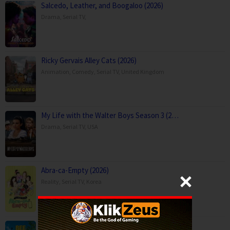
Salcedo, Leather, and Boogaloo (2026)
Drama
,
Serial TV
,
Ricky Gervais Alley Cats (2026)
Animation
,
Comedy
,
Serial TV
,
United Kingdom
My Life with the Walter Boys Season 3 (2…
Drama
,
Serial TV
,
USA
Abra-ca-Empty (2026)
Reality
,
Serial TV
,
Korea
Bee My Love (2026)