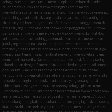
sebagai sumber utama untuk mencari episode terbaru dari anime
favorit mereka. Popularitasnya meningkat karena mampu
menyediakan daftar anime yang lengkap, mulai dari episode ongoing,
batch, hingga anime klasik yang masih banyak dicari. Dibandingkan
situs lain yang konsepnya serupa, Anoboy sering dianggap memiliki
navigasi yang mudah dipahami bahkan oleh pengguna baru. Banyak
penggemar anime yang menyukai cara Anoboy menyajikan katalog
anime secara runtut, sehingga memudahkan mereka menemukan
judul yang sedang naik daun atau genre tertentu seperti action,
romance, hingga fantasy. Kehadiran subtitle bahasa Indonesia juga
menjadi nilai tambah yang membuat penonton merasa lebih nyaman
memahami alur cerita. Dalam komunitas anime lokal, Anoboy sering
dibandingkan dengan Samehadaku karena keduanya menjadi tempat
populer untuk mencari rilis terbaru dan informasi terkait anime.
Pengguna yang membutuhkan referensi cepat mengenai jadwal rilis
episode atau ingin menemukan anime baru yang sedang ramai
dibicarakan biasanya memasukkan Anoboy sebagai pilihan utama.
Fenomena ini menunjukkan betapa besar minat masyarakat terhadap
anime serta bagaimana situs-situs informasi anime seperti Anoboy
berkembang mengikuti kebutuhan penonton yang ingin akses cepat,
kualitas stabil, dan update yang rutin. Dengan meningkatnya minat