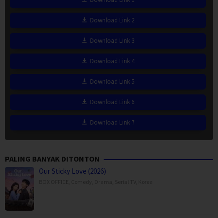
Download Link 2
Download Link 3
Download Link 4
Download Link 5
Download Link 6
Download Link 7
PALING BANYAK DITONTON
Our Sticky Love (2026)
BOX OFFICE
,
Comedy
,
Drama
,
Serial TV
,
Korea