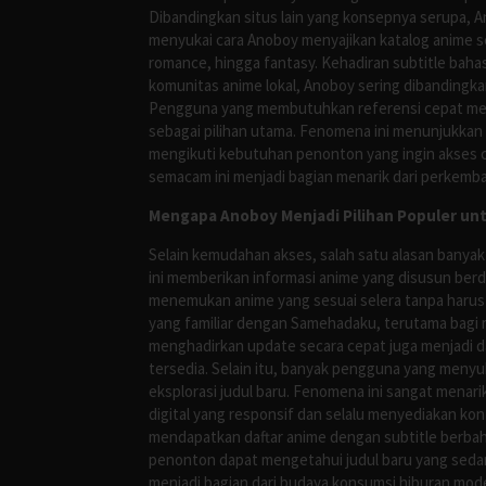
Dibandingkan situs lain yang konsepnya serupa, 
menyukai cara Anoboy menyajikan katalog anime s
romance, hingga fantasy. Kehadiran subtitle bah
komunitas anime lokal, Anoboy sering dibandingka
Pengguna yang membutuhkan referensi cepat meng
sebagai pilihan utama. Fenomena ini menunjukkan
mengikuti kebutuhan penonton yang ingin akses ce
semacam ini menjadi bagian menarik dari perkemba
Mengapa Anoboy Menjadi Pilihan Populer un
Selain kemudahan akses, salah satu alasan banyak
ini memberikan informasi anime yang disusun berd
menemukan anime yang sesuai selera tanpa harus
yang familiar dengan Samehadaku, terutama bagi 
menghadirkan update secara cepat juga menjadi da
tersedia. Selain itu, banyak pengguna yang me
eksplorasi judul baru. Fenomena ini sangat mena
digital yang responsif dan selalu menyediakan ko
mendapatkan daftar anime dengan subtitle berbah
penonton dapat mengetahui judul baru yang sedan
menjadi bagian dari budaya konsumsi hiburan mod