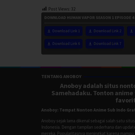
Post Views:
32
DOWNLOAD HUMAN VAPOR SEASON 1 EPISODE 4
Download Link 1
Download Link 2
Download Link 6
Download Link 7
TENTANG ANOBOY
Anoboy adalah situs nonto
Samehadaku. Tonton anime te
favori
Anoboy: Tempat Nonton Anime Sub Indo Grat
Anoboy sejak lama dikenal sebagai salah satu si
Indonesia. Dengan tampilan sederhana dan update
mereka. Popularitasnya meningkat karena mampu me