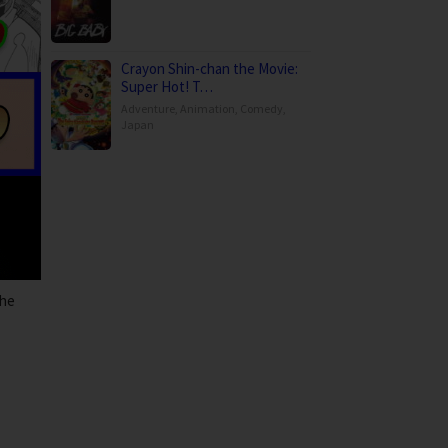
Crayon Shin-chan the Movie:
Super Hot! T…
Adventure
,
Animation
,
Comedy
,
Japan
the