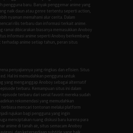
oleh pengguna baru. Banyak penggemar anime yang
g naik daun atau genre tertentu seperti action,
ebih nyaman memahami alur cerita. Dalam
ari rilis terbaru dan informasi terkait anime.
ng ramai dibicarakan biasanya memasukkan Anoboy
situs informasi anime seperti Anoboy berkembang
 terhadap anime setiap tahun, peran situs
ena penyajiannya yang ringkas dan efisien. Situs
leted. Hal ini memudahkan pengguna untuk
ng yang menganggap Anoboy sebagai alternatif
episode terbaru. Kemampuan situs ini dalam
episode terbaru dari serial favorit mereka sudah
ghadirkan rekomendasi yang memudahkan
terbiasa mencari tontonan melalui platform
jadi rujukan bagi pengguna yang ingin
uga menciptakan ruang diskusi baru karena para
r anime di tanah air, situs semacam Anoboy
gasi, dan ketersediaan subtitle yang baik.