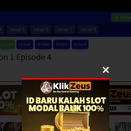
Down
4
Server 5
Server 6
Server 7
Server 8
S1 Eps4
S1 Eps5
S1 Eps6
S1 Eps7
S1 Eps8
n 1 Episode 4