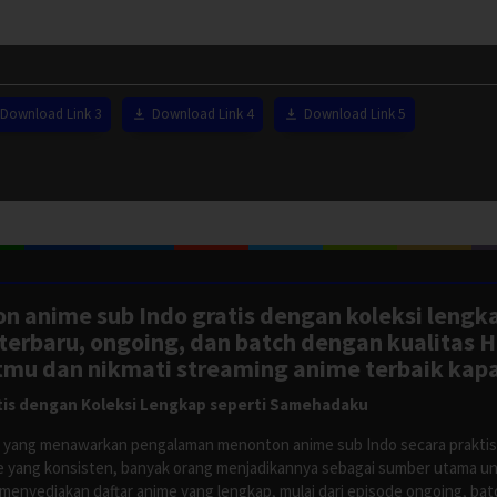
Download Link 3
Download Link 4
Download Link 5
n anime sub Indo gratis dengan koleksi lengk
rbaru, ongoing, dan batch dengan kualitas H
tmu dan nikmati streaming anime terbaik kapa
is dengan Koleksi Lengkap seperti Samehadaku
tus yang menawarkan pengalaman menonton anime sub Indo secara prakti
 yang konsisten, banyak orang menjadikannya sebagai sumber utama unt
nyediakan daftar anime yang lengkap, mulai dari episode ongoing, batch