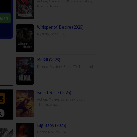
Action
,
Animation
,
Drama
,
Fantasy
,
Movies
,
Japan
load
Whisper of Desire (2026)
Mystery
,
Serial TV
,
Mr.Kill (2026)
Drama
,
Mystery
,
Serial TV
,
Thailand
Beast Race (2026)
Action
,
Movies
,
Science Fiction
,
Thriller
,
Brazil
Big Baby (2025)
Horror
,
Movies
,
USA