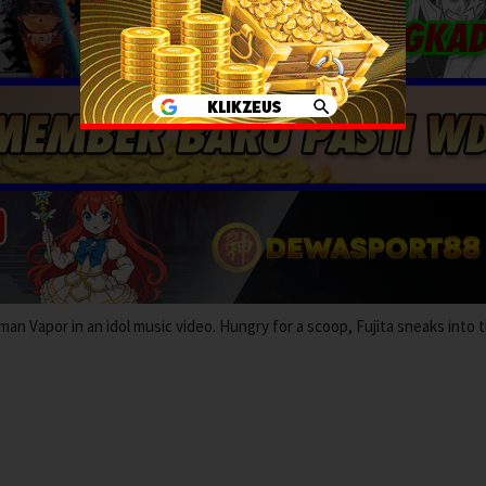
an Vapor in an idol music video. Hungry for a scoop, Fujita sneaks into 