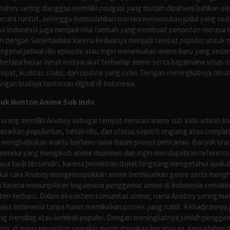
Anoboy sering dianggap memiliki navigasi yang mudah dipahami bahkan 
ecara runtut, sehingga memudahkan mereka menemukan judul yang sedan
asa Indonesia juga menjadi nilai tambah yang membuat penonton merasa l
n dengan Samehadaku karena keduanya menjadi tempat populer untuk menc
enai jadwal rilis episode atau ingin menemukan anime baru yang seda
 betapa besar minat masyarakat terhadap anime serta bagaimana situs-
pat, kualitas stabil, dan update yang rutin. Dengan meningkatnya minat
ngan budaya tontonan digital di Indonesia.
tuk Nonton Anime Sub Indo
 orang memilih Anoboy sebagai tempat mencari anime sub Indo adalah kar
asarkan popularitas, tahun rilis, dan status seperti ongoing atau comp
 menghabiskan waktu berlama-lama dalam proses pencarian. Banyak ora
mereka yang mengikuti anime musiman dan ingin mendapatkan referensi 
ya tarik tersendiri, karena penonton dapat langsung mengetahui apakah 
nyukai cara Anoboy mengelompokkan anime berdasarkan genre serta men
rik karena menunjukkan bagaimana penggemar anime di Indonesia semakin 
nten terbaru. Dalam ekosistem komunitas anime, nama Anoboy sering men
asa Indonesia tanpa harus memikirkan proses yang rumit. Kehadirannya j
g trending atau kembali populer. Dengan meningkatnya jumlah penggema
ern, di mana penonton semakin mengutamakan kecepatan, kemudahan navi