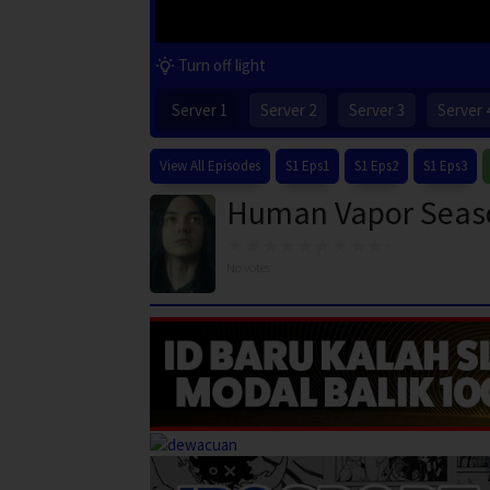
Turn off light
Server 1
Server 2
Server 3
Server 
View All Episodes
S1 Eps1
S1 Eps2
S1 Eps3
Human Vapor Seaso
No votes