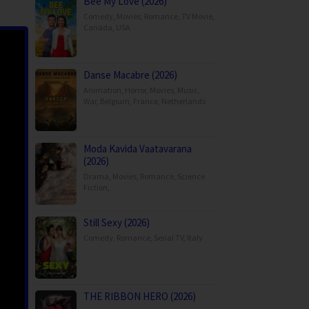
Bee My Love (2026)
Comedy
,
Movies
,
Romance
,
TV Movie
,
Canada
,
USA
Danse Macabre (2026)
Animation
,
Horror
,
Movies
,
Music
,
War
,
Belgium
,
France
,
Netherlands
Moda Kavida Vaatavarana
(2026)
Drama
,
Movies
,
Romance
,
Science
Fiction
,
Still Sexy (2026)
Comedy
,
Romance
,
Serial TV
,
Italy
THE RIBBON HERO (2026)