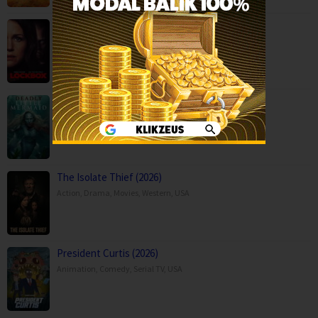
Lockbox (2026)
Horror
,
Movies
,
Canada
,
United Kingdom
,
USA
The Deadly Little Mermaid (2026)
Horror
,
Movies
,
United Kingdom
The Isolate Thief (2026)
Action
,
Drama
,
Movies
,
Western
,
USA
President Curtis (2026)
Animation
,
Comedy
,
Serial TV
,
USA