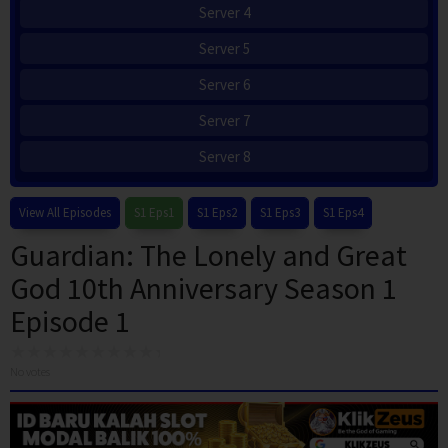
Server 4
Server 5
Server 6
Server 7
Server 8
View All Episodes
S1 Eps1
S1 Eps2
S1 Eps3
S1 Eps4
Guardian: The Lonely and Great
God 10th Anniversary Season 1
Episode 1
No votes