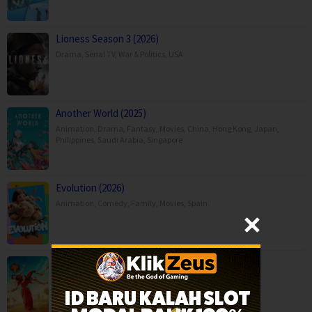
Lioness Season 3 (2026)
Drama
,
Serial TV
,
War & Politics
,
USA
Another World (2025)
Animation
,
Drama
,
Fantasy
,
Movies
,
China
,
Hong Kong
,
Japan
,
Philippines
,
Saudi Arabia
,
Singapore
Evolution (2026)
Animation
,
Comedy
,
Family
,
Movies
,
Spain
Gatta Kusthi 2 (2026)
Comedy
,
Drama
,
Movies
,
India