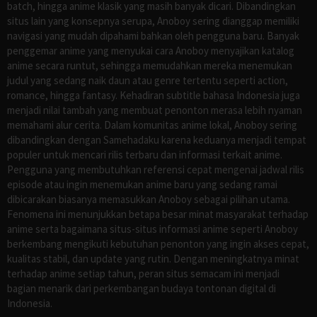
batch, hingga anime klasik yang masih banyak dicari. Dibandingkan
situs lain yang konsepnya serupa, Anoboy sering dianggap memiliki
navigasi yang mudah dipahami bahkan oleh pengguna baru. Banyak
penggemar anime yang menyukai cara Anoboy menyajikan katalog
anime secara runtut, sehingga memudahkan mereka menemukan
judul yang sedang naik daun atau genre tertentu seperti action,
romance, hingga fantasy. Kehadiran subtitle bahasa Indonesia juga
menjadi nilai tambah yang membuat penonton merasa lebih nyaman
memahami alur cerita. Dalam komunitas anime lokal, Anoboy sering
dibandingkan dengan Samehadaku karena keduanya menjadi tempat
populer untuk mencari rilis terbaru dan informasi terkait anime.
Pengguna yang membutuhkan referensi cepat mengenai jadwal rilis
episode atau ingin menemukan anime baru yang sedang ramai
dibicarakan biasanya memasukkan Anoboy sebagai pilihan utama.
Fenomena ini menunjukkan betapa besar minat masyarakat terhadap
anime serta bagaimana situs-situs informasi anime seperti Anoboy
berkembang mengikuti kebutuhan penonton yang ingin akses cepat,
kualitas stabil, dan update yang rutin. Dengan meningkatnya minat
terhadap anime setiap tahun, peran situs semacam ini menjadi
bagian menarik dari perkembangan budaya tontonan digital di
Indonesia.