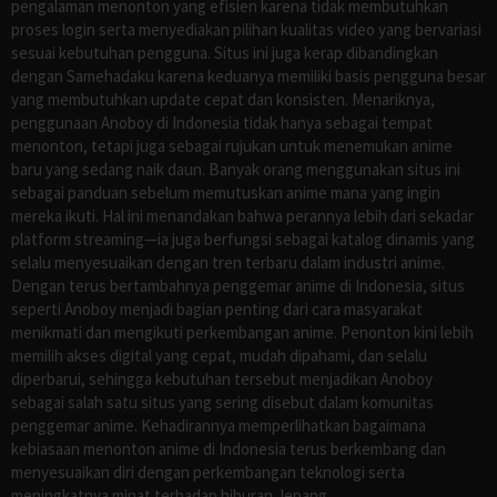
pengalaman menonton yang efisien karena tidak membutuhkan
proses login serta menyediakan pilihan kualitas video yang bervariasi
sesuai kebutuhan pengguna. Situs ini juga kerap dibandingkan
dengan Samehadaku karena keduanya memiliki basis pengguna besar
yang membutuhkan update cepat dan konsisten. Menariknya,
penggunaan Anoboy di Indonesia tidak hanya sebagai tempat
menonton, tetapi juga sebagai rujukan untuk menemukan anime
baru yang sedang naik daun. Banyak orang menggunakan situs ini
sebagai panduan sebelum memutuskan anime mana yang ingin
mereka ikuti. Hal ini menandakan bahwa perannya lebih dari sekadar
platform streaming—ia juga berfungsi sebagai katalog dinamis yang
selalu menyesuaikan dengan tren terbaru dalam industri anime.
Dengan terus bertambahnya penggemar anime di Indonesia, situs
seperti Anoboy menjadi bagian penting dari cara masyarakat
menikmati dan mengikuti perkembangan anime. Penonton kini lebih
memilih akses digital yang cepat, mudah dipahami, dan selalu
diperbarui, sehingga kebutuhan tersebut menjadikan Anoboy
sebagai salah satu situs yang sering disebut dalam komunitas
penggemar anime. Kehadirannya memperlihatkan bagaimana
kebiasaan menonton anime di Indonesia terus berkembang dan
menyesuaikan diri dengan perkembangan teknologi serta
meningkatnya minat terhadap hiburan Jepang.