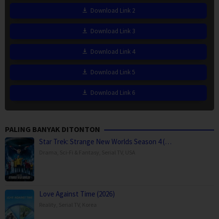
Download Link 2
Download Link 3
Download Link 4
Download Link 5
Download Link 6
PALING BANYAK DITONTON
Star Trek: Strange New Worlds Season 4 (…
Drama
,
Sci-Fi & Fantasy
,
Serial TV
,
USA
Love Against Time (2026)
Reality
,
Serial TV
,
Korea