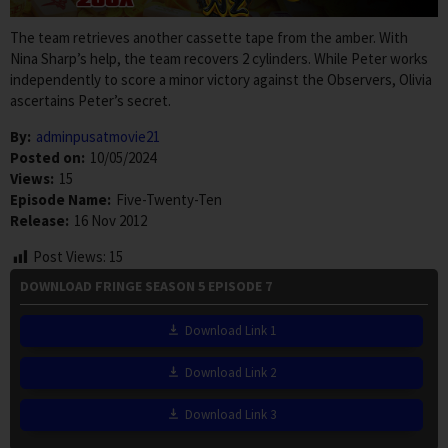
The team retrieves another cassette tape from the amber. With
Nina Sharp’s help, the team recovers 2 cylinders. While Peter works
independently to score a minor victory against the Observers, Olivia
ascertains Peter’s secret.
By:
adminpusatmovie21
Posted on:
10/05/2024
Views:
15
Episode Name:
Five-Twenty-Ten
Release:
16 Nov 2012
Post Views:
15
DOWNLOAD FRINGE SEASON 5 EPISODE 7
Download Link 1
Download Link 2
Download Link 3