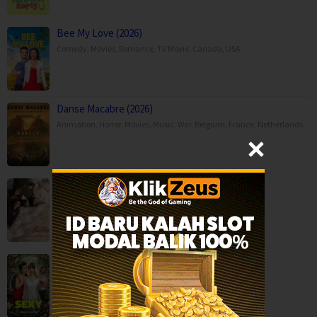
Bee My Love (2026)
Comedy
,
Movies
,
Romance
,
TV Movie
,
Canada
,
USA
Danse Macabre (2026)
Animation
,
Horror
,
Movies
,
Music
,
War
,
Belgium
,
France
,
Netherlands
Moda Kavida Vaatavarana (2026)
Drama
,
Movies
,
Romance
,
Science Fiction
,
Still Sexy (2026)
Comedy
,
Romance
,
Serial TV
,
Italy