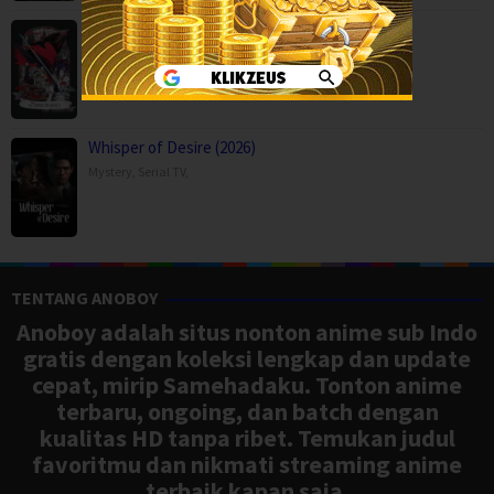
THE RIBBON HERO (2026)
Action
,
Animation
,
Drama
,
Fantasy
,
Movies
,
Japan
Whisper of Desire (2026)
Mystery
,
Serial TV
,
TENTANG ANOBOY
Anoboy adalah situs nonton anime sub Indo
gratis dengan koleksi lengkap dan update
cepat, mirip Samehadaku. Tonton anime
terbaru, ongoing, dan batch dengan
kualitas HD tanpa ribet. Temukan judul
favoritmu dan nikmati streaming anime
terbaik kapan saja.