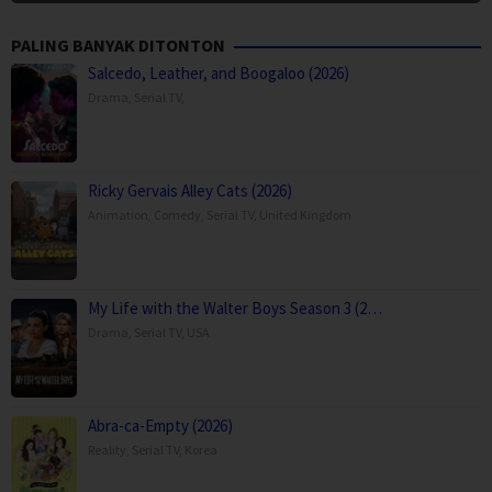
PALING BANYAK DITONTON
Salcedo, Leather, and Boogaloo (2026)
Drama
,
Serial TV
,
Ricky Gervais Alley Cats (2026)
Animation
,
Comedy
,
Serial TV
,
United Kingdom
My Life with the Walter Boys Season 3 (2…
Drama
,
Serial TV
,
USA
Abra-ca-Empty (2026)
Reality
,
Serial TV
,
Korea