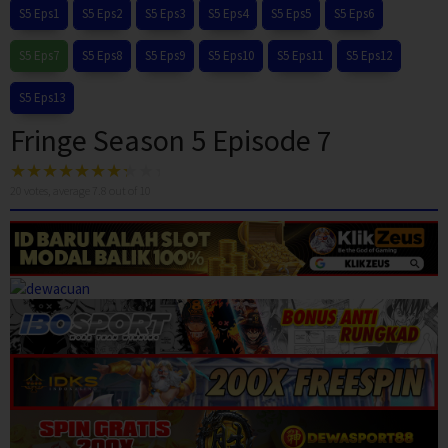
S5 Eps1
S5 Eps2
S5 Eps3
S5 Eps4
S5 Eps5
S5 Eps6
S5 Eps7
S5 Eps8
S5 Eps9
S5 Eps10
S5 Eps11
S5 Eps12
S5 Eps13
Fringe Season 5 Episode 7
20
votes, average
7.8
out of 10