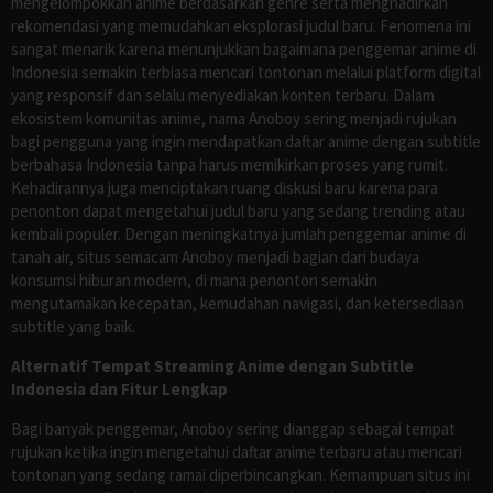
mengelompokkan anime berdasarkan genre serta menghadirkan
rekomendasi yang memudahkan eksplorasi judul baru. Fenomena ini
sangat menarik karena menunjukkan bagaimana penggemar anime di
Indonesia semakin terbiasa mencari tontonan melalui platform digital
yang responsif dan selalu menyediakan konten terbaru. Dalam
ekosistem komunitas anime, nama Anoboy sering menjadi rujukan
bagi pengguna yang ingin mendapatkan daftar anime dengan subtitle
berbahasa Indonesia tanpa harus memikirkan proses yang rumit.
Kehadirannya juga menciptakan ruang diskusi baru karena para
penonton dapat mengetahui judul baru yang sedang trending atau
kembali populer. Dengan meningkatnya jumlah penggemar anime di
tanah air, situs semacam Anoboy menjadi bagian dari budaya
konsumsi hiburan modern, di mana penonton semakin
mengutamakan kecepatan, kemudahan navigasi, dan ketersediaan
subtitle yang baik.
Alternatif Tempat Streaming Anime dengan Subtitle
Indonesia dan Fitur Lengkap
Bagi banyak penggemar, Anoboy sering dianggap sebagai tempat
rujukan ketika ingin mengetahui daftar anime terbaru atau mencari
tontonan yang sedang ramai diperbincangkan. Kemampuan situs ini