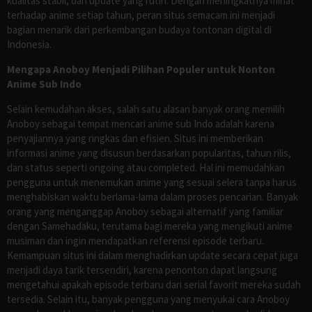
kualitas stabil, dan update yang rutin. Dengan meningkatnya minat
terhadap anime setiap tahun, peran situs semacam ini menjadi
bagian menarik dari perkembangan budaya tontonan digital di
Indonesia.
Mengapa Anoboy Menjadi Pilihan Populer untuk Nonton
Anime Sub Indo
Selain kemudahan akses, salah satu alasan banyak orang memilih
Anoboy sebagai tempat mencari anime sub Indo adalah karena
penyajiannya yang ringkas dan efisien. Situs ini memberikan
informasi anime yang disusun berdasarkan popularitas, tahun rilis,
dan status seperti ongoing atau completed. Hal ini memudahkan
pengguna untuk menemukan anime yang sesuai selera tanpa harus
menghabiskan waktu berlama-lama dalam proses pencarian. Banyak
orang yang menganggap Anoboy sebagai alternatif yang familiar
dengan Samehadaku, terutama bagi mereka yang mengikuti anime
musiman dan ingin mendapatkan referensi episode terbaru.
Kemampuan situs ini dalam menghadirkan update secara cepat juga
menjadi daya tarik tersendiri, karena penonton dapat langsung
mengetahui apakah episode terbaru dari serial favorit mereka sudah
tersedia. Selain itu, banyak pengguna yang menyukai cara Anoboy