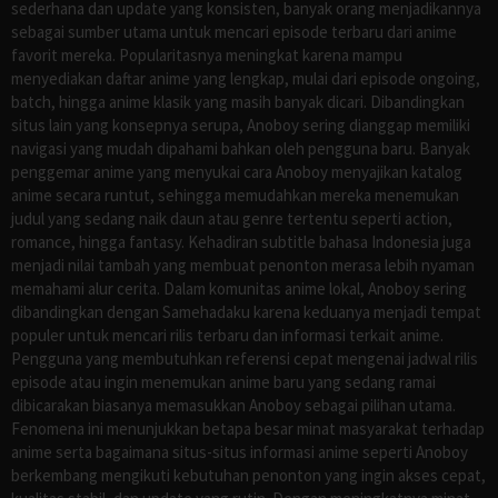
sederhana dan update yang konsisten, banyak orang menjadikannya
sebagai sumber utama untuk mencari episode terbaru dari anime
favorit mereka. Popularitasnya meningkat karena mampu
menyediakan daftar anime yang lengkap, mulai dari episode ongoing,
batch, hingga anime klasik yang masih banyak dicari. Dibandingkan
situs lain yang konsepnya serupa, Anoboy sering dianggap memiliki
navigasi yang mudah dipahami bahkan oleh pengguna baru. Banyak
penggemar anime yang menyukai cara Anoboy menyajikan katalog
anime secara runtut, sehingga memudahkan mereka menemukan
judul yang sedang naik daun atau genre tertentu seperti action,
romance, hingga fantasy. Kehadiran subtitle bahasa Indonesia juga
menjadi nilai tambah yang membuat penonton merasa lebih nyaman
memahami alur cerita. Dalam komunitas anime lokal, Anoboy sering
dibandingkan dengan Samehadaku karena keduanya menjadi tempat
populer untuk mencari rilis terbaru dan informasi terkait anime.
Pengguna yang membutuhkan referensi cepat mengenai jadwal rilis
episode atau ingin menemukan anime baru yang sedang ramai
dibicarakan biasanya memasukkan Anoboy sebagai pilihan utama.
Fenomena ini menunjukkan betapa besar minat masyarakat terhadap
anime serta bagaimana situs-situs informasi anime seperti Anoboy
berkembang mengikuti kebutuhan penonton yang ingin akses cepat,