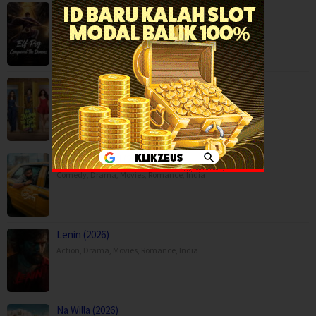
Elf Pig Conquered The Demons (2026)
Adventure
,
Fantasy
,
Movies
,
Hai Jawani Toh Ishq Hona Hai (2026)
Comedy
,
Movies
,
Romance
,
India
,
United Kingdom
Idhayam Murali (2026)
Comedy
,
Drama
,
Movies
,
Romance
,
India
Lenin (2026)
Action
,
Drama
,
Movies
,
Romance
,
India
Na Willa (2026)