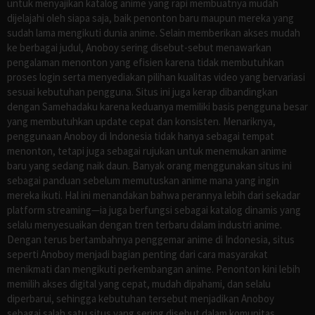
untuk menyajikan katalog anime yang rapi membuatnya mudah
dijelajahi oleh siapa saja, baik penonton baru maupun mereka yang
sudah lama mengikuti dunia anime. Selain memberikan akses mudah
ke berbagai judul, Anoboy sering disebut-sebut menawarkan
pengalaman menonton yang efisien karena tidak membutuhkan
proses login serta menyediakan pilihan kualitas video yang bervariasi
sesuai kebutuhan pengguna. Situs ini juga kerap dibandingkan
dengan Samehadaku karena keduanya memiliki basis pengguna besar
yang membutuhkan update cepat dan konsisten. Menariknya,
penggunaan Anoboy di Indonesia tidak hanya sebagai tempat
menonton, tetapi juga sebagai rujukan untuk menemukan anime
baru yang sedang naik daun. Banyak orang menggunakan situs ini
sebagai panduan sebelum memutuskan anime mana yang ingin
mereka ikuti. Hal ini menandakan bahwa perannya lebih dari sekadar
platform streaming—ia juga berfungsi sebagai katalog dinamis yang
selalu menyesuaikan dengan tren terbaru dalam industri anime.
Dengan terus bertambahnya penggemar anime di Indonesia, situs
seperti Anoboy menjadi bagian penting dari cara masyarakat
menikmati dan mengikuti perkembangan anime. Penonton kini lebih
memilih akses digital yang cepat, mudah dipahami, dan selalu
diperbarui, sehingga kebutuhan tersebut menjadikan Anoboy
sebagai salah satu situs yang sering disebut dalam komunitas