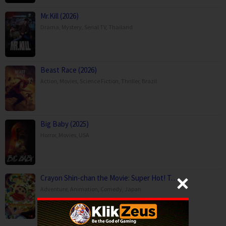
Mr.Kill (2026)
Drama
,
Mystery
,
Serial TV
,
Thailand
Beast Race (2026)
Action
,
Movies
,
Science Fiction
,
Thriller
,
Brazil
Big Baby (2025)
Horror
,
Movies
,
USA
Crayon Shin-chan the Movie: Super Hot! T…
Adventure
,
Animation
,
Comedy
,
Japan