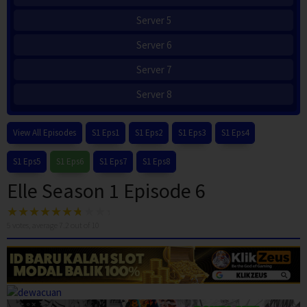
Server 5
Server 6
Server 7
Server 8
View All Episodes
S1 Eps1
S1 Eps2
S1 Eps3
S1 Eps4
S1 Eps5
S1 Eps6
S1 Eps7
S1 Eps8
Elle Season 1 Episode 6
5
votes, average
7.2
out of 10