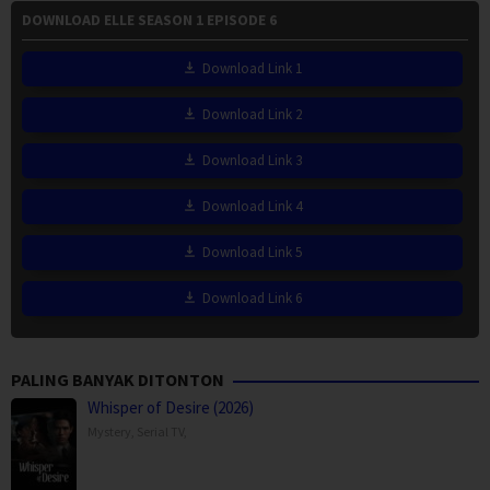
DOWNLOAD ELLE SEASON 1 EPISODE 6
Download Link 1
Download Link 2
Download Link 3
Download Link 4
Download Link 5
Download Link 6
PALING BANYAK DITONTON
Whisper of Desire (2026)
Mystery
,
Serial TV
,