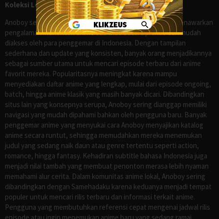
Koleksi Lengkap seperti Samehadaku
Anoboy sejak lama dikenal sebagai salah satu situs yang menawarkan
pengalaman menonton anime sub Indo secara praktis dan mudah
diakses oleh para penggemar di Indonesia. Dengan tampilan
sederhana dan update yang konsisten, banyak orang menjadikannya
sebagai sumber utama untuk mencari episode terbaru dari anime
favorit mereka. Popularitasnya meningkat karena mampu
menyediakan daftar anime yang lengkap, mulai dari episode ongoing,
batch, hingga anime klasik yang masih banyak dicari. Dibandingkan
situs lain yang konsepnya serupa, Anoboy sering dianggap memiliki
navigasi yang mudah dipahami bahkan oleh pengguna baru. Banyak
penggemar anime yang menyukai cara Anoboy menyajikan katalog
anime secara runtut, sehingga memudahkan mereka menemukan
judul yang sedang naik daun atau genre tertentu seperti action,
romance, hingga fantasy. Kehadiran subtitle bahasa Indonesia juga
menjadi nilai tambah yang membuat penonton merasa lebih nyaman
memahami alur cerita. Dalam komunitas anime lokal, Anoboy sering
dibandingkan dengan Samehadaku karena keduanya menjadi tempat
populer untuk mencari rilis terbaru dan informasi terkait anime.
Pengguna yang membutuhkan referensi cepat mengenai jadwal rilis
episode atau ingin menemukan anime baru yang sedang ramai