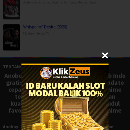
Action
,
Animation
,
Drama
,
Fantasy
,
Movies
,
Japan
Whisper of Desire (2026)
Mystery
,
Serial TV
,
TENTANG ANOBOY
Anoboy adalah situs nonton anime sub Indo
gratis dengan koleksi lengkap dan update
cepat, mirip Samehadaku. Tonton anime
terbaru, ongoing, dan batch dengan
kualitas HD tanpa ribet. Temukan judul
favoritmu dan nikmati streaming anime
terbaik kapan saja.
Anoboy: Tempat Nonton Anime Sub Indo Gratis dengan