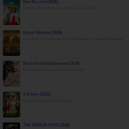
Bee My Love (2026)
Comedy
,
Movies
,
Romance
,
TV Movie
,
Canada
,
USA
Danse Macabre (2026)
Animation
,
Horror
,
Movies
,
Music
,
War
,
Belgium
,
France
,
Netherlands
Moda Kavida Vaatavarana (2026)
Drama
,
Movies
,
Romance
,
Science Fiction
,
Still Sexy (2026)
Comedy
,
Romance
,
Serial TV
,
Italy
THE RIBBON HERO (2026)