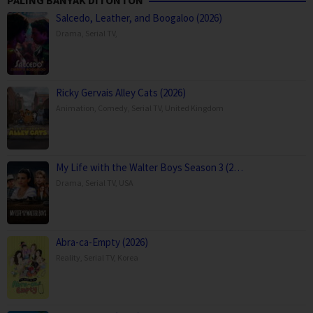
PALING BANYAK DITONTON
Salcedo, Leather, and Boogaloo (2026)
Drama
,
Serial TV
,
Ricky Gervais Alley Cats (2026)
Animation
,
Comedy
,
Serial TV
,
United Kingdom
My Life with the Walter Boys Season 3 (2…
Drama
,
Serial TV
,
USA
Abra-ca-Empty (2026)
Reality
,
Serial TV
,
Korea