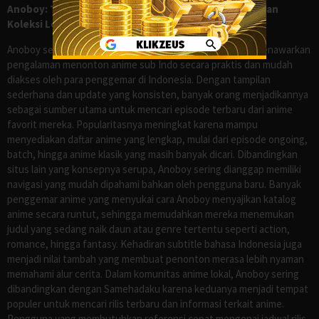
Anoboy: Tempat Nonton Anime Sub Indo Gratis dengan
Koleksi Lengkap seperti Samehadaku
Anoboy sejak lama dikenal sebagai salah satu situs yang menawarkan
pengalaman menonton anime sub Indo secara praktis dan mudah
diakses oleh para penggemar di Indonesia. Dengan tampilan
sederhana dan update yang konsisten, banyak orang menjadikannya
sebagai sumber utama untuk mencari episode terbaru dari anime
favorit mereka. Popularitasnya meningkat karena mampu
menyediakan daftar anime yang lengkap, mulai dari episode ongoing,
batch, hingga anime klasik yang masih banyak dicari. Dibandingkan
situs lain yang konsepnya serupa, Anoboy sering dianggap memiliki
navigasi yang mudah dipahami bahkan oleh pengguna baru. Banyak
penggemar anime yang menyukai cara Anoboy menyajikan katalog
anime secara runtut, sehingga memudahkan mereka menemukan
judul yang sedang naik daun atau genre tertentu seperti action,
romance, hingga fantasy. Kehadiran subtitle bahasa Indonesia juga
menjadi nilai tambah yang membuat penonton merasa lebih nyaman
memahami alur cerita. Dalam komunitas anime lokal, Anoboy sering
dibandingkan dengan Samehadaku karena keduanya menjadi tempat
populer untuk mencari rilis terbaru dan informasi terkait anime.
Pengguna yang membutuhkan referensi cepat mengenai jadwal rilis