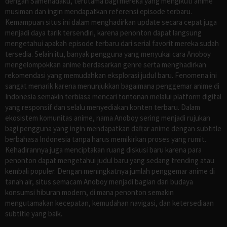
dengan Samehadaku, terutama bagi mereka yang mengikuti anime
musiman dan ingin mendapatkan referensi episode terbaru.
Kemampuan situs ini dalam menghadirkan update secara cepat juga
menjadi daya tarik tersendiri, karena penonton dapat langsung
mengetahui apakah episode terbaru dari serial favorit mereka sudah
tersedia. Selain itu, banyak pengguna yang menyukai cara Anoboy
mengelompokkan anime berdasarkan genre serta menghadirkan
rekomendasi yang memudahkan eksplorasi judul baru. Fenomena ini
sangat menarik karena menunjukkan bagaimana penggemar anime di
Indonesia semakin terbiasa mencari tontonan melalui platform digital
yang responsif dan selalu menyediakan konten terbaru. Dalam
ekosistem komunitas anime, nama Anoboy sering menjadi rujukan
bagi pengguna yang ingin mendapatkan daftar anime dengan subtitle
berbahasa Indonesia tanpa harus memikirkan proses yang rumit.
Kehadirannya juga menciptakan ruang diskusi baru karena para
penonton dapat mengetahui judul baru yang sedang trending atau
kembali populer. Dengan meningkatnya jumlah penggemar anime di
tanah air, situs semacam Anoboy menjadi bagian dari budaya
konsumsi hiburan modern, di mana penonton semakin
mengutamakan kecepatan, kemudahan navigasi, dan ketersediaan
subtitle yang baik.