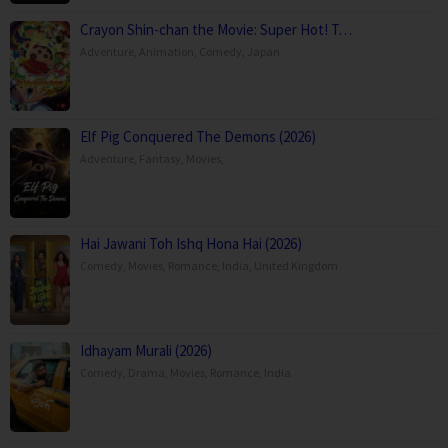
Crayon Shin-chan the Movie: Super Hot! T…
Adventure
,
Animation
,
Comedy
,
Japan
Elf Pig Conquered The Demons (2026)
Adventure
,
Fantasy
,
Movies
,
Hai Jawani Toh Ishq Hona Hai (2026)
Comedy
,
Movies
,
Romance
,
India
,
United Kingdom
Idhayam Murali (2026)
Comedy
,
Drama
,
Movies
,
Romance
,
India