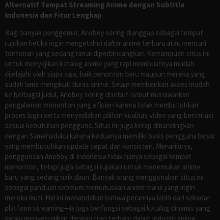
Alternatif Tempat Streaming Anime dengan Subtitle
Indonesia dan Fitur Lengkap
Bagi banyak penggemar, Anoboy sering dianggap sebagai tempat
rujukan ketika ingin mengetahui daftar anime terbaru atau mencari
tontonan yang sedang ramai diperbincangkan. Kemampuan situs ini
untuk menyajikan katalog anime yang rapi membuatnya mudah
dijelajahi oleh siapa saja, baik penonton baru maupun mereka yang
sudah lama mengikuti dunia anime. Selain memberikan akses mudah
ke berbagai judul, Anoboy sering disebut-sebut menawarkan
pengalaman menonton yang efisien karena tidak membutuhkan
proses login serta menyediakan pilihan kualitas video yang bervariasi
sesuai kebutuhan pengguna. Situs ini juga kerap dibandingkan
dengan Samehadaku karena keduanya memiliki basis pengguna besar
yang membutuhkan update cepat dan konsisten. Menariknya,
penggunaan Anoboy di Indonesia tidak hanya sebagai tempat
menonton, tetapi juga sebagai rujukan untuk menemukan anime
baru yang sedang naik daun. Banyak orang menggunakan situs ini
sebagai panduan sebelum memutuskan anime mana yang ingin
mereka ikuti. Hal ini menandakan bahwa perannya lebih dari sekadar
platform streaming—ia juga berfungsi sebagai katalog dinamis yang
selalu menyesuaikan dengan tren terbaru dalam industri anime.