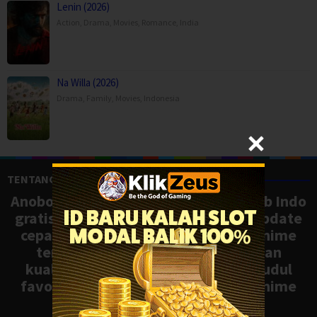
Lenin (2026)
Action
,
Drama
,
Movies
,
Romance
,
India
Na Willa (2026)
Drama
,
Family
,
Movies
,
Indonesia
TENTANG ANOBOY
Anoboy adalah situs nonton anime sub Indo
gratis dengan koleksi lengkap dan update
cepat, mirip Samehadaku. Tonton anime
terbaru, ongoing, dan batch dengan
kualitas HD tanpa ribet. Temukan judul
favoritmu dan nikmati streaming anime
terbaik kapan saja.