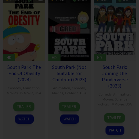
HD
HD
HD
South Park: The
South Park (Not
South Park:
End Of Obesity
Suitable for
Joining the
(2024)
Children) (2023)
Panderverse
(2023)
Comedy
,
Animation
,
Animation
,
Comedy
,
Movies
,
TV Movie
,
USA
Movies
,
TV Movie
,
USA
Comedy
,
Animation
,
Movies
,
Science
24
Trey
20
Trey
Fiction
,
TV Movie
,
USA
TRAILER
TRAILER
May
Parker
Dec
Parker
27
Trey
2024
2023
TRAILER
WATCH
WATCH
Oct
Parker
2023
WATCH