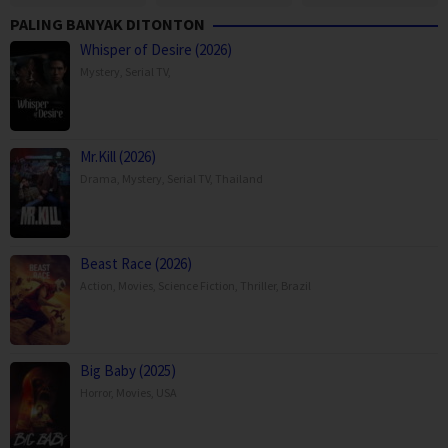
PALING BANYAK DITONTON
Whisper of Desire (2026)
Mystery
,
Serial TV
,
Mr.Kill (2026)
Drama
,
Mystery
,
Serial TV
,
Thailand
Beast Race (2026)
Action
,
Movies
,
Science Fiction
,
Thriller
,
Brazil
Big Baby (2025)
Horror
,
Movies
,
USA