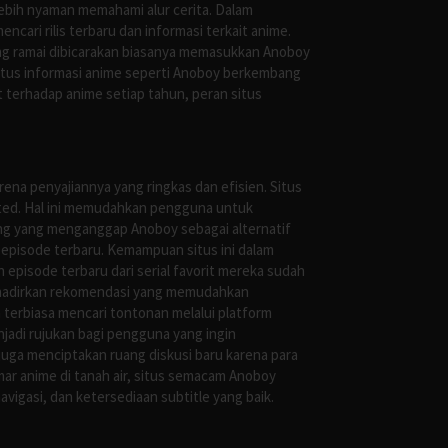
ebih nyaman memahami alur cerita. Dalam
ari rilis terbaru dan informasi terkait anime.
ng ramai dibicarakan biasanya memasukkan Anoboy
situs informasi anime seperti Anoboy berkembang
 terhadap anime setiap tahun, peran situs
ena penyajiannya yang ringkas dan efisien. Situs
leted. Hal ini memudahkan pengguna untuk
ng yang menganggap Anoboy sebagai alternatif
episode terbaru. Kemampuan situs ini dalam
episode terbaru dari serial favorit mereka sudah
ghadirkan rekomendasi yang memudahkan
terbiasa mencari tontonan melalui platform
jadi rujukan bagi pengguna yang ingin
uga menciptakan ruang diskusi baru karena para
r anime di tanah air, situs semacam Anoboy
gasi, dan ketersediaan subtitle yang baik.