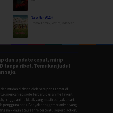
Na Willa (2026)
Drama
,
Family
,
Movies
,
Indonesia
ap dan update cepat, mirip
D tanpa ribet. Temukan judul
n saja.
s dan mudah diakses oleh para penggemar di
uk mencari episode terbaru dari anime favorit
, hingga anime klasik yang masih banyak dicari.
oleh pengguna baru. Banyak penggemar anime yang
g naik daun atau genre tertentu seperti action,