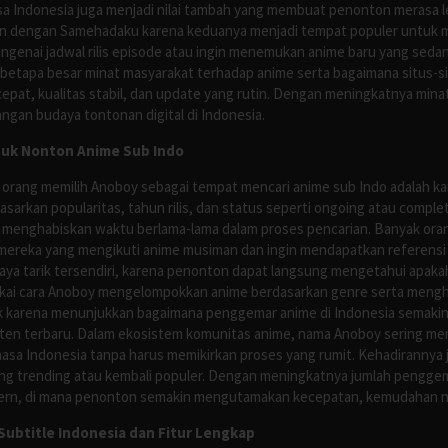
asa Indonesia juga menjadi nilai tambah yang membuat penonton merasa l
n dengan Samehadaku karena keduanya menjadi tempat populer untuk menc
enai jadwal rilis episode atau ingin menemukan anime baru yang seda
 betapa besar minat masyarakat terhadap anime serta bagaimana situs-
pat, kualitas stabil, dan update yang rutin. Dengan meningkatnya minat
ngan budaya tontonan digital di Indonesia.
tuk Nonton Anime Sub Indo
 orang memilih Anoboy sebagai tempat mencari anime sub Indo adalah kar
asarkan popularitas, tahun rilis, dan status seperti ongoing atau comp
 menghabiskan waktu berlama-lama dalam proses pencarian. Banyak ora
mereka yang mengikuti anime musiman dan ingin mendapatkan referensi 
ya tarik tersendiri, karena penonton dapat langsung mengetahui apakah 
nyukai cara Anoboy mengelompokkan anime berdasarkan genre serta men
rik karena menunjukkan bagaimana penggemar anime di Indonesia semakin 
nten terbaru. Dalam ekosistem komunitas anime, nama Anoboy sering men
asa Indonesia tanpa harus memikirkan proses yang rumit. Kehadirannya j
g trending atau kembali populer. Dengan meningkatnya jumlah penggema
ern, di mana penonton semakin mengutamakan kecepatan, kemudahan navi
ubtitle Indonesia dan Fitur Lengkap