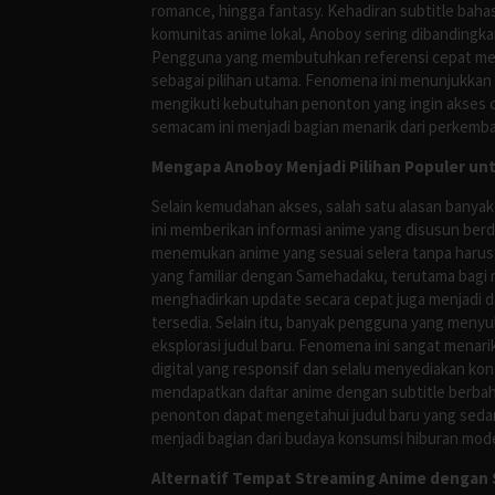
romance, hingga fantasy. Kehadiran subtitle bah
komunitas anime lokal, Anoboy sering dibandingka
Pengguna yang membutuhkan referensi cepat meng
sebagai pilihan utama. Fenomena ini menunjukkan
mengikuti kebutuhan penonton yang ingin akses ce
semacam ini menjadi bagian menarik dari perkemba
Mengapa Anoboy Menjadi Pilihan Populer un
Selain kemudahan akses, salah satu alasan banyak
ini memberikan informasi anime yang disusun berd
menemukan anime yang sesuai selera tanpa harus
yang familiar dengan Samehadaku, terutama bagi 
menghadirkan update secara cepat juga menjadi da
tersedia. Selain itu, banyak pengguna yang me
eksplorasi judul baru. Fenomena ini sangat mena
digital yang responsif dan selalu menyediakan ko
mendapatkan daftar anime dengan subtitle berbah
penonton dapat mengetahui judul baru yang sedan
menjadi bagian dari budaya konsumsi hiburan mod
Alternatif Tempat Streaming Anime dengan S