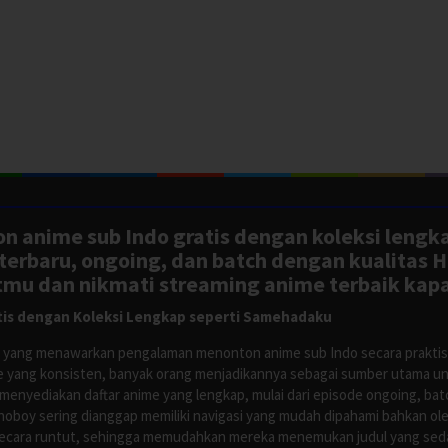
n anime sub Indo gratis dengan koleksi lengk
rbaru, ongoing, dan batch dengan kualitas H
tmu dan nikmati streaming anime terbaik kapa
is dengan Koleksi Lengkap seperti Samehadaku
tus yang menawarkan pengalaman menonton anime sub Indo secara prakti
 yang konsisten, banyak orang menjadikannya sebagai sumber utama unt
nyediakan daftar anime yang lengkap, mulai dari episode ongoing, batch
Anoboy sering dianggap memiliki navigasi yang mudah dipahami bahkan 
ecara runtut, sehingga memudahkan mereka menemukan judul yang sedan