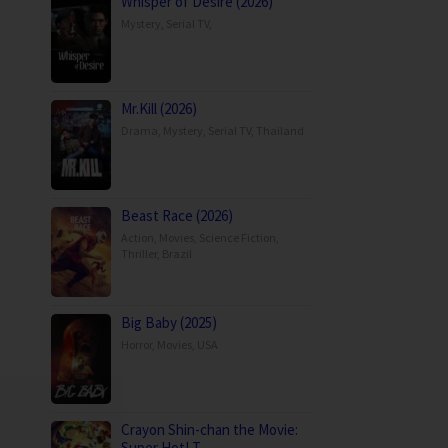
Whisper of Desire (2026)
Mystery
,
Serial TV
,
Mr.Kill (2026)
Drama
,
Mystery
,
Serial TV
,
Thailand
Beast Race (2026)
Action
,
Movies
,
Science Fiction
,
Thriller
,
Brazil
Big Baby (2025)
Horror
,
Movies
,
USA
Crayon Shin-chan the Movie:
Super Hot! T…