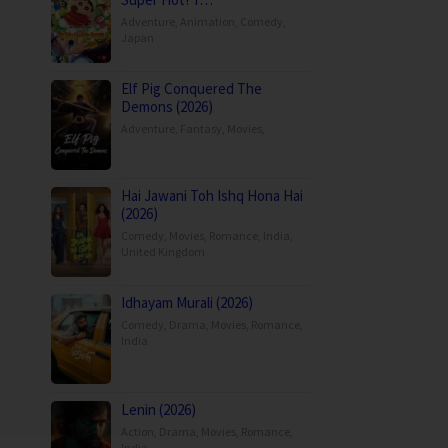
Adventure
,
Animation
,
Comedy
,
Japan
Elf Pig Conquered The
Demons (2026)
Adventure
,
Fantasy
,
Movies
,
Hai Jawani Toh Ishq Hona Hai
(2026)
Comedy
,
Movies
,
Romance
,
India
,
United Kingdom
Idhayam Murali (2026)
Comedy
,
Drama
,
Movies
,
Romance
,
India
Lenin (2026)
Action
,
Drama
,
Movies
,
Romance
,
India