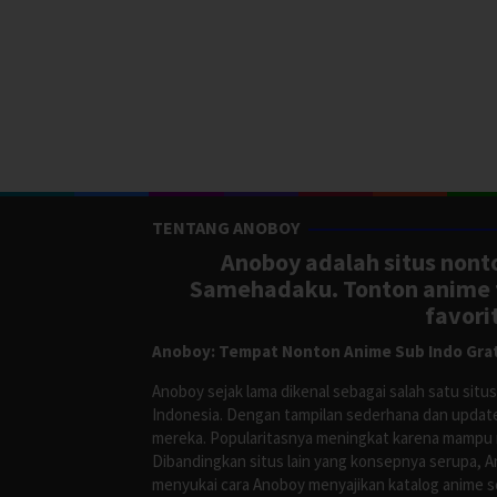
TENTANG ANOBOY
Anoboy adalah situs nonto
Samehadaku. Tonton anime te
favori
Anoboy: Tempat Nonton Anime Sub Indo Grat
Anoboy sejak lama dikenal sebagai salah satu si
Indonesia. Dengan tampilan sederhana dan update
mereka. Popularitasnya meningkat karena mampu me
Dibandingkan situs lain yang konsepnya serupa, 
menyukai cara Anoboy menyajikan katalog anime s