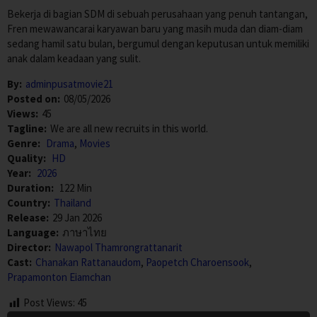
Bekerja di bagian SDM di sebuah perusahaan yang penuh tantangan,
Fren mewawancarai karyawan baru yang masih muda dan diam-diam
sedang hamil satu bulan, bergumul dengan keputusan untuk memiliki
anak dalam keadaan yang sulit.
By:
adminpusatmovie21
Posted on:
08/05/2026
Views:
45
Tagline:
We are all new recruits in this world.
Genre:
Drama
,
Movies
Quality:
HD
Year:
2026
Duration:
122 Min
Country:
Thailand
Release:
29 Jan 2026
Language:
ภาษาไทย
Director:
Nawapol Thamrongrattanarit
Cast:
Chanakan Rattanaudom
,
Paopetch Charoensook
,
Prapamonton Eiamchan
Post Views:
45