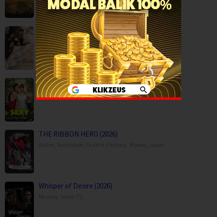
Moda Kavida Vaatavarana (2026)
Drama
,
Movies
,
Romance
,
Science Fiction
,
Still Sexy (2026)
Comedy
,
Romance
,
Serial TV
,
Italy
THE RIBBON HERO (2026)
Action
,
Animation
,
Drama
,
Fantasy
,
Movies
,
Japan
Whisper of Desire (2026)
Mystery
,
Serial TV
,