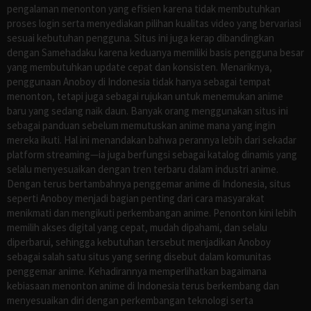
pengalaman menonton yang efisien karena tidak membutuhkan
proses login serta menyediakan pilihan kualitas video yang bervariasi
sesuai kebutuhan pengguna. Situs ini juga kerap dibandingkan
dengan Samehadaku karena keduanya memiliki basis pengguna besar
yang membutuhkan update cepat dan konsisten. Menariknya,
penggunaan Anoboy di Indonesia tidak hanya sebagai tempat
menonton, tetapi juga sebagai rujukan untuk menemukan anime
baru yang sedang naik daun. Banyak orang menggunakan situs ini
sebagai panduan sebelum memutuskan anime mana yang ingin
mereka ikuti. Hal ini menandakan bahwa perannya lebih dari sekadar
platform streaming—ia juga berfungsi sebagai katalog dinamis yang
selalu menyesuaikan dengan tren terbaru dalam industri anime.
Dengan terus bertambahnya penggemar anime di Indonesia, situs
seperti Anoboy menjadi bagian penting dari cara masyarakat
menikmati dan mengikuti perkembangan anime. Penonton kini lebih
memilih akses digital yang cepat, mudah dipahami, dan selalu
diperbarui, sehingga kebutuhan tersebut menjadikan Anoboy
sebagai salah satu situs yang sering disebut dalam komunitas
penggemar anime. Kehadirannya memperlihatkan bagaimana
kebiasaan menonton anime di Indonesia terus berkembang dan
menyesuaikan diri dengan perkembangan teknologi serta