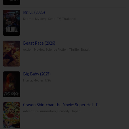
Mr.Kill (2026)
Drama
,
Mystery
,
Serial TV
,
Thailand
Beast Race (2026)
Action
,
Movies
,
Science Fiction
,
Thriller
,
Brazil
Big Baby (2025)
Horror
,
Movies
,
USA
Crayon Shin-chan the Movie: Super Hot! T…
Adventure
,
Animation
,
Comedy
,
Japan