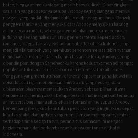
batch, hingga anime klasik yang masih banyak dicari. Dibandingkan
situs lain yang konsepnya serupa, Anoboy sering dianggap memiliki
navigasi yang mudah dipahami bahkan oleh pengguna baru. Banyak
penggemar anime yang menyukai cara Anoboy menyajikan katalog
anime secara runtut, sehingga memudahkan mereka menemukan
judul yang sedang naik daun atau genre tertentu seperti action,
romance, hingga fantasy. Kehadiran subtitle bahasa Indonesia juga
menjadi nilai tambah yang membuat penonton merasa lebih nyaman
memahami alur cerita. Dalam komunitas anime lokal, Anoboy sering
dibandingkan dengan Samehadaku karena keduanya menjadi tempat
populer untuk mencari rilis terbaru dan informasi terkait anime.
Pengguna yang membutuhkan referensi cepat mengenai jadwal rilis
episode atau ingin menemukan anime baru yang sedang ramai
dibicarakan biasanya memasukkan Anoboy sebagai pilihan utama.
Fenomena ini menunjukkan betapa besar minat masyarakat terhadap
anime serta bagaimana situs-situs informasi anime seperti Anoboy
berkembang mengikuti kebutuhan penonton yang ingin akses cepat,
kualitas stabil, dan update yang rutin. Dengan meningkatnya minat
terhadap anime setiap tahun, peran situs semacam ini menjadi
bagian menarik dari perkembangan budaya tontonan digital di
Indonesia.