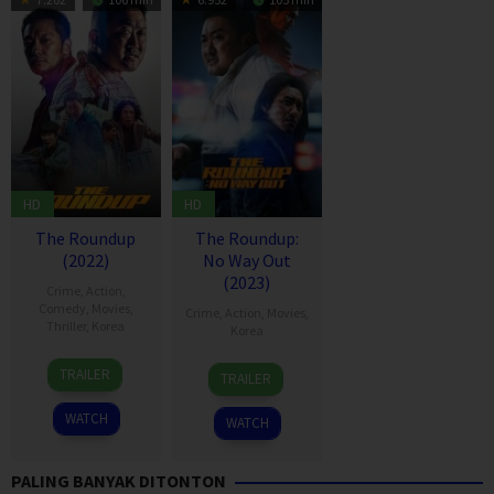
HD
HD
The Roundup
The Roundup:
(2022)
No Way Out
(2023)
Crime
,
Action
,
Comedy
,
Movies
,
Crime
,
Action
,
Movies
,
Thriller
,
Korea
Korea
18
Lee
31
Lee
TRAILER
TRAILER
May
Sang-
May
Sang-
2022
yong
2023
yong
WATCH
WATCH
PALING BANYAK DITONTON