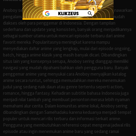
Anoboy sejak lama dikenal sebagai salah satu situs yang menawarkan
pengalaman menonton anime sub Indo secara praktis dan mudah
diakses oleh para penggemar di Indonesia. Dengan tampilan
sederhana dan update yang konsisten, banyak orang menjadikannya
sebagai sumber utama untuk mencari episode terbaru dari anime
favorit mereka. Popularitasnya meningkat karena mampu
menyediakan daftar anime yang lengkap, mulai dari episode ongoing,
batch, hingga anime klasik yang masih banyak dicari. Dibandingkan
situs lain yang konsepnya serupa, Anoboy sering dianggap memiliki
navigasi yang mudah dipahami bahkan oleh pengguna baru. Banyak
penggemar anime yang menyukai cara Anoboy menyajikan katalog
anime secara runtut, sehingga memudahkan mereka menemukan
judul yang sedang naik daun atau genre tertentu seperti action,
romance, hingga fantasy. Kehadiran subtitle bahasa Indonesia juga
menjadi nilai tambah yang membuat penonton merasa lebih nyaman
memahami alur cerita. Dalam komunitas anime lokal, Anoboy sering
dibandingkan dengan Samehadaku karena keduanya menjadi tempat
populer untuk mencari rilis terbaru dan informasi terkait anime.
Pengguna yang membutuhkan referensi cepat mengenai jadwal rilis
episode atau ingin menemukan anime baru yang sedang ramai