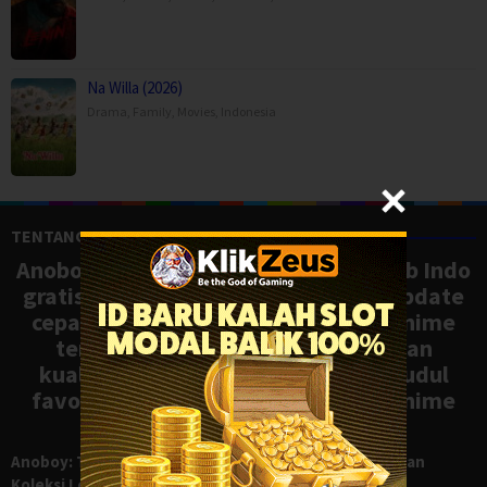
Na Willa (2026)
Drama
,
Family
,
Movies
,
Indonesia
TENTANG ANOBOY
Anoboy adalah situs nonton anime sub Indo
gratis dengan koleksi lengkap dan update
cepat, mirip Samehadaku. Tonton anime
terbaru, ongoing, dan batch dengan
kualitas HD tanpa ribet. Temukan judul
favoritmu dan nikmati streaming anime
terbaik kapan saja.
Anoboy: Tempat Nonton Anime Sub Indo Gratis dengan
Koleksi Lengkap seperti Samehadaku