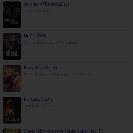
Whisper of Desire (2026)
Mystery
,
Serial TV
,
Mr.Kill (2026)
Drama
,
Mystery
,
Serial TV
,
Thailand
Beast Race (2026)
Action
,
Movies
,
Science Fiction
,
Thriller
,
Brazil
Big Baby (2025)
Horror
,
Movies
,
USA
Crayon Shin-chan the Movie: Super Hot! T…