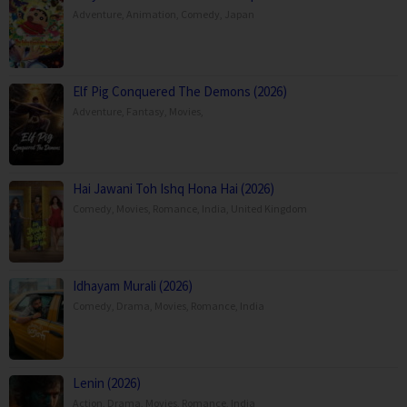
Adventure
,
Animation
,
Comedy
,
Japan
Elf Pig Conquered The Demons (2026)
Adventure
,
Fantasy
,
Movies
,
Hai Jawani Toh Ishq Hona Hai (2026)
Comedy
,
Movies
,
Romance
,
India
,
United Kingdom
Idhayam Murali (2026)
Comedy
,
Drama
,
Movies
,
Romance
,
India
Lenin (2026)
Action
,
Drama
,
Movies
,
Romance
,
India