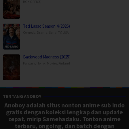
BOX OFFICE
,
Ted Lasso Season 4 (2026)
Comedy
,
Drama
,
Serial TV
,
USA
Backwood Madness (2025)
Fantasy
,
Horror
,
Movies
,
Finland
TENTANG ANOBOY
Anoboy adalah situs nonton anime sub Indo
gratis dengan koleksi lengkap dan update
cepat, mirip Samehadaku. Tonton anime
terbaru, ongoing, dan batch dengan