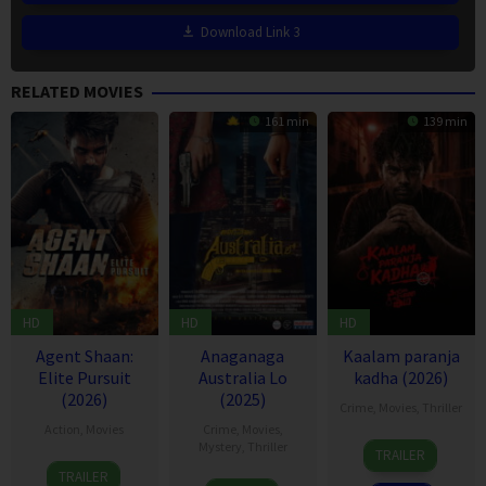
Download Link 3
RELATED MOVIES
161 min
139 min
HD
HD
HD
Agent Shaan:
Anaganaga
Kaalam paranja
Elite Pursuit
Australia Lo
kadha (2026)
(2026)
(2025)
Crime
,
Movies
,
Thriller
Action
,
Movies
Crime
,
Movies
,
31
Mystery
,
Thriller
TRAILER
5
Jul
TRAILER
21
Taraka