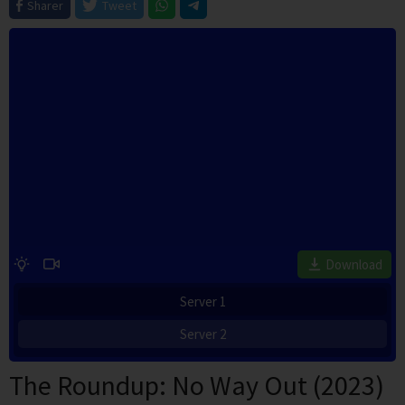
Sharer
Tweet
Download
Server 1
Server 2
The Roundup: No Way Out (2023)