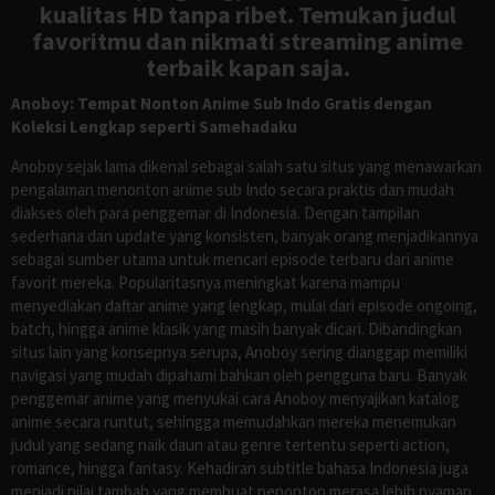
kualitas HD tanpa ribet. Temukan judul
favoritmu dan nikmati streaming anime
terbaik kapan saja.
Anoboy: Tempat Nonton Anime Sub Indo Gratis dengan
Koleksi Lengkap seperti Samehadaku
Anoboy sejak lama dikenal sebagai salah satu situs yang menawarkan
pengalaman menonton anime sub Indo secara praktis dan mudah
diakses oleh para penggemar di Indonesia. Dengan tampilan
sederhana dan update yang konsisten, banyak orang menjadikannya
sebagai sumber utama untuk mencari episode terbaru dari anime
favorit mereka. Popularitasnya meningkat karena mampu
menyediakan daftar anime yang lengkap, mulai dari episode ongoing,
batch, hingga anime klasik yang masih banyak dicari. Dibandingkan
situs lain yang konsepnya serupa, Anoboy sering dianggap memiliki
navigasi yang mudah dipahami bahkan oleh pengguna baru. Banyak
penggemar anime yang menyukai cara Anoboy menyajikan katalog
anime secara runtut, sehingga memudahkan mereka menemukan
judul yang sedang naik daun atau genre tertentu seperti action,
romance, hingga fantasy. Kehadiran subtitle bahasa Indonesia juga
menjadi nilai tambah yang membuat penonton merasa lebih nyaman