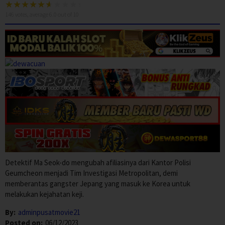
146
votes, average
6.0
out of 10
Detektif Ma Seok-do mengubah afiliasinya dari Kantor Polisi
Geumcheon menjadi Tim Investigasi Metropolitan, demi
memberantas gangster Jepang yang masuk ke Korea untuk
melakukan kejahatan keji.
By:
adminpusatmovie21
Posted on:
06/12/2023