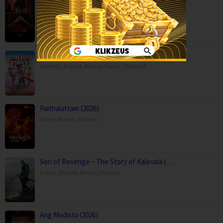
Kaalam paranja kadha (2026)
Crime
,
Movies
,
Thriller
,
Mor Lam Rhythm (2026)
Comedy
,
Drama
,
Movies
,
Music
,
Thailand
Paithalattam (2026)
Crime
,
Movies
,
Thriller
,
Son of Revenge – The Story of Kalevala (…
Action
,
Drama
,
Movies
,
Finland
Ang Modista (2026)