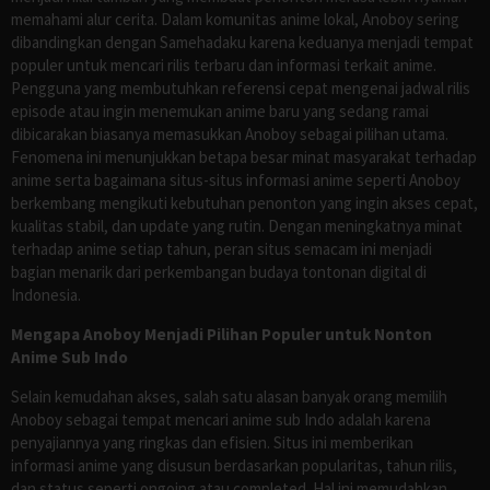
memahami alur cerita. Dalam komunitas anime lokal, Anoboy sering
dibandingkan dengan Samehadaku karena keduanya menjadi tempat
populer untuk mencari rilis terbaru dan informasi terkait anime.
Pengguna yang membutuhkan referensi cepat mengenai jadwal rilis
episode atau ingin menemukan anime baru yang sedang ramai
dibicarakan biasanya memasukkan Anoboy sebagai pilihan utama.
Fenomena ini menunjukkan betapa besar minat masyarakat terhadap
anime serta bagaimana situs-situs informasi anime seperti Anoboy
berkembang mengikuti kebutuhan penonton yang ingin akses cepat,
kualitas stabil, dan update yang rutin. Dengan meningkatnya minat
terhadap anime setiap tahun, peran situs semacam ini menjadi
bagian menarik dari perkembangan budaya tontonan digital di
Indonesia.
Mengapa Anoboy Menjadi Pilihan Populer untuk Nonton
Anime Sub Indo
Selain kemudahan akses, salah satu alasan banyak orang memilih
Anoboy sebagai tempat mencari anime sub Indo adalah karena
penyajiannya yang ringkas dan efisien. Situs ini memberikan
informasi anime yang disusun berdasarkan popularitas, tahun rilis,
dan status seperti ongoing atau completed. Hal ini memudahkan