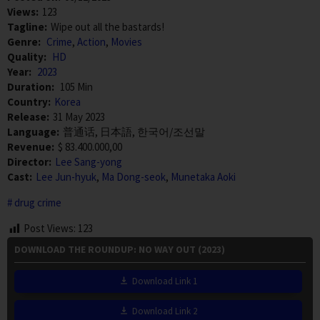
Views:
123
Tagline:
Wipe out all the bastards!
Genre:
Crime
,
Action
,
Movies
Quality:
HD
Year:
2023
Duration:
105 Min
Country:
Korea
Release:
31 May 2023
Language:
普通话, 日本語, 한국어/조선말
Revenue:
$ 83.400.000,00
Director:
Lee Sang-yong
Cast:
Lee Jun-hyuk
,
Ma Dong-seok
,
Munetaka Aoki
drug crime
Post Views:
123
DOWNLOAD THE ROUNDUP: NO WAY OUT (2023)
Download Link 1
Download Link 2