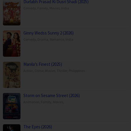
Durlabh Prasad Ki Dusri Shadi (2025)
Comedy
,
Family
,
Movies
,
India
Ginny Wedss Sunny 2 (2026)
Comedy
,
Drama
,
Romance
,
India
Manila’s Finest (2025)
Action
,
Crime
,
Movies
,
Thriller
,
Philippines
Storm on Sesame Street (2026)
Animation
,
Family
,
Movies
,
The Eyes (2026)