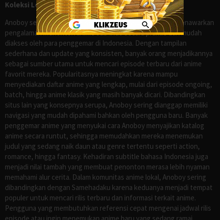
Koleksi Lengkap seperti Samehadaku
Anoboy sejak lama dikenal sebagai salah satu situs yang menawarkan
pengalaman menonton anime sub Indo secara praktis dan mudah
diakses oleh para penggemar di Indonesia. Dengan tampilan
sederhana dan update yang konsisten, banyak orang menjadikannya
sebagai sumber utama untuk mencari episode terbaru dari anime
favorit mereka. Popularitasnya meningkat karena mampu
menyediakan daftar anime yang lengkap, mulai dari episode ongoing,
batch, hingga anime klasik yang masih banyak dicari. Dibandingkan
situs lain yang konsepnya serupa, Anoboy sering dianggap memiliki
navigasi yang mudah dipahami bahkan oleh pengguna baru. Banyak
penggemar anime yang menyukai cara Anoboy menyajikan katalog
anime secara runtut, sehingga memudahkan mereka menemukan
judul yang sedang naik daun atau genre tertentu seperti action,
romance, hingga fantasy. Kehadiran subtitle bahasa Indonesia juga
menjadi nilai tambah yang membuat penonton merasa lebih nyaman
memahami alur cerita. Dalam komunitas anime lokal, Anoboy sering
dibandingkan dengan Samehadaku karena keduanya menjadi tempat
populer untuk mencari rilis terbaru dan informasi terkait anime.
Pengguna yang membutuhkan referensi cepat mengenai jadwal rilis
episode atau ingin menemukan anime baru yang sedang ramai