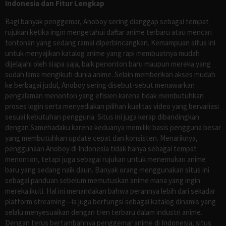
Indonesia dan Fitur Lengkap
Bagi banyak penggemar, Anoboy sering dianggap sebagai tempat
rujukan ketika ingin mengetahui daftar anime terbaru atau mencari
tontonan yang sedang ramai diperbincangkan. Kemampuan situs ini
untuk menyajikan katalog anime yang rapi membuatnya mudah
dijelajahi oleh siapa saja, baik penonton baru maupun mereka yang
sudah lama mengikuti dunia anime. Selain memberikan akses mudah
ke berbagai judul, Anoboy sering disebut-sebut menawarkan
pengalaman menonton yang efisien karena tidak membutuhkan
proses login serta menyediakan pilihan kualitas video yang bervariasi
sesuai kebutuhan pengguna. Situs ini juga kerap dibandingkan
dengan Samehadaku karena keduanya memiliki basis pengguna besar
yang membutuhkan update cepat dan konsisten. Menariknya,
penggunaan Anoboy di Indonesia tidak hanya sebagai tempat
menonton, tetapi juga sebagai rujukan untuk menemukan anime
baru yang sedang naik daun. Banyak orang menggunakan situs ini
sebagai panduan sebelum memutuskan anime mana yang ingin
mereka ikuti. Hal ini menandakan bahwa perannya lebih dari sekadar
platform streaming—ia juga berfungsi sebagai katalog dinamis yang
selalu menyesuaikan dengan tren terbaru dalam industri anime.
Dengan terus bertambahnya penggemar anime di Indonesia, situs