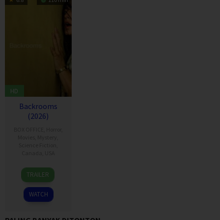
HD
Backrooms
(2026)
BOX OFFICE
,
Horror
,
Movies
,
Mystery
,
Science Fiction
,
Canada
,
USA
27
Kane
TRAILER
May
Parsons
2026
WATCH