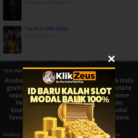
Horror
,
Movies
,
Thriller
,
Korea
The Ghost Killer (2026)
Action
,
Movies
,
China
TENTANG ANOBOY
Anoboy adalah situs nonton anime sub Indo
gratis dengan koleksi lengkap dan update
cepat, mirip Samehadaku. Tonton anime
terbaru, ongoing, dan batch dengan
kualitas HD tanpa ribet. Temukan judul
favoritmu dan nikmati streaming anime
terbaik kapan saja.
Anoboy: Tempat Nonton Anime Sub Indo Gratis dengan