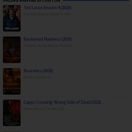
PALING BANYAK DITONTON
Ted Lasso Season 4 (2026)
Comedy
,
Drama
,
Serial TV
,
USA
Backwood Madness (2025)
Fantasy
,
Horror
,
Movies
,
Finland
Boundary (2026)
Movies
,
Romance
,
Capps Crossing: Wrong Side of Dead (2026…
Horror
,
Movies
,
Thriller
,
USA