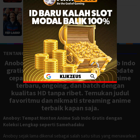
Ted Lasso Season 4 (2026)
Comedy
,
Drama
,
Serial TV
,
USA
TENTANG ANOBOY
Anoboy adalah situs nonton anime sub Indo
gratis dengan koleksi lengkap dan update
cepat, mirip Samehadaku. Tonton anime
terbaru, ongoing, dan batch dengan
kualitas HD tanpa ribet. Temukan judul
favoritmu dan nikmati streaming anime
terbaik kapan saja.
Anoboy: Tempat Nonton Anime Sub Indo Gratis dengan
Koleksi Lengkap seperti Samehadaku
Anoboy sejak lama dikenal sebagai salah satu situs yang menawarkan