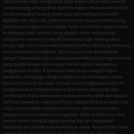
rujukan ketika ingin mengetahui daftar anime terbaru atau mencari
tontonan yang sedang ramai diperbincangkan. Kemampuan situs ini
untuk menyajikan katalog anime yang rapi membuatnya mudah
dijelajahi oleh siapa saja, baik penonton baru maupun mereka yang
sudah lama mengikuti dunia anime. Selain memberikan akses mudah
ke berbagai judul, Anoboy sering disebut-sebut menawarkan
pengalaman menonton yang efisien karena tidak membutuhkan
proses login serta menyediakan pilihan kualitas video yang bervariasi
sesuai kebutuhan pengguna. Situs ini juga kerap dibandingkan
dengan Samehadaku karena keduanya memiliki basis pengguna besar
yang membutuhkan update cepat dan konsisten. Menariknya,
penggunaan Anoboy di Indonesia tidak hanya sebagai tempat
menonton, tetapi juga sebagai rujukan untuk menemukan anime
baru yang sedang naik daun. Banyak orang menggunakan situs ini
sebagai panduan sebelum memutuskan anime mana yang ingin
mereka ikuti. Hal ini menandakan bahwa perannya lebih dari sekadar
platform streaming—ia juga berfungsi sebagai katalog dinamis yang
selalu menyesuaikan dengan tren terbaru dalam industri anime.
Dengan terus bertambahnya penggemar anime di Indonesia, situs
seperti Anoboy menjadi bagian penting dari cara masyarakat
menikmati dan mengikuti perkembangan anime. Penonton kini lebih
memilih akses digital yang cepat, mudah dipahami, dan selalu