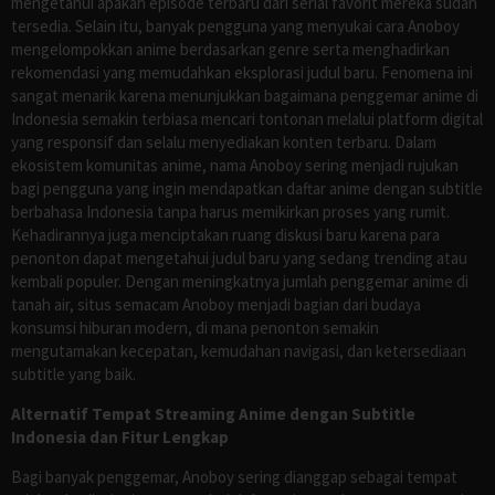
mengetahui apakah episode terbaru dari serial favorit mereka sudah
tersedia. Selain itu, banyak pengguna yang menyukai cara Anoboy
mengelompokkan anime berdasarkan genre serta menghadirkan
rekomendasi yang memudahkan eksplorasi judul baru. Fenomena ini
sangat menarik karena menunjukkan bagaimana penggemar anime di
Indonesia semakin terbiasa mencari tontonan melalui platform digital
yang responsif dan selalu menyediakan konten terbaru. Dalam
ekosistem komunitas anime, nama Anoboy sering menjadi rujukan
bagi pengguna yang ingin mendapatkan daftar anime dengan subtitle
berbahasa Indonesia tanpa harus memikirkan proses yang rumit.
Kehadirannya juga menciptakan ruang diskusi baru karena para
penonton dapat mengetahui judul baru yang sedang trending atau
kembali populer. Dengan meningkatnya jumlah penggemar anime di
tanah air, situs semacam Anoboy menjadi bagian dari budaya
konsumsi hiburan modern, di mana penonton semakin
mengutamakan kecepatan, kemudahan navigasi, dan ketersediaan
subtitle yang baik.
Alternatif Tempat Streaming Anime dengan Subtitle
Indonesia dan Fitur Lengkap
Bagi banyak penggemar, Anoboy sering dianggap sebagai tempat