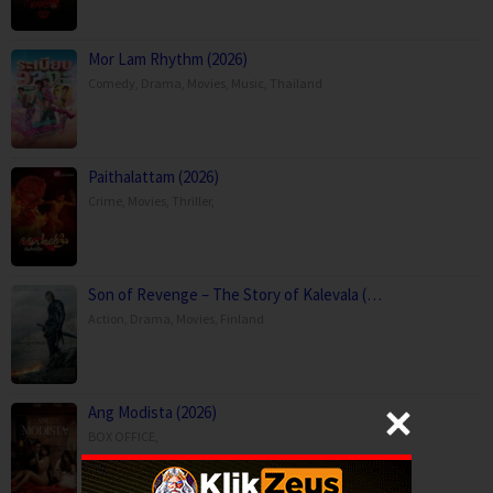
Mor Lam Rhythm (2026)
Comedy
,
Drama
,
Movies
,
Music
,
Thailand
Paithalattam (2026)
Crime
,
Movies
,
Thriller
,
Son of Revenge – The Story of Kalevala (…
Action
,
Drama
,
Movies
,
Finland
Ang Modista (2026)
BOX OFFICE
,