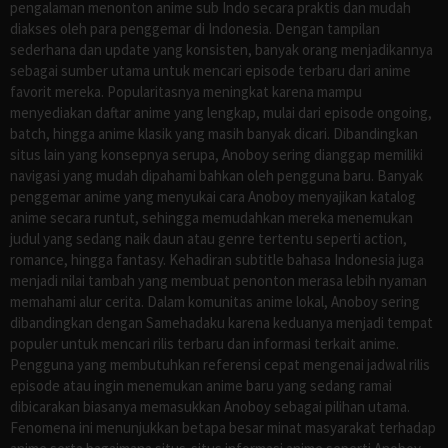
pengalaman menonton anime sub Indo secara praktis dan mudah
diakses oleh para penggemar di Indonesia. Dengan tampilan
sederhana dan update yang konsisten, banyak orang menjadikannya
sebagai sumber utama untuk mencari episode terbaru dari anime
favorit mereka. Popularitasnya meningkat karena mampu
menyediakan daftar anime yang lengkap, mulai dari episode ongoing,
batch, hingga anime klasik yang masih banyak dicari. Dibandingkan
situs lain yang konsepnya serupa, Anoboy sering dianggap memiliki
navigasi yang mudah dipahami bahkan oleh pengguna baru. Banyak
penggemar anime yang menyukai cara Anoboy menyajikan katalog
anime secara runtut, sehingga memudahkan mereka menemukan
judul yang sedang naik daun atau genre tertentu seperti action,
romance, hingga fantasy. Kehadiran subtitle bahasa Indonesia juga
menjadi nilai tambah yang membuat penonton merasa lebih nyaman
memahami alur cerita. Dalam komunitas anime lokal, Anoboy sering
dibandingkan dengan Samehadaku karena keduanya menjadi tempat
populer untuk mencari rilis terbaru dan informasi terkait anime.
Pengguna yang membutuhkan referensi cepat mengenai jadwal rilis
episode atau ingin menemukan anime baru yang sedang ramai
dibicarakan biasanya memasukkan Anoboy sebagai pilihan utama.
Fenomena ini menunjukkan betapa besar minat masyarakat terhadap