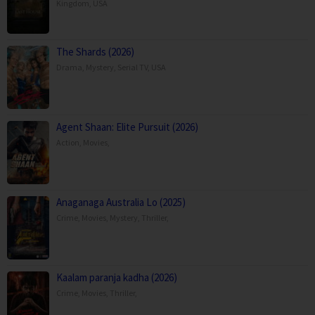
Kingdom
,
USA
The Shards (2026)
Drama
,
Mystery
,
Serial TV
,
USA
Agent Shaan: Elite Pursuit (2026)
Action
,
Movies
,
Anaganaga Australia Lo (2025)
Crime
,
Movies
,
Mystery
,
Thriller
,
Kaalam paranja kadha (2026)
Crime
,
Movies
,
Thriller
,