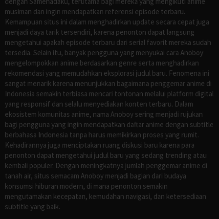
dengan Samehadaku, terutama bagi mereka yang mengikuti anime
musiman dan ingin mendapatkan referensi episode terbaru.
Kemampuan situs ini dalam menghadirkan update secara cepat juga
menjadi daya tarik tersendiri, karena penonton dapat langsung
mengetahui apakah episode terbaru dari serial favorit mereka sudah
tersedia. Selain itu, banyak pengguna yang menyukai cara Anoboy
mengelompokkan anime berdasarkan genre serta menghadirkan
rekomendasi yang memudahkan eksplorasi judul baru. Fenomena ini
sangat menarik karena menunjukkan bagaimana penggemar anime di
Indonesia semakin terbiasa mencari tontonan melalui platform digital
yang responsif dan selalu menyediakan konten terbaru. Dalam
ekosistem komunitas anime, nama Anoboy sering menjadi rujukan
bagi pengguna yang ingin mendapatkan daftar anime dengan subtitle
berbahasa Indonesia tanpa harus memikirkan proses yang rumit.
Kehadirannya juga menciptakan ruang diskusi baru karena para
penonton dapat mengetahui judul baru yang sedang trending atau
kembali populer. Dengan meningkatnya jumlah penggemar anime di
tanah air, situs semacam Anoboy menjadi bagian dari budaya
konsumsi hiburan modern, di mana penonton semakin
mengutamakan kecepatan, kemudahan navigasi, dan ketersediaan
subtitle yang baik.