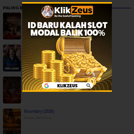
PALING BANYAK DITONTON
Ang Modista (2026)
BOX OFFICE
,
Ted Lasso Season 4 (2026)
Comedy
,
Drama
,
Serial TV
,
USA
Backwood Madness (2025)
Fantasy
,
Horror
,
Movies
,
Finland
Boundary (2026)
Movies
,
Romance
,