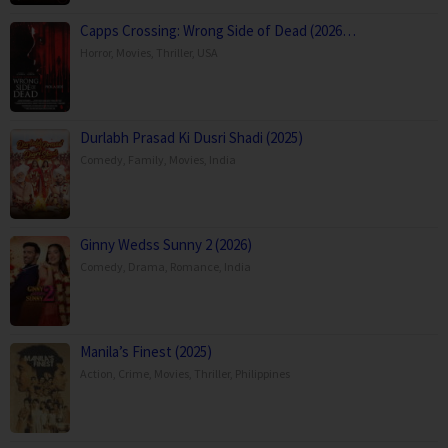
Capps Crossing: Wrong Side of Dead (2026…
Horror
,
Movies
,
Thriller
,
USA
Durlabh Prasad Ki Dusri Shadi (2025)
Comedy
,
Family
,
Movies
,
India
Ginny Wedss Sunny 2 (2026)
Comedy
,
Drama
,
Romance
,
India
Manila’s Finest (2025)
Action
,
Crime
,
Movies
,
Thriller
,
Philippines