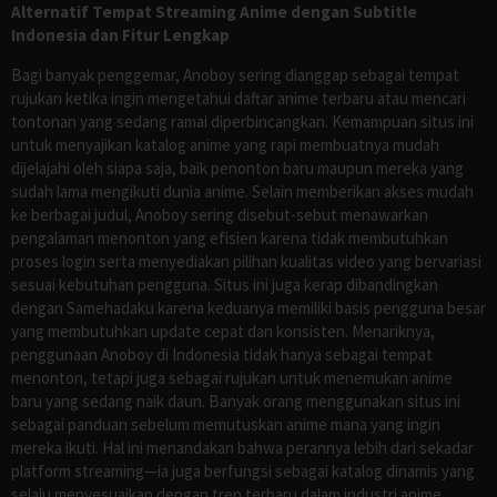
Alternatif Tempat Streaming Anime dengan Subtitle
Indonesia dan Fitur Lengkap
Bagi banyak penggemar, Anoboy sering dianggap sebagai tempat
rujukan ketika ingin mengetahui daftar anime terbaru atau mencari
tontonan yang sedang ramai diperbincangkan. Kemampuan situs ini
untuk menyajikan katalog anime yang rapi membuatnya mudah
dijelajahi oleh siapa saja, baik penonton baru maupun mereka yang
sudah lama mengikuti dunia anime. Selain memberikan akses mudah
ke berbagai judul, Anoboy sering disebut-sebut menawarkan
pengalaman menonton yang efisien karena tidak membutuhkan
proses login serta menyediakan pilihan kualitas video yang bervariasi
sesuai kebutuhan pengguna. Situs ini juga kerap dibandingkan
dengan Samehadaku karena keduanya memiliki basis pengguna besar
yang membutuhkan update cepat dan konsisten. Menariknya,
penggunaan Anoboy di Indonesia tidak hanya sebagai tempat
menonton, tetapi juga sebagai rujukan untuk menemukan anime
baru yang sedang naik daun. Banyak orang menggunakan situs ini
sebagai panduan sebelum memutuskan anime mana yang ingin
mereka ikuti. Hal ini menandakan bahwa perannya lebih dari sekadar
platform streaming—ia juga berfungsi sebagai katalog dinamis yang
selalu menyesuaikan dengan tren terbaru dalam industri anime.