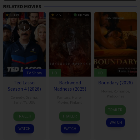
RELATED MOVIES
8.339
2.5
80 min
Eps:
1
TV Show
HD
HD
Ted Lasso
Backwood
Boundary (2026)
Season 4 (2026)
Madness (2025)
Movies
,
Romance
,
Philippines
Comedy
,
Drama
,
Fantasy
,
Horror
,
Serial TV
,
USA
Movies
,
Finland
TRAILER
14
Jason
22
Ari
TRAILER
TRAILER
Aug
Sudeikis
Aug
Savonen
WATCH
2020
2025
WATCH
WATCH