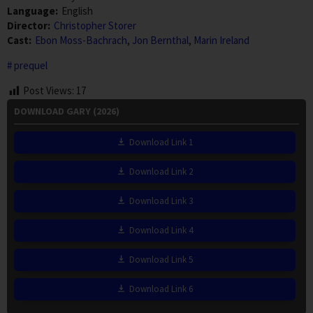
Language:
English
Director:
Christopher Storer
Cast:
Ebon Moss-Bachrach
,
Jon Bernthal
,
Marin Ireland
prequel
Post Views:
17
DOWNLOAD GARY (2026)
Download Link 1
Download Link 2
Download Link 3
Download Link 4
Download Link 5
Download Link 6