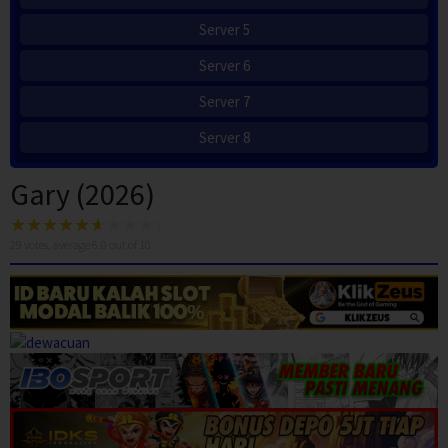
Server 5
Server 6
Server 7
Server 8
Gary (2026)
29
votes, average
6.0
out of 10