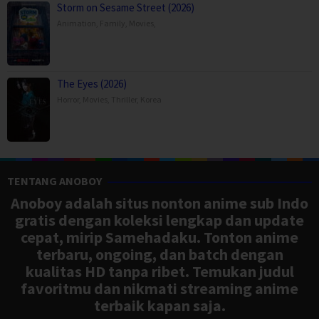
Storm on Sesame Street (2026)
Animation
,
Family
,
Movies
,
The Eyes (2026)
Horror
,
Movies
,
Thriller
,
Korea
TENTANG ANOBOY
Anoboy adalah situs nonton anime sub Indo
gratis dengan koleksi lengkap dan update
cepat, mirip Samehadaku. Tonton anime
terbaru, ongoing, dan batch dengan
kualitas HD tanpa ribet. Temukan judul
favoritmu dan nikmati streaming anime
terbaik kapan saja.