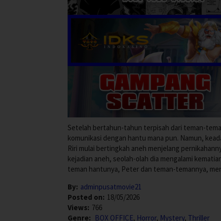
Setelah bertahun-tahun terpisah dari teman-tema
komunikasi dengan hantu mana pun. Namun, keadaa
Riri mulai bertingkah aneh menjelang pernikahanny
kejadian aneh, seolah-olah dia mengalami kematia
teman hantunya, Peter dan teman-temannya, me
By:
adminpusatmovie21
Posted on:
18/05/2026
Views:
766
Genre:
BOX OFFICE
,
Horror
,
Mystery
,
Thriller