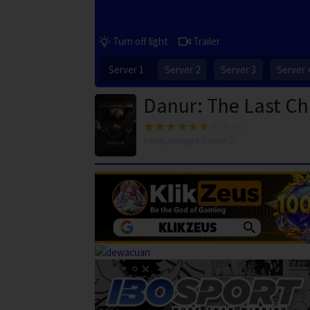
Turn off light
Trailer
Server 1
Server 2
Server 3
Server 
Danur: The Last Ch
3
votes, average
6.0
out of 10