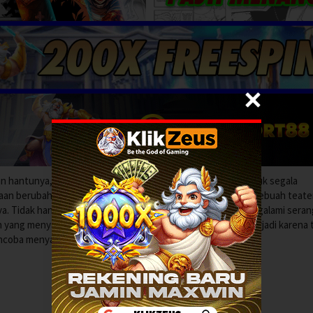
n hantunya, Risa melanjutkan hidupnya, menutup pintu untuk segala
n berubah ketika saudara perempuannya, Riri, dilamar. Di sebuah teater
a. Tidak hanya Riri yang berubah, tetapi Risa juga mulai mengalami sera
n yang menyakitkan berulang kali. Risa menduga bahwa ini terjadi karena
ncoba menyampaikan sesuatu.