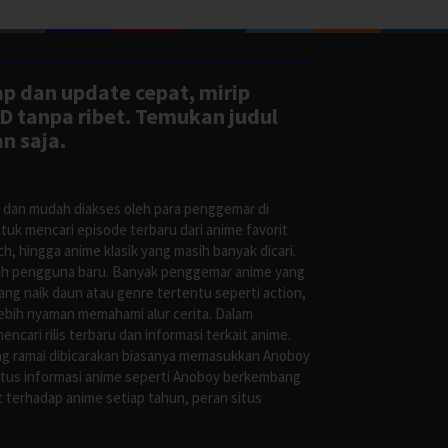
ap dan update cepat, mirip
D tanpa ribet. Temukan judul
n saja.
s dan mudah diakses oleh para penggemar di
uk mencari episode terbaru dari anime favorit
, hingga anime klasik yang masih banyak dicari.
oleh pengguna baru. Banyak penggemar anime yang
g naik daun atau genre tertentu seperti action,
ebih nyaman memahami alur cerita. Dalam
ari rilis terbaru dan informasi terkait anime.
ng ramai dibicarakan biasanya memasukkan Anoboy
situs informasi anime seperti Anoboy berkembang
 terhadap anime setiap tahun, peran situs