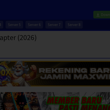
Down
4
Server 5
Server 6
Server 7
Server 8
apter (2026)