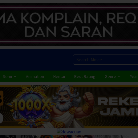
Semi
Animation
Hentai
Best Rating
Genre
Year