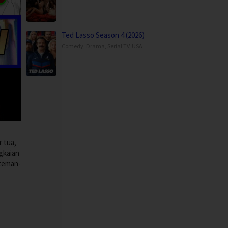
Ted Lasso Season 4 (2026)
Comedy
,
Drama
,
Serial TV
,
USA
 tua,
ngkaian
 teman-