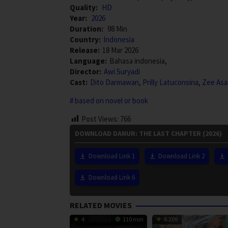
Quality:
HD
Year:
2026
Duration:
98 Min
Country:
Indonesia
Release:
18 Mar 2026
Language:
Bahasa indonesia,
Director:
Awi Suryadi
Cast:
Dito Darmawan
,
Prilly Latuconsina
,
Zee Asa
based on novel or book
Post Views:
766
DOWNLOAD DANUR: THE LAST CHAPTER (2026)
Download Link 1
Download Link 2
Download Link 6
RELATED MOVIES
4
110 min
8.208