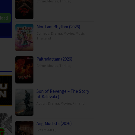
Crime
,
Movies
,
Thriller
,
load
Mor Lam Rhythm (2026)
Comedy
,
Drama
,
Movies
,
Music
,
Thailand
Paithalattam (2026)
Crime
,
Movies
,
Thriller
,
Son of Revenge – The Story
of Kalevala (…
Action
,
Drama
,
Movies
,
Finland
Ang Modista (2026)
BOX OFFICE
,