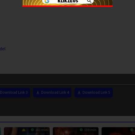
del
Download Link 3
Download Link 4
Download Link 5
161 min
139 min