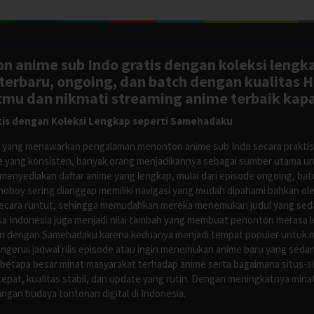
n anime sub Indo gratis dengan koleksi lengk
rbaru, ongoing, dan batch dengan kualitas H
tmu dan nikmati streaming anime terbaik kapa
is dengan Koleksi Lengkap seperti Samehadaku
tus yang menawarkan pengalaman menonton anime sub Indo secara prakti
 yang konsisten, banyak orang menjadikannya sebagai sumber utama unt
nyediakan daftar anime yang lengkap, mulai dari episode ongoing, batch
Anoboy sering dianggap memiliki navigasi yang mudah dipahami bahkan 
ecara runtut, sehingga memudahkan mereka menemukan judul yang sedan
asa Indonesia juga menjadi nilai tambah yang membuat penonton merasa l
n dengan Samehadaku karena keduanya menjadi tempat populer untuk menc
enai jadwal rilis episode atau ingin menemukan anime baru yang seda
 betapa besar minat masyarakat terhadap anime serta bagaimana situs-
pat, kualitas stabil, dan update yang rutin. Dengan meningkatnya minat
ngan budaya tontonan digital di Indonesia.