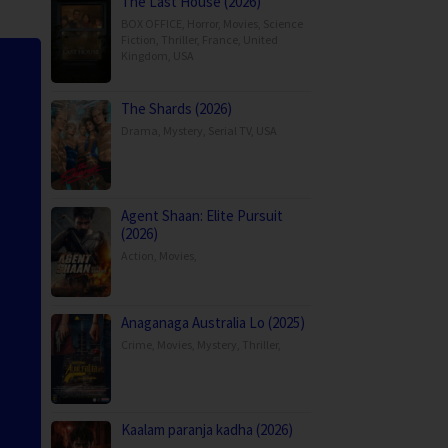
The Last House (2026)
BOX OFFICE
,
Horror
,
Movies
,
Science
Fiction
,
Thriller
,
France
,
United
Kingdom
,
USA
The Shards (2026)
Drama
,
Mystery
,
Serial TV
,
USA
Agent Shaan: Elite Pursuit
(2026)
Action
,
Movies
,
Anaganaga Australia Lo (2025)
Crime
,
Movies
,
Mystery
,
Thriller
,
Kaalam paranja kadha (2026)