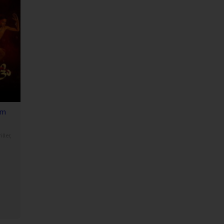
am
iller
,