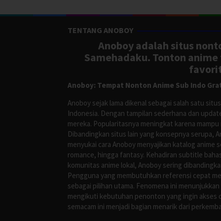
TENTANG ANOBOY
Anoboy adalah situs nonto
Samehadaku. Tonton anime te
favori
Anoboy: Tempat Nonton Anime Sub Indo Grat
Anoboy sejak lama dikenal sebagai salah satu si
Indonesia. Dengan tampilan sederhana dan update
mereka. Popularitasnya meningkat karena mampu me
Dibandingkan situs lain yang konsepnya serupa, 
menyukai cara Anoboy menyajikan katalog anime s
romance, hingga fantasy. Kehadiran subtitle bah
komunitas anime lokal, Anoboy sering dibandingka
Pengguna yang membutuhkan referensi cepat meng
sebagai pilihan utama. Fenomena ini menunjukkan
mengikuti kebutuhan penonton yang ingin akses ce
semacam ini menjadi bagian menarik dari perkemba