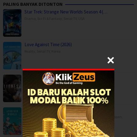
PALING BANYAK DITONTON
Star Trek: Strange New Worlds Season 4 (…
Drama
,
Sci-Fi & Fantasy
,
Serial TV
,
USA
Love Against Time (2026)
Reality
,
Serial TV
,
Korea
Lioness Season 3 (2026)
Drama
,
Serial TV
,
War & Politics
,
USA
Another World (2025)
Animation
,
Drama
,
Fantasy
,
Movies
,
China
,
Hong Kong
,
Japan
,
Philippines
,
Saudi Arabia
,
Singapore