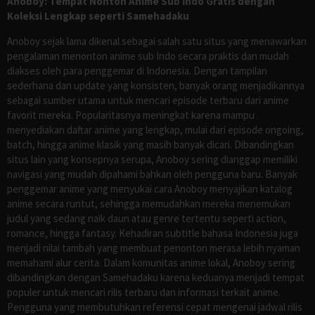
Anoboy: Tempat Nonton Anime Sub Indo Gratis dengan
Koleksi Lengkap seperti Samehadaku
Anoboy sejak lama dikenal sebagai salah satu situs yang menawarkan
pengalaman menonton anime sub Indo secara praktis dan mudah
diakses oleh para penggemar di Indonesia. Dengan tampilan
sederhana dan update yang konsisten, banyak orang menjadikannya
sebagai sumber utama untuk mencari episode terbaru dari anime
favorit mereka. Popularitasnya meningkat karena mampu
menyediakan daftar anime yang lengkap, mulai dari episode ongoing,
batch, hingga anime klasik yang masih banyak dicari. Dibandingkan
situs lain yang konsepnya serupa, Anoboy sering dianggap memiliki
navigasi yang mudah dipahami bahkan oleh pengguna baru. Banyak
penggemar anime yang menyukai cara Anoboy menyajikan katalog
anime secara runtut, sehingga memudahkan mereka menemukan
judul yang sedang naik daun atau genre tertentu seperti action,
romance, hingga fantasy. Kehadiran subtitle bahasa Indonesia juga
menjadi nilai tambah yang membuat penonton merasa lebih nyaman
memahami alur cerita. Dalam komunitas anime lokal, Anoboy sering
dibandingkan dengan Samehadaku karena keduanya menjadi tempat
populer untuk mencari rilis terbaru dan informasi terkait anime.
Pengguna yang membutuhkan referensi cepat mengenai jadwal rilis