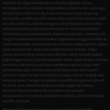
musiman dan ingin mendapatkan referensi episode terbaru.
Kemampuan situs ini dalam menghadirkan update secara cepat juga
menjadi daya tarik tersendiri, karena penonton dapat langsung
mengetahui apakah episode terbaru dari serial favorit mereka sudah
tersedia. Selain itu, banyak pengguna yang menyukai cara Anoboy
mengelompokkan anime berdasarkan genre serta menghadirkan
rekomendasi yang memudahkan eksplorasi judul baru. Fenomena ini
sangat menarik karena menunjukkan bagaimana penggemar anime di
Indonesia semakin terbiasa mencari tontonan melalui platform digital
yang responsif dan selalu menyediakan konten terbaru. Dalam
ekosistem komunitas anime, nama Anoboy sering menjadi rujukan
bagi pengguna yang ingin mendapatkan daftar anime dengan subtitle
berbahasa Indonesia tanpa harus memikirkan proses yang rumit.
Kehadirannya juga menciptakan ruang diskusi baru karena para
penonton dapat mengetahui judul baru yang sedang trending atau
kembali populer. Dengan meningkatnya jumlah penggemar anime di
tanah air, situs semacam Anoboy menjadi bagian dari budaya
konsumsi hiburan modern, di mana penonton semakin
mengutamakan kecepatan, kemudahan navigasi, dan ketersediaan
subtitle yang baik.
Alternatif Tempat Streaming Anime dengan Subtitle