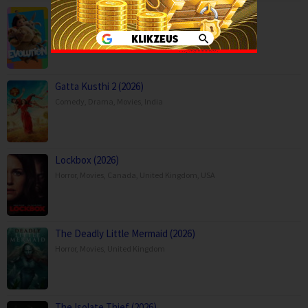
Evolution (2026)
Animation
,
Comedy
,
Family
,
Movies
,
Spain
Gatta Kusthi 2 (2026)
Comedy
,
Drama
,
Movies
,
India
Lockbox (2026)
Horror
,
Movies
,
Canada
,
United Kingdom
,
USA
The Deadly Little Mermaid (2026)
Horror
,
Movies
,
United Kingdom
The Isolate Thief (2026)