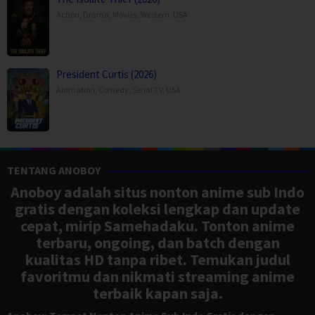
Action
,
Drama
,
Movies
,
Western
,
USA
President Curtis (2026)
Animation
,
Comedy
,
Serial TV
,
USA
TENTANG ANOBOY
Anoboy adalah situs nonton anime sub Indo
gratis dengan koleksi lengkap dan update
cepat, mirip Samehadaku. Tonton anime
terbaru, ongoing, dan batch dengan
kualitas HD tanpa ribet. Temukan judul
favoritmu dan nikmati streaming anime
terbaik kapan saja.