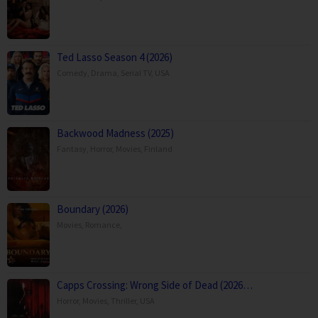
Ted Lasso Season 4 (2026)
Comedy
,
Drama
,
Serial TV
,
USA
Backwood Madness (2025)
Fantasy
,
Horror
,
Movies
,
Finland
Boundary (2026)
Movies
,
Romance
,
Capps Crossing: Wrong Side of Dead (2026…
Horror
,
Movies
,
Thriller
,
USA