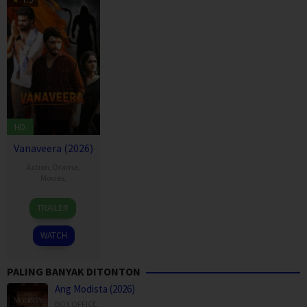
HD
Vanaveera (2026)
Action
,
Drama
,
Movies
,
13
TRAILER
Feb
2026
WATCH
PALING BANYAK DITONTON
Ang Modista (2026)
BOX OFFICE
,