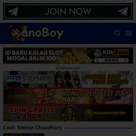
Skip
to
content
Cast:
Simran Choudhary
7.5