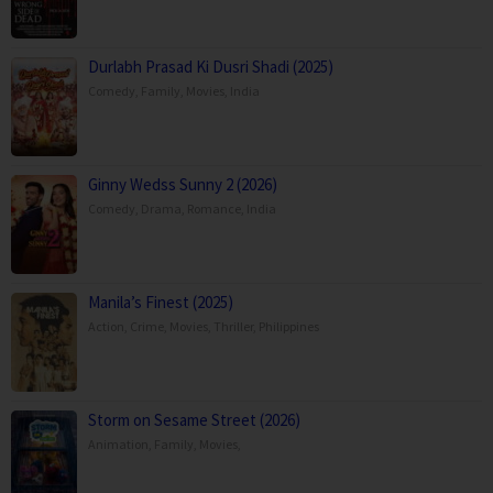
Durlabh Prasad Ki Dusri Shadi (2025)
Comedy
,
Family
,
Movies
,
India
Ginny Wedss Sunny 2 (2026)
Comedy
,
Drama
,
Romance
,
India
Manila’s Finest (2025)
Action
,
Crime
,
Movies
,
Thriller
,
Philippines
Storm on Sesame Street (2026)
Animation
,
Family
,
Movies
,