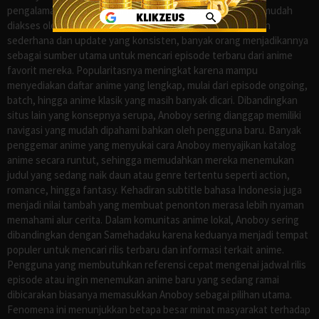
pengalaman menonton anime sub Indo secara praktis dan mudah
diakses oleh para penggemar di Indonesia. Dengan tampilan
sederhana dan update yang konsisten, banyak orang menjadikannya
sebagai sumber utama untuk mencari episode terbaru dari anime
favorit mereka. Popularitasnya meningkat karena mampu
menyediakan daftar anime yang lengkap, mulai dari episode ongoing,
batch, hingga anime klasik yang masih banyak dicari. Dibandingkan
situs lain yang konsepnya serupa, Anoboy sering dianggap memiliki
navigasi yang mudah dipahami bahkan oleh pengguna baru. Banyak
penggemar anime yang menyukai cara Anoboy menyajikan katalog
anime secara runtut, sehingga memudahkan mereka menemukan
judul yang sedang naik daun atau genre tertentu seperti action,
romance, hingga fantasy. Kehadiran subtitle bahasa Indonesia juga
menjadi nilai tambah yang membuat penonton merasa lebih nyaman
memahami alur cerita. Dalam komunitas anime lokal, Anoboy sering
dibandingkan dengan Samehadaku karena keduanya menjadi tempat
populer untuk mencari rilis terbaru dan informasi terkait anime.
Pengguna yang membutuhkan referensi cepat mengenai jadwal rilis
episode atau ingin menemukan anime baru yang sedang ramai
dibicarakan biasanya memasukkan Anoboy sebagai pilihan utama.
Fenomena ini menunjukkan betapa besar minat masyarakat terhadap