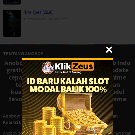
The Eyes (2026)
Horror
,
Movies
,
Thriller
,
Korea
TENTANG ANOBOY
Anoboy adalah situs nonton anime sub Indo
gratis dengan koleksi lengkap dan update
cepat, mirip Samehadaku. Tonton anime
terbaru, ongoing, dan batch dengan
kualitas HD tanpa ribet. Temukan judul
favoritmu dan nikmati streaming anime
terbaik kapan saja.
Anoboy: Tempat Nonton Anime Sub Indo Gratis dengan
Koleksi Lengkap seperti Samehadaku
Anoboy sejak lama dikenal sebagai salah satu situs yang menawarkan