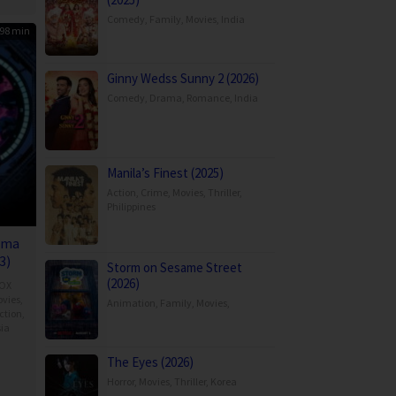
Comedy
,
Family
,
Movies
,
India
98 min
Ginny Wedss Sunny 2 (2026)
Comedy
,
Drama
,
Romance
,
India
Manila’s Finest (2025)
Action
,
Crime
,
Movies
,
Thriller
,
Philippines
ama
3)
Storm on Sesame Street
(2026)
OX
vies
,
Animation
,
Family
,
Movies
,
ction
,
ia
p
The Eyes (2026)
Horror
,
Movies
,
Thriller
,
Korea