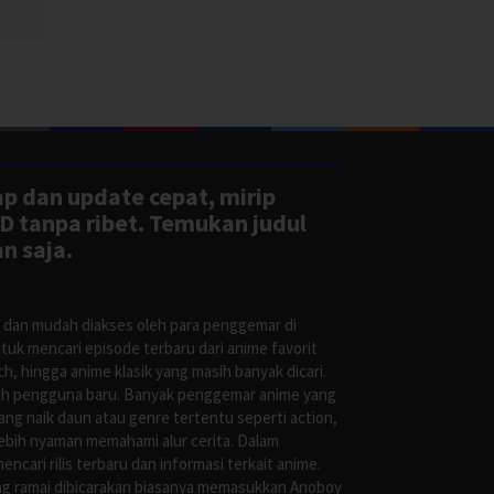
ap dan update cepat, mirip
D tanpa ribet. Temukan judul
n saja.
s dan mudah diakses oleh para penggemar di
uk mencari episode terbaru dari anime favorit
, hingga anime klasik yang masih banyak dicari.
oleh pengguna baru. Banyak penggemar anime yang
g naik daun atau genre tertentu seperti action,
ebih nyaman memahami alur cerita. Dalam
ari rilis terbaru dan informasi terkait anime.
ng ramai dibicarakan biasanya memasukkan Anoboy