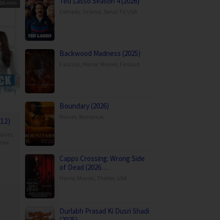
Ted Lasso Season 4 (2026)
06 min
Comedy
,
Drama
,
Serial TV
,
USA
Backwood Madness (2025)
Fantasy
,
Horror
,
Movies
,
Finland
Boundary (2026)
Movies
,
Romance
,
12)
ovies
,
esia
Capps Crossing: Wrong Side
y
of Dead (2026…
Horror
,
Movies
,
Thriller
,
USA
Durlabh Prasad Ki Dusri Shadi
(2025)