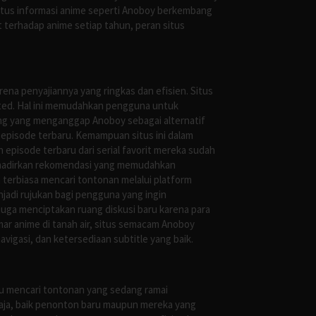
situs informasi anime seperti Anoboy berkembang
 terhadap anime setiap tahun, peran situs
ena penyajiannya yang ringkas dan efisien. Situs
leted. Hal ini memudahkan pengguna untuk
ng yang menganggap Anoboy sebagai alternatif
episode terbaru. Kemampuan situs ini dalam
episode terbaru dari serial favorit mereka sudah
ghadirkan rekomendasi yang memudahkan
terbiasa mencari tontonan melalui platform
jadi rujukan bagi pengguna yang ingin
uga menciptakan ruang diskusi baru karena para
r anime di tanah air, situs semacam Anoboy
gasi, dan ketersediaan subtitle yang baik.
au mencari tontonan yang sedang ramai
saja, baik penonton baru maupun mereka yang