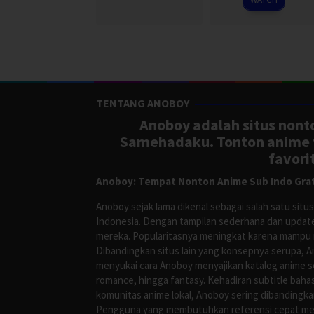
TENTANG ANOBOY
Anoboy adalah situs nonto
Samehadaku. Tonton anime te
favori
Anoboy: Tempat Nonton Anime Sub Indo Grat
Anoboy sejak lama dikenal sebagai salah satu si
Indonesia. Dengan tampilan sederhana dan update
mereka. Popularitasnya meningkat karena mampu me
Dibandingkan situs lain yang konsepnya serupa, 
menyukai cara Anoboy menyajikan katalog anime s
romance, hingga fantasy. Kehadiran subtitle bah
komunitas anime lokal, Anoboy sering dibandingka
Pengguna yang membutuhkan referensi cepat meng