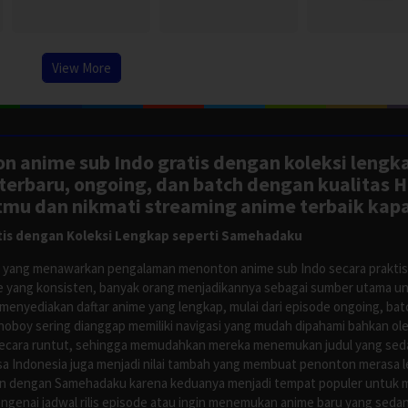
2013
View More
n anime sub Indo gratis dengan koleksi lengk
rbaru, ongoing, dan batch dengan kualitas H
tmu dan nikmati streaming anime terbaik kapa
is dengan Koleksi Lengkap seperti Samehadaku
tus yang menawarkan pengalaman menonton anime sub Indo secara prakti
 yang konsisten, banyak orang menjadikannya sebagai sumber utama unt
nyediakan daftar anime yang lengkap, mulai dari episode ongoing, batch
Anoboy sering dianggap memiliki navigasi yang mudah dipahami bahkan 
ecara runtut, sehingga memudahkan mereka menemukan judul yang sedan
asa Indonesia juga menjadi nilai tambah yang membuat penonton merasa l
n dengan Samehadaku karena keduanya menjadi tempat populer untuk menc
enai jadwal rilis episode atau ingin menemukan anime baru yang seda