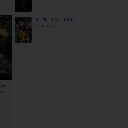
63 min
The Ghost Killer (2026)
Action
,
Movies
,
China
ya
er
)
ma
,
ia
a