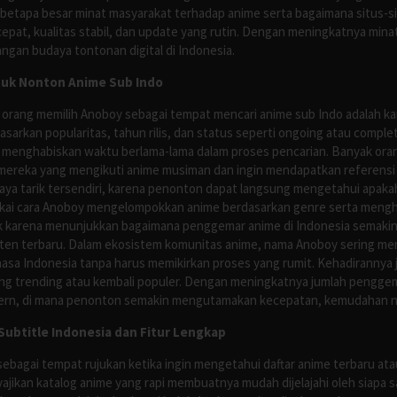
 betapa besar minat masyarakat terhadap anime serta bagaimana situs-
pat, kualitas stabil, dan update yang rutin. Dengan meningkatnya minat
ngan budaya tontonan digital di Indonesia.
tuk Nonton Anime Sub Indo
 orang memilih Anoboy sebagai tempat mencari anime sub Indo adalah kar
asarkan popularitas, tahun rilis, dan status seperti ongoing atau comp
 menghabiskan waktu berlama-lama dalam proses pencarian. Banyak ora
mereka yang mengikuti anime musiman dan ingin mendapatkan referensi 
ya tarik tersendiri, karena penonton dapat langsung mengetahui apakah 
nyukai cara Anoboy mengelompokkan anime berdasarkan genre serta men
rik karena menunjukkan bagaimana penggemar anime di Indonesia semakin 
nten terbaru. Dalam ekosistem komunitas anime, nama Anoboy sering men
asa Indonesia tanpa harus memikirkan proses yang rumit. Kehadirannya j
g trending atau kembali populer. Dengan meningkatnya jumlah penggema
ern, di mana penonton semakin mengutamakan kecepatan, kemudahan navi
ubtitle Indonesia dan Fitur Lengkap
ebagai tempat rujukan ketika ingin mengetahui daftar anime terbaru at
ajikan katalog anime yang rapi membuatnya mudah dijelajahi oleh siapa 