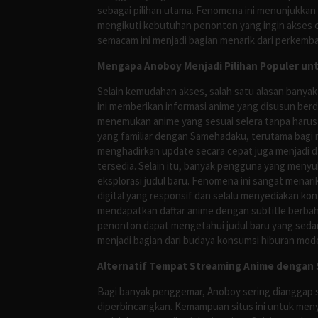
sebagai pilihan utama. Fenomena ini menunjukkan
mengikuti kebutuhan penonton yang ingin akses ce
semacam ini menjadi bagian menarik dari perkemba
Mengapa Anoboy Menjadi Pilihan Populer un
Selain kemudahan akses, salah satu alasan banyak
ini memberikan informasi anime yang disusun berd
menemukan anime yang sesuai selera tanpa harus
yang familiar dengan Samehadaku, terutama bagi 
menghadirkan update secara cepat juga menjadi da
tersedia. Selain itu, banyak pengguna yang me
eksplorasi judul baru. Fenomena ini sangat mena
digital yang responsif dan selalu menyediakan ko
mendapatkan daftar anime dengan subtitle berbah
penonton dapat mengetahui judul baru yang sedan
menjadi bagian dari budaya konsumsi hiburan mod
Alternatif Tempat Streaming Anime dengan S
Bagi banyak penggemar, Anoboy sering dianggap s
diperbincangkan. Kemampuan situs ini untuk meny