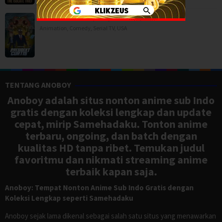
President Curtis (2026)
Animation
,
Comedy
,
Serial TV
,
USA
TENTANG ANOBOY
Anoboy adalah situs nonton anime sub Indo
gratis dengan koleksi lengkap dan update
cepat, mirip Samehadaku. Tonton anime
terbaru, ongoing, dan batch dengan
kualitas HD tanpa ribet. Temukan judul
favoritmu dan nikmati streaming anime
terbaik kapan saja.
Anoboy: Tempat Nonton Anime Sub Indo Gratis dengan
Koleksi Lengkap seperti Samehadaku
Anoboy sejak lama dikenal sebagai salah satu situs yang menawarkan