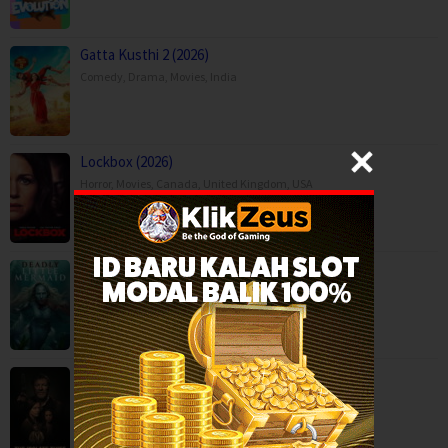
Gatta Kusthi 2 (2026)
Comedy
,
Drama
,
Movies
,
India
Lockbox (2026)
Horror
,
Movies
,
Canada
,
United Kingdom
,
USA
The Deadly Little Mermaid (2026)
Horror
,
Movies
,
United Kingdom
The Isolate Thief (2026)
Action
,
Drama
,
Movies
,
Western
,
USA