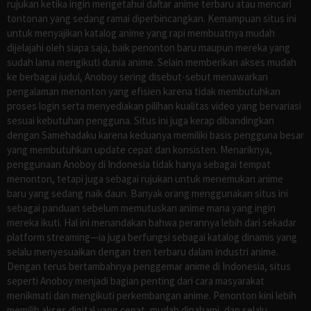
rujukan ketika ingin mengetahui daftar anime terbaru atau mencari
tontonan yang sedang ramai diperbincangkan. Kemampuan situs ini
untuk menyajikan katalog anime yang rapi membuatnya mudah
dijelajahi oleh siapa saja, baik penonton baru maupun mereka yang
sudah lama mengikuti dunia anime. Selain memberikan akses mudah
ke berbagai judul, Anoboy sering disebut-sebut menawarkan
pengalaman menonton yang efisien karena tidak membutuhkan
proses login serta menyediakan pilihan kualitas video yang bervariasi
sesuai kebutuhan pengguna. Situs ini juga kerap dibandingkan
dengan Samehadaku karena keduanya memiliki basis pengguna besar
yang membutuhkan update cepat dan konsisten. Menariknya,
penggunaan Anoboy di Indonesia tidak hanya sebagai tempat
menonton, tetapi juga sebagai rujukan untuk menemukan anime
baru yang sedang naik daun. Banyak orang menggunakan situs ini
sebagai panduan sebelum memutuskan anime mana yang ingin
mereka ikuti. Hal ini menandakan bahwa perannya lebih dari sekadar
platform streaming—ia juga berfungsi sebagai katalog dinamis yang
selalu menyesuaikan dengan tren terbaru dalam industri anime.
Dengan terus bertambahnya penggemar anime di Indonesia, situs
seperti Anoboy menjadi bagian penting dari cara masyarakat
menikmati dan mengikuti perkembangan anime. Penonton kini lebih
memilih akses digital yang cepat, mudah dipahami, dan selalu