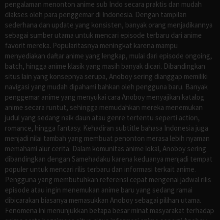
pengalaman menonton anime sub Indo secara praktis dan mudah
diakses oleh para penggemar di Indonesia. Dengan tampilan
sederhana dan update yang konsisten, banyak orang menjadikannya
sebagai sumber utama untuk mencari episode terbaru dari anime
favorit mereka. Popularitasnya meningkat karena mampu
menyediakan daftar anime yang lengkap, mulai dari episode ongoing,
batch, hingga anime klasik yang masih banyak dicari. Dibandingkan
situs lain yang konsepnya serupa, Anoboy sering dianggap memiliki
navigasi yang mudah dipahami bahkan oleh pengguna baru. Banyak
penggemar anime yang menyukai cara Anoboy menyajikan katalog
anime secara runtut, sehingga memudahkan mereka menemukan
judul yang sedang naik daun atau genre tertentu seperti action,
romance, hingga fantasy. Kehadiran subtitle bahasa Indonesia juga
menjadi nilai tambah yang membuat penonton merasa lebih nyaman
memahami alur cerita. Dalam komunitas anime lokal, Anoboy sering
dibandingkan dengan Samehadaku karena keduanya menjadi tempat
populer untuk mencari rilis terbaru dan informasi terkait anime.
Pengguna yang membutuhkan referensi cepat mengenai jadwal rilis
episode atau ingin menemukan anime baru yang sedang ramai
dibicarakan biasanya memasukkan Anoboy sebagai pilihan utama.
Fenomena ini menunjukkan betapa besar minat masyarakat terhadap