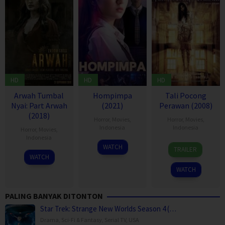
HD
HD
HD
Arwah Tumbal
Hompimpa
Tali Pocong
Nyai: Part Arwah
(2021)
Perawan (2008)
(2018)
Horror
,
Movies
,
Horror
,
Movies
,
Indonesia
Indonesia
Horror
,
Movies
,
Indonesia
8
Arie
10
Arie
WATCH
TRAILER
27
Arie
Oct
Azis
Apr
Azis
WATCH
Sep
Azis
2021
2008
WATCH
2018
PALING BANYAK DITONTON
Star Trek: Strange New Worlds Season 4 (…
Drama
,
Sci-Fi & Fantasy
,
Serial TV
,
USA