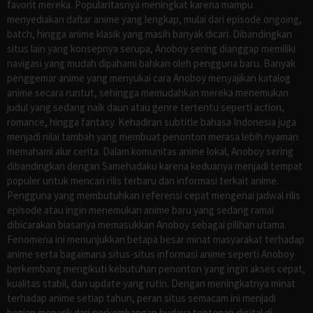
favorit mereka. Popularitasnya meningkat karena mampu
menyediakan daftar anime yang lengkap, mulai dari episode ongoing,
batch, hingga anime klasik yang masih banyak dicari. Dibandingkan
situs lain yang konsepnya serupa, Anoboy sering dianggap memiliki
navigasi yang mudah dipahami bahkan oleh pengguna baru. Banyak
penggemar anime yang menyukai cara Anoboy menyajikan katalog
anime secara runtut, sehingga memudahkan mereka menemukan
judul yang sedang naik daun atau genre tertentu seperti action,
romance, hingga fantasy. Kehadiran subtitle bahasa Indonesia juga
menjadi nilai tambah yang membuat penonton merasa lebih nyaman
memahami alur cerita. Dalam komunitas anime lokal, Anoboy sering
dibandingkan dengan Samehadaku karena keduanya menjadi tempat
populer untuk mencari rilis terbaru dan informasi terkait anime.
Pengguna yang membutuhkan referensi cepat mengenai jadwal rilis
episode atau ingin menemukan anime baru yang sedang ramai
dibicarakan biasanya memasukkan Anoboy sebagai pilihan utama.
Fenomena ini menunjukkan betapa besar minat masyarakat terhadap
anime serta bagaimana situs-situs informasi anime seperti Anoboy
berkembang mengikuti kebutuhan penonton yang ingin akses cepat,
kualitas stabil, dan update yang rutin. Dengan meningkatnya minat
terhadap anime setiap tahun, peran situs semacam ini menjadi
bagian menarik dari perkembangan budaya tontonan digital di