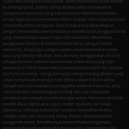
sudah lama mengikuti dunia anime. Selain memberikan akses mudah
ke berbagai judul, Anoboy sering disebut-sebut menawarkan
pengalaman menonton yang efisien karena tidak membutuhkan
proses login serta menyediakan pilihan kualitas video yang bervariasi
sesuai kebutuhan pengguna. Situs ini juga kerap dibandingkan
dengan Samehadaku karena keduanya memiliki basis pengguna besar
yang membutuhkan update cepat dan konsisten. Menariknya,
penggunaan Anoboy di Indonesia tidak hanya sebagai tempat
menonton, tetapi juga sebagai rujukan untuk menemukan anime
baru yang sedang naik daun. Banyak orang menggunakan situs ini
sebagai panduan sebelum memutuskan anime mana yang ingin
mereka ikuti. Hal ini menandakan bahwa perannya lebih dari sekadar
platform streaming—ia juga berfungsi sebagai katalog dinamis yang
selalu menyesuaikan dengan tren terbaru dalam industri anime.
Dengan terus bertambahnya penggemar anime di Indonesia, situs
seperti Anoboy menjadi bagian penting dari cara masyarakat
menikmati dan mengikuti perkembangan anime. Penonton kini lebih
memilih akses digital yang cepat, mudah dipahami, dan selalu
diperbarui, sehingga kebutuhan tersebut menjadikan Anoboy
sebagai salah satu situs yang sering disebut dalam komunitas
penggemar anime. Kehadirannya memperlihatkan bagaimana
kebiasaan menonton anime di Indonesia terus berkembang dan