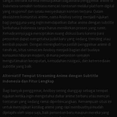
sangat menarik karena menunjukkan bagaimana penggemar anime di
Indonesia semakin terbiasa mencari tontonan melalui platform digital
yang responsif dan selalu menyediakan konten terbaru. Dalam
ekosistem komunitas anime, nama Anoboy sering menjadi rujukan
bagi pengguna yang ingin mendapatkan daftar anime dengan subtitle
berbahasa Indonesia tanpa harus memikirkan proses yang rumit.
Kehadirannya juga menciptakan ruang diskusi baru karena para
penonton dapat mengetahui judul baru yang sedang trending atau
kembali populer. Dengan meningkatnya jumlah penggemar anime di
tanah air, situs semacam Anoboy menjadi bagian dari budaya
konsumsi hiburan modern, di mana penonton semakin
mengutamakan kecepatan, kemudahan navigasi, dan ketersediaan
subtitle yang baik.
Alternatif Tempat Streaming Anime dengan Subtitle
Indonesia dan Fitur Lengkap
Bagi banyak penggemar, Anoboy sering dianggap sebagai tempat
rujukan ketika ingin mengetahui daftar anime terbaru atau mencari
tontonan yang sedang ramai diperbincangkan. Kemampuan situs ini
untuk menyajikan katalog anime yang rapi membuatnya mudah
dijelajahi oleh siapa saja, baik penonton baru maupun mereka yang