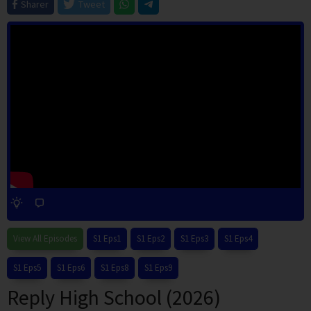
Sharer
Tweet
View All Episodes
S1 Eps1
S1 Eps2
S1 Eps3
S1 Eps4
S1 Eps5
S1 Eps6
S1 Eps8
S1 Eps9
Reply High School (2026)