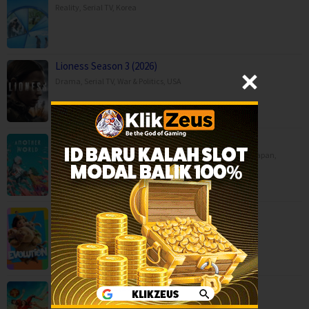
Reality
,
Serial TV
,
Korea
Lioness Season 3 (2026)
Drama
,
Serial TV
,
War & Politics
,
USA
Another World (2025)
Animation
,
Drama
,
Fantasy
,
Movies
,
China
,
Hong Kong
,
Japan
,
Philippines
,
Saudi Arabia
,
Singapore
Evolution (2026)
Animation
,
Comedy
,
Family
,
Movies
,
Spain
Gatta Kusthi 2 (2026)
Comedy
,
Drama
,
Movies
,
India