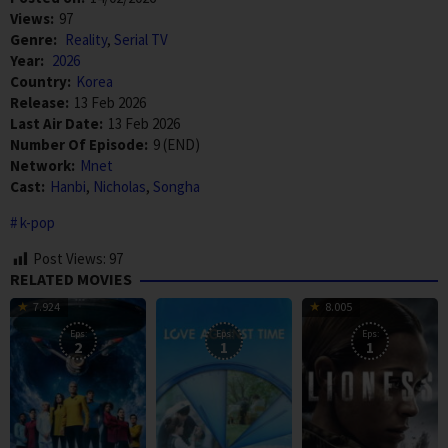
Views:
97
Genre:
Reality
,
Serial TV
Year:
2026
Country:
Korea
Release:
13 Feb 2026
Last Air Date:
13 Feb 2026
Number Of Episode:
9 (END)
Network:
Mnet
Cast:
Hanbi
,
Nicholas
,
Songha
k-pop
Post Views:
97
RELATED MOVIES
7.924
8.005
Eps:
Eps:
Eps:
2
1
1