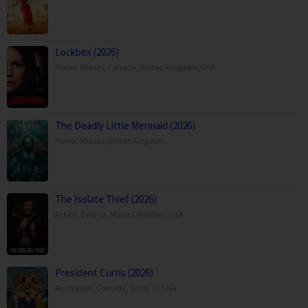
Lockbox (2026)
Horror
,
Movies
,
Canada
,
United Kingdom
,
USA
The Deadly Little Mermaid (2026)
Horror
,
Movies
,
United Kingdom
The Isolate Thief (2026)
Action
,
Drama
,
Movies
,
Western
,
USA
President Curtis (2026)
Animation
,
Comedy
,
Serial TV
,
USA