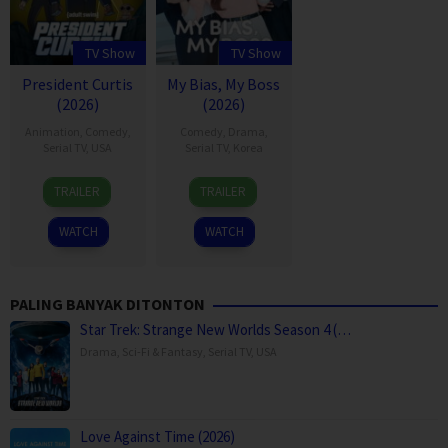
TV Show
TV Show
President Curtis
My Bias, My Boss
(2026)
(2026)
Animation
,
Comedy
,
Comedy
,
Drama
,
Serial TV
,
USA
Serial TV
,
Korea
26
Dan
3
Seong
TRAILER
TRAILER
Jul
Harmon
Aug
Eun
2026
2026
WATCH
WATCH
PALING BANYAK DITONTON
Star Trek: Strange New Worlds Season 4 (…
Drama
,
Sci-Fi & Fantasy
,
Serial TV
,
USA
Love Against Time (2026)