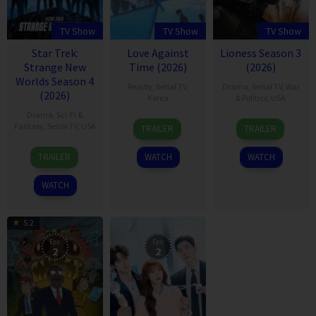
TV Show
TV Show
TV Show
Star Trek:
Love Against
Lioness Season 3
Strange New
Time (2026)
(2026)
Worlds Season 4
Reality
,
Serial TV
,
Drama
,
Serial TV
,
War
(2026)
Korea
& Politics
,
USA
Drama
,
Sci-Fi &
3
송
23
Taylor
Fantasy
,
Serial TV
,
USA
TRAILER
TRAILER
Aug
현
Jul
Sheridan
5
Jenny
2026
민
2023
TRAILER
WATCH
WATCH
May
Lumet
2022
WATCH
5.2
Eps:
Eps:
2
2