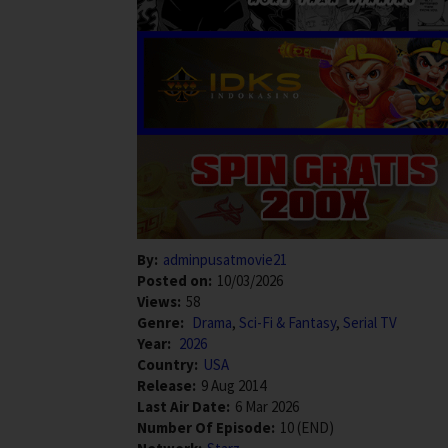
By:
adminpusatmovie21
Posted on:
10/03/2026
Views:
58
Genre:
Drama
,
Sci-Fi & Fantasy
,
Serial TV
Year:
2026
Country:
USA
Release:
9 Aug 2014
Last Air Date:
6 Mar 2026
Number Of Episode:
10 (END)