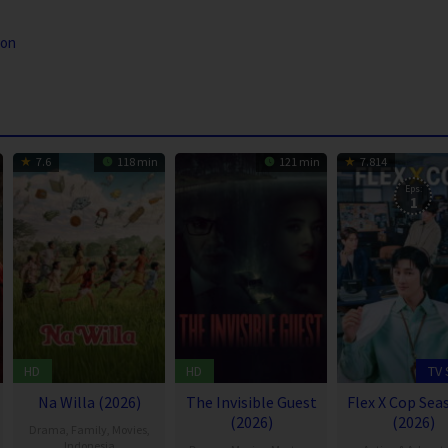
ton
7.6
118 min
121 min
7.814
Eps:
1
HD
HD
TV
Na Willa (2026)
The Invisible Guest
Flex X Cop Sea
(2026)
(2026)
Drama
,
Family
,
Movies
,
Indonesia