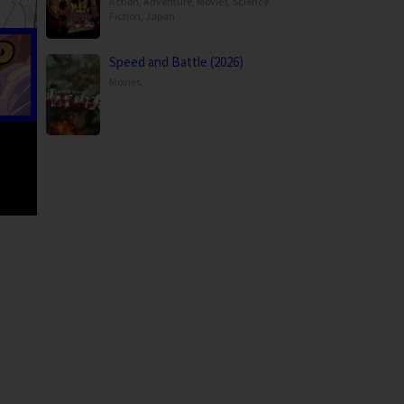
Action
,
Adventure
,
Movies
,
Science
Fiction
,
Japan
Speed and Battle (2026)
Movies
,