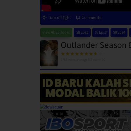
Turn off light
Comments
View All Episodes
S8 Eps1
S8 Eps3
S8 Eps4
Outlander Season 8
2783
votes, average
8.2
out of 10