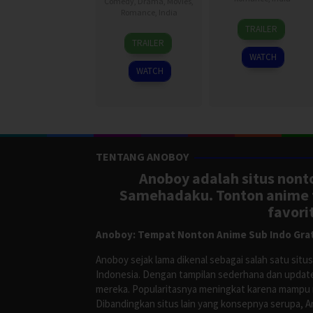
Comedy
,
Drama
,
Movies
,
Romance
,
India
10
Murali
TRAILER
10
Aakash
Jul
Kishor
TRAILER
Jul
Baskaran
2026
Abburu
WATCH
2026
WATCH
TENTANG ANOBOY
Anoboy adalah situs nonto
Samehadaku. Tonton anime te
favori
Anoboy: Tempat Nonton Anime Sub Indo Grat
Anoboy sejak lama dikenal sebagai salah satu si
Indonesia. Dengan tampilan sederhana dan update
mereka. Popularitasnya meningkat karena mampu me
Dibandingkan situs lain yang konsepnya serupa, 