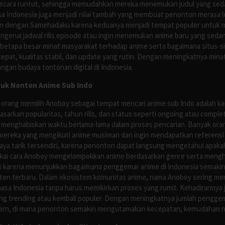
ecara runtut, sehingga memudahkan mereka menemukan judul yang sedan
asa Indonesia juga menjadi nilai tambah yang membuat penonton merasa l
n dengan Samehadaku karena keduanya menjadi tempat populer untuk menc
enai jadwal rilis episode atau ingin menemukan anime baru yang seda
 betapa besar minat masyarakat terhadap anime serta bagaimana situs-
pat, kualitas stabil, dan update yang rutin. Dengan meningkatnya minat
ngan budaya tontonan digital di Indonesia.
tuk Nonton Anime Sub Indo
 orang memilih Anoboy sebagai tempat mencari anime sub Indo adalah kar
asarkan popularitas, tahun rilis, dan status seperti ongoing atau comp
 menghabiskan waktu berlama-lama dalam proses pencarian. Banyak ora
mereka yang mengikuti anime musiman dan ingin mendapatkan referensi 
ya tarik tersendiri, karena penonton dapat langsung mengetahui apakah 
nyukai cara Anoboy mengelompokkan anime berdasarkan genre serta men
rik karena menunjukkan bagaimana penggemar anime di Indonesia semakin 
nten terbaru. Dalam ekosistem komunitas anime, nama Anoboy sering men
asa Indonesia tanpa harus memikirkan proses yang rumit. Kehadirannya j
g trending atau kembali populer. Dengan meningkatnya jumlah penggema
ern, di mana penonton semakin mengutamakan kecepatan, kemudahan navi