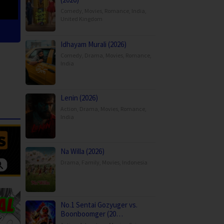
Comedy
,
Movies
,
Romance
,
India
,
United Kingdom
Idhayam Murali (2026)
Comedy
,
Drama
,
Movies
,
Romance
,
India
Lenin (2026)
Action
,
Drama
,
Movies
,
Romance
,
India
Na Willa (2026)
Drama
,
Family
,
Movies
,
Indonesia
No.1 Sentai Gozyuger vs.
Boonboomger (20…