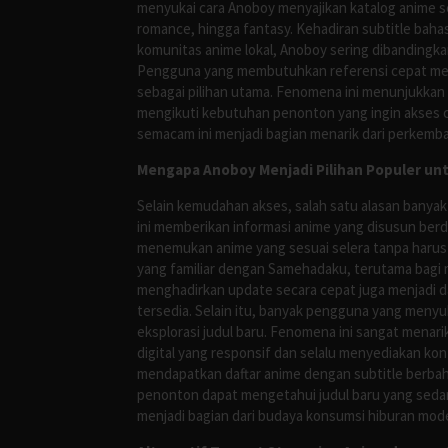
menyukai cara Anoboy menyajikan katalog anime s
romance, hingga fantasy. Kehadiran subtitle bah
komunitas anime lokal, Anoboy sering dibandingka
Pengguna yang membutuhkan referensi cepat meng
sebagai pilihan utama. Fenomena ini menunjukkan
mengikuti kebutuhan penonton yang ingin akses ce
semacam ini menjadi bagian menarik dari perkemba
Mengapa Anoboy Menjadi Pilihan Populer un
Selain kemudahan akses, salah satu alasan banyak
ini memberikan informasi anime yang disusun berd
menemukan anime yang sesuai selera tanpa harus
yang familiar dengan Samehadaku, terutama bagi 
menghadirkan update secara cepat juga menjadi da
tersedia. Selain itu, banyak pengguna yang me
eksplorasi judul baru. Fenomena ini sangat mena
digital yang responsif dan selalu menyediakan ko
mendapatkan daftar anime dengan subtitle berbah
penonton dapat mengetahui judul baru yang sedan
menjadi bagian dari budaya konsumsi hiburan mod