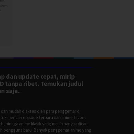
ure
,
tery
,
a
ap dan update cepat, mirip
D tanpa ribet. Temukan judul
n saja.
s dan mudah diakses oleh para penggemar di
uk mencari episode terbaru dari anime favorit
, hingga anime klasik yang masih banyak dicari.
oleh pengguna baru. Banyak penggemar anime yang