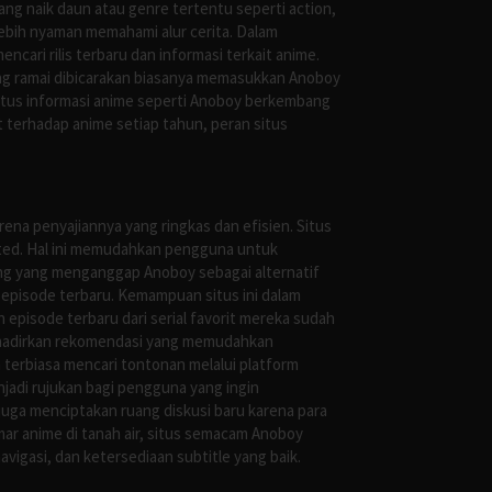
g naik daun atau genre tertentu seperti action,
ebih nyaman memahami alur cerita. Dalam
ari rilis terbaru dan informasi terkait anime.
ng ramai dibicarakan biasanya memasukkan Anoboy
situs informasi anime seperti Anoboy berkembang
 terhadap anime setiap tahun, peran situs
ena penyajiannya yang ringkas dan efisien. Situs
leted. Hal ini memudahkan pengguna untuk
ng yang menganggap Anoboy sebagai alternatif
episode terbaru. Kemampuan situs ini dalam
episode terbaru dari serial favorit mereka sudah
ghadirkan rekomendasi yang memudahkan
terbiasa mencari tontonan melalui platform
jadi rujukan bagi pengguna yang ingin
uga menciptakan ruang diskusi baru karena para
r anime di tanah air, situs semacam Anoboy
gasi, dan ketersediaan subtitle yang baik.