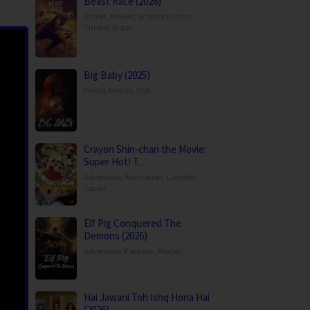
Beast Race (2026)
Action
,
Movies
,
Science Fiction
,
Thriller
,
Brazil
Big Baby (2025)
Horror
,
Movies
,
USA
Crayon Shin-chan the Movie:
Super Hot! T…
Adventure
,
Animation
,
Comedy
,
Japan
Elf Pig Conquered The
Demons (2026)
Adventure
,
Fantasy
,
Movies
,
Hai Jawani Toh Ishq Hona Hai
(2026)