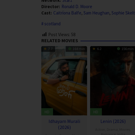
Network:
Starz
Director:
Ronald D. Moore
Cast:
Caitríona Balfe
,
Sam Heughan
,
Sophie Skel
scotland
Post Views:
58
RELATED MOVIES
7.7
164 min
6.2
156 min
HD
HD
Idhayam Murali
Lenin (2026)
(2026)
Action
,
Drama
,
Movies
,
Romance
,
India