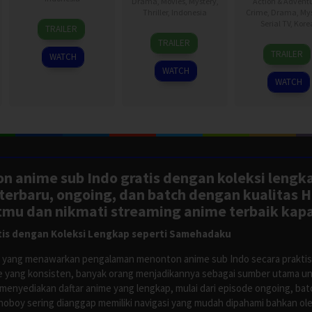
Drama
,
Movies
,
Mystery
,
Action & Advent
Thriller
,
Indonesia
Crime
,
Drama
,
Mys
18
Ryan
Serial TV
,
Kore
TRAILER
7
Danial
Mar
Adriandhy
TRAILER
26
Lee
Aug
Rifki
2026
TRAILER
WATCH
Jan
Ok-
2026
WATCH
2024
gyu
WATCH
n anime sub Indo gratis dengan koleksi lengk
rbaru, ongoing, dan batch dengan kualitas H
tmu dan nikmati streaming anime terbaik kapa
is dengan Koleksi Lengkap seperti Samehadaku
tus yang menawarkan pengalaman menonton anime sub Indo secara prakti
 yang konsisten, banyak orang menjadikannya sebagai sumber utama unt
nyediakan daftar anime yang lengkap, mulai dari episode ongoing, batch
Anoboy sering dianggap memiliki navigasi yang mudah dipahami bahkan 