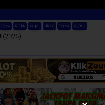
S8 Eps5
S8 Eps6
S8 Eps7
S8 Eps8
S8 Eps9
S8 Eps10
 (2026)