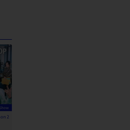
 Show
son 2