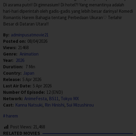
Di asrama putri! Di gimnasium! Di hotel?! Yang menantinya adalah
hari-hari diperintah oleh gadis-gadis yang lebih besar darinya! Komedi
Romantis Harem Bahagia tentang Perbedaan Ukuran♡ Terlahir
Besar di Dataran Utara!!
By:
adminpusatmovie21
Posted on:
08/04/2026
Views:
21468
Genre:
Animation
Year:
2026
Duration:
7 Min
Country:
Japan
Release:
5 Apr 2026
Last Air Date:
5 Apr 2026
Number Of Episode:
12 (END)
Network:
AnimeFesta
,
BS11
,
Tokyo MX
Cast:
Kanna Natsuki
,
Rin Hinishi
,
Sui Mizushirou
harem
Post Views:
21,468
RELATED MOVIES