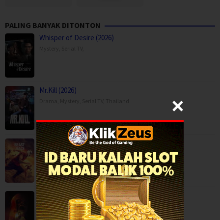
PALING BANYAK DITONTON
Whisper of Desire (2026)
Mystery
,
Serial TV
,
Mr.Kill (2026)
Drama
,
Mystery
,
Serial TV
,
Thailand
Beast Race (2026)
Action
,
Movies
,
Science Fiction
,
Thriller
,
Brazil
Big Baby (2025)
Horror
,
Movies
,
USA