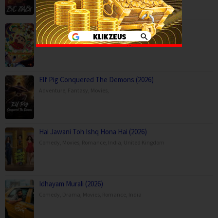
Crayon Shin-chan the Movie: Super Hot! T…
Adventure
,
Animation
,
Comedy
,
Japan
Elf Pig Conquered The Demons (2026)
Adventure
,
Fantasy
,
Movies
,
Hai Jawani Toh Ishq Hona Hai (2026)
Comedy
,
Movies
,
Romance
,
India
,
United Kingdom
Idhayam Murali (2026)
Comedy
,
Drama
,
Movies
,
Romance
,
India