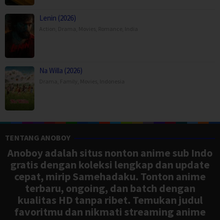
Lenin (2026)
Action
,
Drama
,
Movies
,
Romance
,
India
Na Willa (2026)
Drama
,
Family
,
Movies
,
Indonesia
TENTANG ANOBOY
Anoboy adalah situs nonton anime sub Indo
gratis dengan koleksi lengkap dan update
cepat, mirip Samehadaku. Tonton anime
terbaru, ongoing, dan batch dengan
kualitas HD tanpa ribet. Temukan judul
favoritmu dan nikmati streaming anime