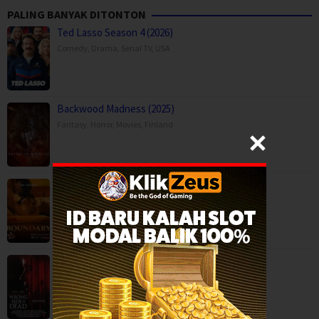
PALING BANYAK DITONTON
Ted Lasso Season 4 (2026)
Comedy
,
Drama
,
Serial TV
,
USA
Backwood Madness (2025)
Fantasy
,
Horror
,
Movies
,
Finland
Boundary (2026)
Movies
,
Romance
,
Capps Crossing: Wrong Side of Dead (2026…
Horror
,
Movies
,
Thriller
,
USA