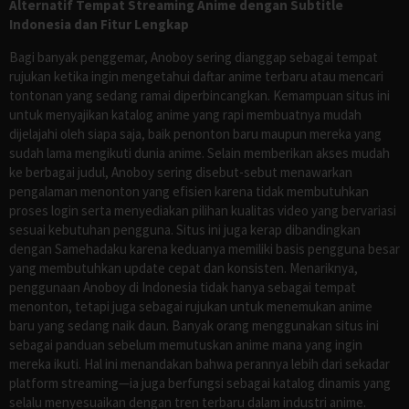
Alternatif Tempat Streaming Anime dengan Subtitle
Indonesia dan Fitur Lengkap
Bagi banyak penggemar, Anoboy sering dianggap sebagai tempat
rujukan ketika ingin mengetahui daftar anime terbaru atau mencari
tontonan yang sedang ramai diperbincangkan. Kemampuan situs ini
untuk menyajikan katalog anime yang rapi membuatnya mudah
dijelajahi oleh siapa saja, baik penonton baru maupun mereka yang
sudah lama mengikuti dunia anime. Selain memberikan akses mudah
ke berbagai judul, Anoboy sering disebut-sebut menawarkan
pengalaman menonton yang efisien karena tidak membutuhkan
proses login serta menyediakan pilihan kualitas video yang bervariasi
sesuai kebutuhan pengguna. Situs ini juga kerap dibandingkan
dengan Samehadaku karena keduanya memiliki basis pengguna besar
yang membutuhkan update cepat dan konsisten. Menariknya,
penggunaan Anoboy di Indonesia tidak hanya sebagai tempat
menonton, tetapi juga sebagai rujukan untuk menemukan anime
baru yang sedang naik daun. Banyak orang menggunakan situs ini
sebagai panduan sebelum memutuskan anime mana yang ingin
mereka ikuti. Hal ini menandakan bahwa perannya lebih dari sekadar
platform streaming—ia juga berfungsi sebagai katalog dinamis yang
selalu menyesuaikan dengan tren terbaru dalam industri anime.