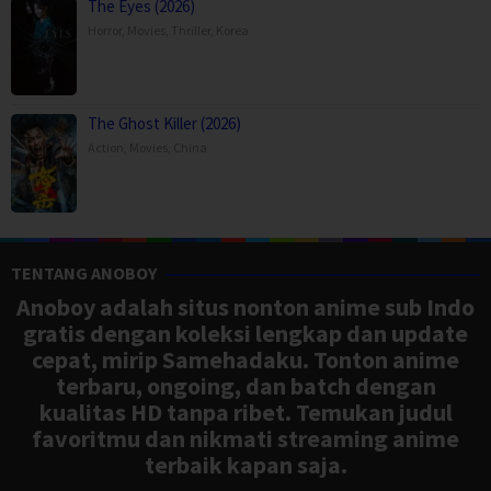
The Eyes (2026)
Horror
,
Movies
,
Thriller
,
Korea
The Ghost Killer (2026)
Action
,
Movies
,
China
TENTANG ANOBOY
Anoboy adalah situs nonton anime sub Indo
gratis dengan koleksi lengkap dan update
cepat, mirip Samehadaku. Tonton anime
terbaru, ongoing, dan batch dengan
kualitas HD tanpa ribet. Temukan judul
favoritmu dan nikmati streaming anime
terbaik kapan saja.