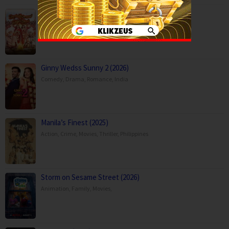
Durlabh Prasad Ki Dusri Shadi (2025)
Comedy
,
Family
,
Movies
,
India
Ginny Wedss Sunny 2 (2026)
Comedy
,
Drama
,
Romance
,
India
Manila’s Finest (2025)
Action
,
Crime
,
Movies
,
Thriller
,
Philippines
Storm on Sesame Street (2026)
Animation
,
Family
,
Movies
,