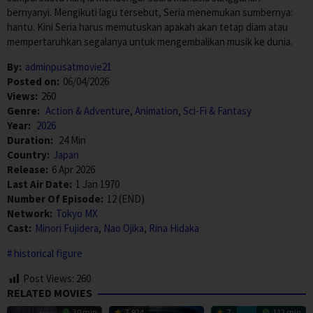
bernyanyi. Mengikuti lagu tersebut, Seria menemukan sumbernya:
hantu. Kini Seria harus memutuskan apakah akan tetap diam atau
mempertaruhkan segalanya untuk mengembalikan musik ke dunia.
By:
adminpusatmovie21
Posted on:
06/04/2026
Views:
260
Genre:
Action & Adventure
,
Animation
,
Sci-Fi & Fantasy
Year:
2026
Duration:
24 Min
Country:
Japan
Release:
6 Apr 2026
Last Air Date:
1 Jan 1970
Number Of Episode:
12 (END)
Network:
Tokyo MX
Cast:
Minori Fujidera
,
Nao Ojika
,
Rina Hidaka
historical figure
Post Views:
260
RELATED MOVIES
30 min
7.924
7
112 min