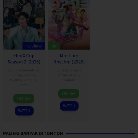
1
TV Show
HD
Flex X Cop
Mor Lam
Season 2 (2026)
Rhythm (2026)
Action & Adventure
,
Comedy
,
Drama
,
Crime
,
Drama
,
Movies
,
Music
,
Mystery
,
Serial TV
,
Thailand
Korea
19
Thananat
TRAILER
26
Lee
Mar
Sukchareon
TRAILER
Jan
Ok-
2026
WATCH
2024
gyu
WATCH
PALING BANYAK DITONTON