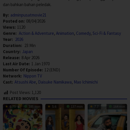
dan bahkan bahan peledak.
By:
adminpusatmovie21
Posted on:
08/04/2026
Views:
1120
Genre:
Action & Adventure
,
Animation
,
Comedy
,
Sci-Fi & Fantasy
Year:
2026
Duration:
23 Min
Country:
Japan
Release:
8 Apr 2026
Last Air Date:
1 Jan 1970
Number Of Episode:
12 (END)
Network:
Nippon TV
Cast:
Atsushi Abe
,
Daisuke Namikawa
,
Mao Ichimichi
Post Views:
1,120
RELATED MOVIES
6.75
105 min
5.6
137 min
7.7
164 min