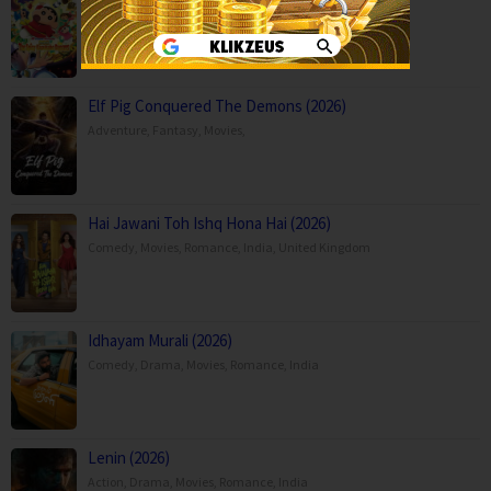
Adventure
,
Animation
,
Comedy
,
Japan
Elf Pig Conquered The Demons (2026)
Adventure
,
Fantasy
,
Movies
,
Hai Jawani Toh Ishq Hona Hai (2026)
Comedy
,
Movies
,
Romance
,
India
,
United Kingdom
Idhayam Murali (2026)
Comedy
,
Drama
,
Movies
,
Romance
,
India
Lenin (2026)
Action
,
Drama
,
Movies
,
Romance
,
India