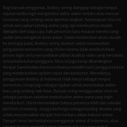
Bagi banyak penggemar, Anoboy sering dianggap sebagai tempat
rujukan ketika ingin mengetahui daftar anime terbaru atau mencari
tontonan yang sedang ramai diperbincangkan. Kemampuan situs ini
untuk menyajikan katalog anime yang rapi membuatnya mudah
dijelajahi oleh siapa saja, baik penonton baru maupun mereka yang
sudah lama mengikuti dunia anime. Selain memberikan akses mudah
ke berbagai judul, Anoboy sering disebut-sebut menawarkan
pengalaman menonton yang efisien karena tidak membutuhkan
proses login serta menyediakan pilihan kualitas video yang bervariasi
sesuai kebutuhan pengguna. Situs ini juga kerap dibandingkan
dengan Samehadaku karena keduanya memiliki basis pengguna besar
yang membutuhkan update cepat dan konsisten. Menariknya,
penggunaan Anoboy di Indonesia tidak hanya sebagai tempat
menonton, tetapi juga sebagai rujukan untuk menemukan anime
baru yang sedang naik daun. Banyak orang menggunakan situs ini
sebagai panduan sebelum memutuskan anime mana yang ingin
mereka ikuti. Hal ini menandakan bahwa perannya lebih dari sekadar
platform streaming—ia juga berfungsi sebagai katalog dinamis yang
selalu menyesuaikan dengan tren terbaru dalam industri anime.
Dengan terus bertambahnya penggemar anime di Indonesia, situs
seperti Anoboy menjadi bagian penting dari cara masyarakat