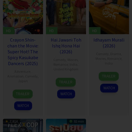
HD
HD
HD
Crayon Shin-
Hai Jawani Toh
Idhayam Murali
chan the Movie:
Ishq Hona Hai
(2026)
Super Hot! The
(2026)
Comedy
,
Drama
,
Spicy Kasukabe
Movies
,
Romance
,
Comedy
,
Movies
,
Dancers (2025)
India
Romance
,
India
,
United Kingdom
Adventure
,
10
Aakash
TRAILER
Animation
,
Comedy
,
4
David
Jul
Baskaran
Japan
TRAILER
Jun
Dhawan
2026
WATCH
8
Masakazu
2026
TRAILER
WATCH
Aug
Hashimoto
2025
WATCH
7.814
92 min
Eps: