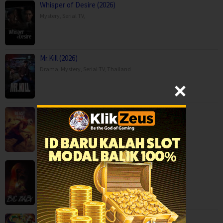
Whisper of Desire (2026)
Mystery
,
Serial TV
,
Mr.Kill (2026)
Drama
,
Mystery
,
Serial TV
,
Thailand
Beast Race (2026)
Action
,
Movies
,
Science Fiction
,
Thriller
,
Brazil
Big Baby (2025)
Horror
,
Movies
,
USA
Crayon Shin-chan the Movie: Super Hot! T…