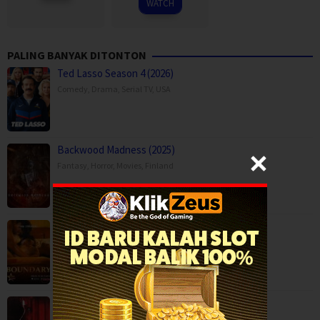
WATCH
PALING BANYAK DITONTON
Ted Lasso Season 4 (2026)
Comedy
,
Drama
,
Serial TV
,
USA
Backwood Madness (2025)
Fantasy
,
Horror
,
Movies
,
Finland
Boundary (2026)
Movies
,
Romance
,
Capps Crossing: Wrong Side of Dead (2026…
Horror
,
Movies
,
Thriller
,
USA