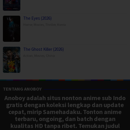
The Eyes (2026)
Horror
,
Movies
,
Thriller
,
Korea
The Ghost Killer (2026)
Action
,
Movies
,
China
TENTANG ANOBOY
Anoboy adalah situs nonton anime sub Indo
gratis dengan koleksi lengkap dan update
cepat, mirip Samehadaku. Tonton anime
terbaru, ongoing, dan batch dengan
kualitas HD tanpa ribet. Temukan judul