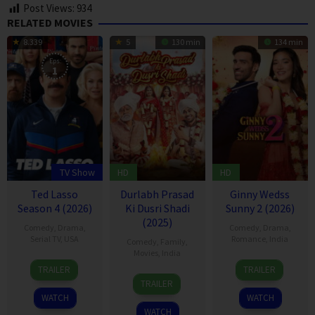
Post Views:
934
RELATED MOVIES
8.339
5
130 min
134 min
Eps:
1
TV Show
HD
HD
Ted Lasso
Durlabh Prasad
Ginny Wedss
Season 4 (2026)
Ki Dusri Shadi
Sunny 2 (2026)
(2025)
Comedy
,
Drama
,
Comedy
,
Drama
,
Serial TV
,
USA
Romance
,
India
Comedy
,
Family
,
Movies
,
India
14
Jason
24
Prashant
TRAILER
TRAILER
19
Siddhant
Aug
Sudeikis
Apr
Jha
TRAILER
Dec
Raj
2020
2026
WATCH
WATCH
2025
Singh
WATCH