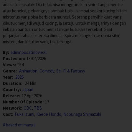
ada satu masalah: Dia tidak bisa menggunakan sihir! Tanpa mentor
atau koneksi, peluangnya tampak tipis—sampai seekor kucing hitam
misterius yang bisa berbicara muncul. Seorang penyihir kuat yang
dikutuk menjadi wujud kucing, ia setuju untuk mengajarinya dengan
imbalan bantuan untuk mematahkan kutukan tersebut. Saat
perjanjian rahasia mereka dimulai, Spica melangkah ke dunia sihir,
misteri, dan kejutan yang tak terduga.
By:
adminpusatmovie21
Posted on:
13/04/2026
Views:
934
Genre:
Animation
,
Comedy
,
Sci-Fi & Fantasy
Year:
2026
Duration:
24 Min
Country:
Japan
Release:
12 Apr 2026
Number Of Episode:
17
Network:
CBC
,
TBS
Cast:
Fuka Izumi
,
Kaede Hondo
,
Nobunaga Shimazaki
based on manga