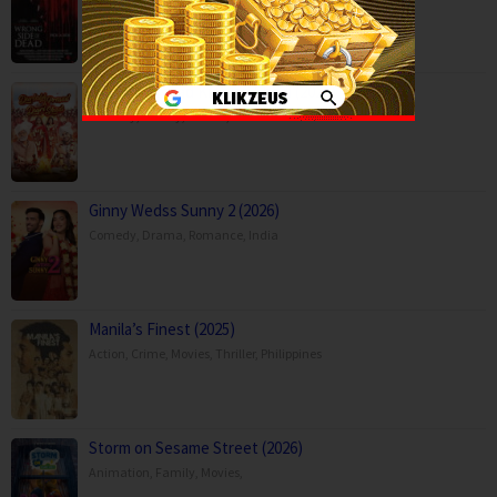
Durlabh Prasad Ki Dusri Shadi (2025)
Comedy
,
Family
,
Movies
,
India
Ginny Wedss Sunny 2 (2026)
Comedy
,
Drama
,
Romance
,
India
Manila’s Finest (2025)
Action
,
Crime
,
Movies
,
Thriller
,
Philippines
Storm on Sesame Street (2026)
Animation
,
Family
,
Movies
,