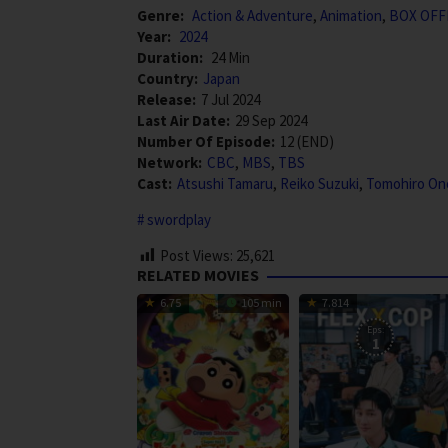
Genre:
Action & Adventure
,
Animation
,
BOX OFF
Year:
2024
Duration:
24 Min
Country:
Japan
Release:
7 Jul 2024
Last Air Date:
29 Sep 2024
Number Of Episode:
12 (END)
Network:
CBC
,
MBS
,
TBS
Cast:
Atsushi Tamaru
,
Reiko Suzuki
,
Tomohiro On
swordplay
Post Views:
25,621
RELATED MOVIES
6.75
105 min
7.814
Eps:
1