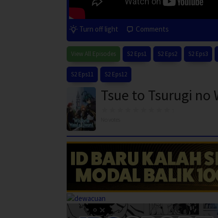
Turn off light
Comments
View All Episodes
S2 Eps1
S2 Eps2
S2 Eps3
S2 Eps11
S2 Eps12
Tsue to Tsurugi no
No votes