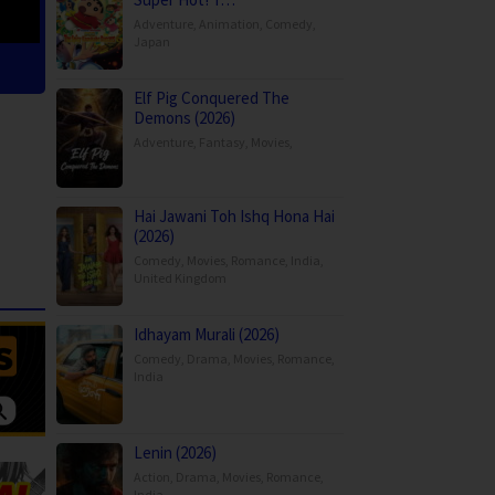
Adventure
,
Animation
,
Comedy
,
Japan
Elf Pig Conquered The
Demons (2026)
Adventure
,
Fantasy
,
Movies
,
Hai Jawani Toh Ishq Hona Hai
(2026)
Comedy
,
Movies
,
Romance
,
India
,
United Kingdom
Idhayam Murali (2026)
Comedy
,
Drama
,
Movies
,
Romance
,
India
Lenin (2026)
Action
,
Drama
,
Movies
,
Romance
,
India