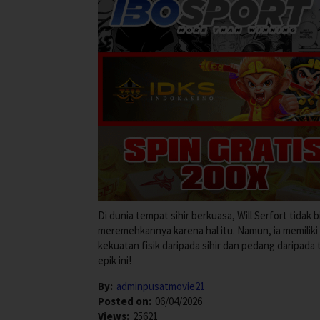
Di dunia tempat sihir berkuasa, Will Serfort tida
meremehkannya karena hal itu. Namun, ia memilik
kekuatan fisik daripada sihir dan pedang daripad
epik ini!
By:
adminpusatmovie21
Posted on:
06/04/2026
Views:
25621