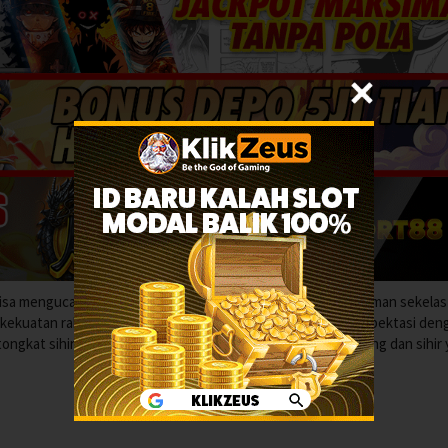
k bisa mengucapkan mantra. Meskipun pekerja keras, teman-teman sekelas 
i kekuatan rahasia: pedangnya. Dapatkah Will menentang ekspektasi den
a tongkat sihir? Temukan jawabannya dalam petualangan pedang dan sihir