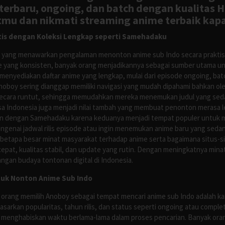
rbaru, ongoing, dan batch dengan kualitas H
tmu dan nikmati streaming anime terbaik kapa
is dengan Koleksi Lengkap seperti Samehadaku
tus yang menawarkan pengalaman menonton anime sub Indo secara prakti
 yang konsisten, banyak orang menjadikannya sebagai sumber utama unt
nyediakan daftar anime yang lengkap, mulai dari episode ongoing, batch
Anoboy sering dianggap memiliki navigasi yang mudah dipahami bahkan 
ecara runtut, sehingga memudahkan mereka menemukan judul yang sedan
asa Indonesia juga menjadi nilai tambah yang membuat penonton merasa l
n dengan Samehadaku karena keduanya menjadi tempat populer untuk menc
enai jadwal rilis episode atau ingin menemukan anime baru yang seda
 betapa besar minat masyarakat terhadap anime serta bagaimana situs-
pat, kualitas stabil, dan update yang rutin. Dengan meningkatnya minat
ngan budaya tontonan digital di Indonesia.
tuk Nonton Anime Sub Indo
 orang memilih Anoboy sebagai tempat mencari anime sub Indo adalah kar
asarkan popularitas, tahun rilis, dan status seperti ongoing atau comp
 menghabiskan waktu berlama-lama dalam proses pencarian. Banyak ora