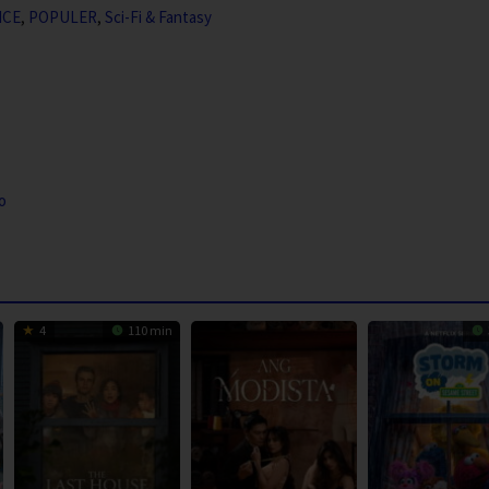
ICE
,
POPULER
,
Sci-Fi & Fantasy
o
4
110 min