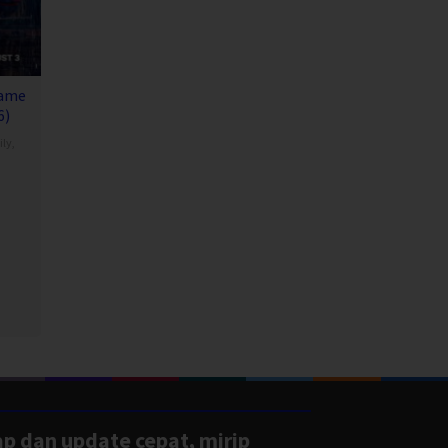
same
6)
ly
,
ton
ap dan update cepat, mirip