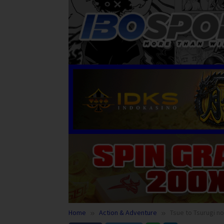
Home
Action & Adventure
Tsue to Tsurugi n