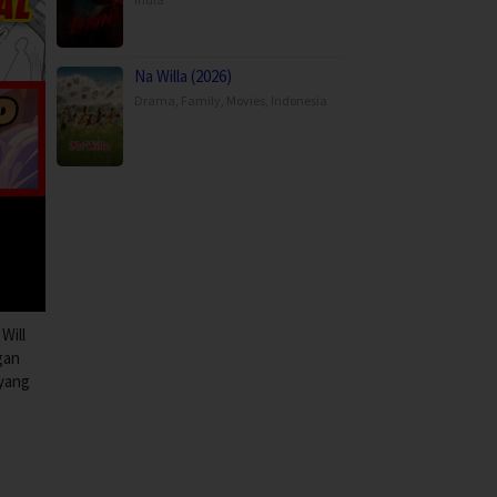
Na Willa (2026)
Drama
,
Family
,
Movies
,
Indonesia
Will
gan
 yang