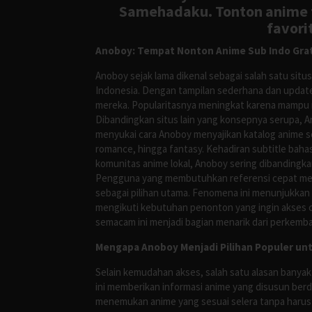
Samehadaku. Tonton anime te
favori
Anoboy: Tempat Nonton Anime Sub Indo Grat
Anoboy sejak lama dikenal sebagai salah satu si
Indonesia. Dengan tampilan sederhana dan update
mereka. Popularitasnya meningkat karena mampu me
Dibandingkan situs lain yang konsepnya serupa, 
menyukai cara Anoboy menyajikan katalog anime s
romance, hingga fantasy. Kehadiran subtitle bah
komunitas anime lokal, Anoboy sering dibandingka
Pengguna yang membutuhkan referensi cepat meng
sebagai pilihan utama. Fenomena ini menunjukkan
mengikuti kebutuhan penonton yang ingin akses ce
semacam ini menjadi bagian menarik dari perkemba
Mengapa Anoboy Menjadi Pilihan Populer un
Selain kemudahan akses, salah satu alasan banyak
ini memberikan informasi anime yang disusun berd
menemukan anime yang sesuai selera tanpa harus