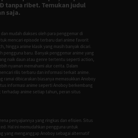
D tanpa ribet. Temukan judul
n saja.
s dan mudah diakses oleh para penggemar di
uk mencari episode terbaru dari anime favorit
, hingga anime klasik yang masih banyak dicari.
oleh pengguna baru. Banyak penggemar anime yang
g naik daun atau genre tertentu seperti action,
ebih nyaman memahami alur cerita. Dalam
ari rilis terbaru dan informasi terkait anime.
ng ramai dibicarakan biasanya memasukkan Anoboy
situs informasi anime seperti Anoboy berkembang
 terhadap anime setiap tahun, peran situs
ena penyajiannya yang ringkas dan efisien. Situs
leted. Hal ini memudahkan pengguna untuk
ng yang menganggap Anoboy sebagai alternatif