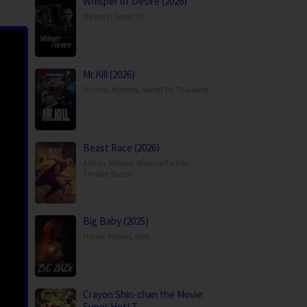
Whisper of Desire (2026)
Mystery
,
Serial TV
,
Mr.Kill (2026)
Drama
,
Mystery
,
Serial TV
,
Thailand
Beast Race (2026)
Action
,
Movies
,
Science Fiction
,
Thriller
,
Brazil
Big Baby (2025)
Horror
,
Movies
,
USA
Crayon Shin-chan the Movie:
Super Hot! T…