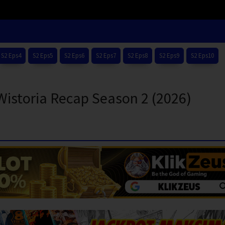
S2 Eps4
S2 Eps5
S2 Eps6
S2 Eps7
S2 Eps8
S2 Eps9
S2 Eps10
 Wistoria Recap Season 2 (2026)