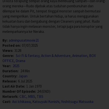
Di kota terapung tempat orang kaya membuang sampah—dan orang-
orang mereka—Rudo dijebak atas tuduhan pembunuhan dan
dilempar ke dalam Pit, tempat tinggal monster sampah bermutasi
yang mengerikan. Untuk bertahan hidup, ia harus menggunakan
kekuatan baru dan bergabung dengan Cleaners yang jahat. Rudo
tidak hanya ingin melawan monster, tetapi juga para koruptor yang
melemparkannya ke Neraka.
By:
adminpusatmovie21
Posted on:
07/07/2025
Views:
3128
Genre:
Sci-Fi & Fantasy
,
Action & Adventure
,
Animation
,
BOX
OFFICE
,
Drama
Year:
2025
Duration:
24 Min
Country:
Japan
Release:
6 Jul 2025
Last Air Date:
1 Jan 1970
Number Of Episode:
24 (END)
Network:
CBC
,
MBS
,
TBS
Cast:
Aoi Ichikawa
,
Katsuyuki Konishi
,
Yoshitsugu Matsuoka