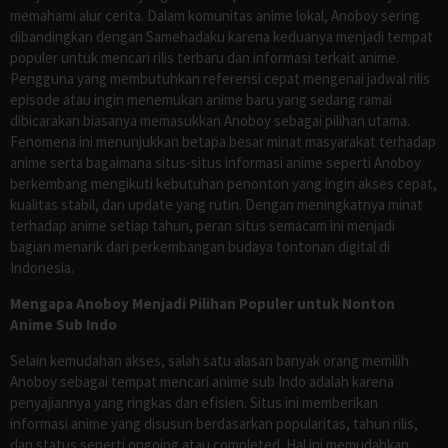
memahami alur cerita. Dalam komunitas anime lokal, Anoboy sering
dibandingkan dengan Samehadaku karena keduanya menjadi tempat
populer untuk mencari rilis terbaru dan informasi terkait anime.
Pengguna yang membutuhkan referensi cepat mengenai jadwal rilis
episode atau ingin menemukan anime baru yang sedang ramai
dibicarakan biasanya memasukkan Anoboy sebagai pilihan utama.
Fenomena ini menunjukkan betapa besar minat masyarakat terhadap
anime serta bagaimana situs-situs informasi anime seperti Anoboy
berkembang mengikuti kebutuhan penonton yang ingin akses cepat,
kualitas stabil, dan update yang rutin. Dengan meningkatnya minat
terhadap anime setiap tahun, peran situs semacam ini menjadi
bagian menarik dari perkembangan budaya tontonan digital di
Indonesia.
Mengapa Anoboy Menjadi Pilihan Populer untuk Nonton
Anime Sub Indo
Selain kemudahan akses, salah satu alasan banyak orang memilih
Anoboy sebagai tempat mencari anime sub Indo adalah karena
penyajiannya yang ringkas dan efisien. Situs ini memberikan
informasi anime yang disusun berdasarkan popularitas, tahun rilis,
dan status seperti ongoing atau completed. Hal ini memudahkan