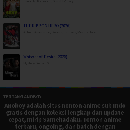
Comedy
,
Romance
,
Serial TV
,
Italy
THE RIBBON HERO (2026)
Action
,
Animation
,
Drama
,
Fantasy
,
Movies
,
Japan
Whisper of Desire (2026)
Mystery
,
Serial TV
,
TENTANG ANOBOY
Anoboy adalah situs nonton anime sub Indo
gratis dengan koleksi lengkap dan update
cepat, mirip Samehadaku. Tonton anime
terbaru, ongoing, dan batch dengan