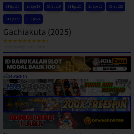
S1 Eps17
S1 Eps18
S1 Eps19
S1 Eps20
S1 Eps21
S1 Eps22
S1 Eps23
S1 Eps24
Gachiakuta (2025)
1
votes, average
10.0
out of 10