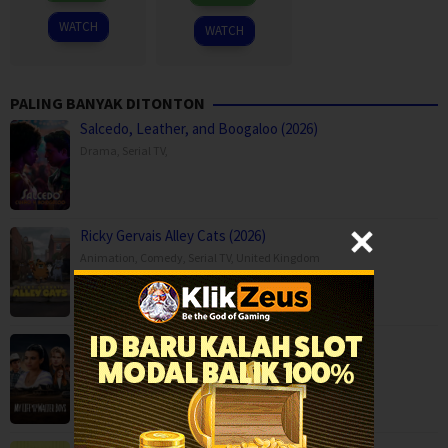
Jun
2026
2026
WATCH
WATCH
PALING BANYAK DITONTON
Salcedo, Leather, and Boogaloo (2026)
Drama
,
Serial TV
,
Ricky Gervais Alley Cats (2026)
Animation
,
Comedy
,
Serial TV
,
United Kingdom
My Life with the Walter Boys Season 3 (2…
Drama
,
Serial TV
,
USA