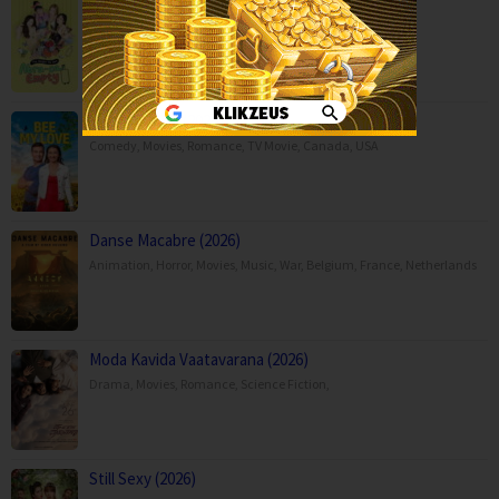
Abra-ca-Empty (2026)
Reality
,
Serial TV
,
Korea
Bee My Love (2026)
Comedy
,
Movies
,
Romance
,
TV Movie
,
Canada
,
USA
Danse Macabre (2026)
Animation
,
Horror
,
Movies
,
Music
,
War
,
Belgium
,
France
,
Netherlands
Moda Kavida Vaatavarana (2026)
Drama
,
Movies
,
Romance
,
Science Fiction
,
Still Sexy (2026)